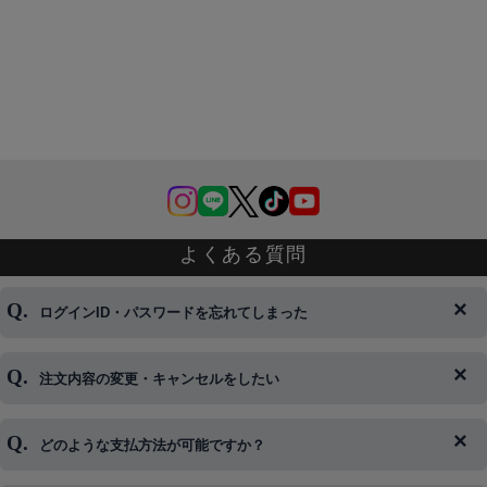
よくある質問
ログインID・パスワードを忘れてしまった
注文内容の変更・キャンセルをしたい
◆下記ページより、ログインIDの変更が可能です。
ログイン情報をお忘れの方はコチラ＞＞
どのような支払方法が可能ですか？
◆即日発送を行なっている関係上、午後以降のご連絡やキャンセル
はご対応できない場合がございます。