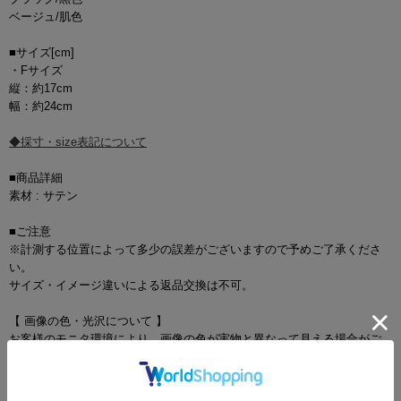
ベージュ/肌色
■サイズ[cm]
・Fサイズ
縦：約17cm
幅：約24cm
◆採寸・size表記について
■商品詳細
素材 : サテン
■ご注意
※計測する位置によって多少の誤差がございますので予めご了承くださ
い。
サイズ・イメージ違いによる返品交換は不可。
【 画像の色・光沢について 】
お客様のモニタ環境により、画像の色が実物と異なって見える場合がご
ざいます。
【ご注意】