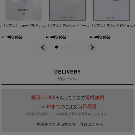
60527-1
2カラー】[OF02]
[
NE355-260528-1
]
]
【ピアス】ウェーブラインロングピアス【Fサイズ/1カラー】
[
NE337-260530-1
【ピアス】アシンメトリーバタフライビジューピアス【Fサイズ/1カラー】[OF02]
[
MG-PI402-GD-F
]
]
【ピアス】ラウンドビジュースクエアピアス【Fサイズ/1カラー】[OF02]
2,970
円
(税込)
4,840
円
(税込)
4,840
円
(税込)
DELIVERY
配送について
税込11,000
送料無料
円以上ご注文で
15:00まで
当日発送
のご注文
※日曜祝日は除く。15時以降は翌営業日発送となります。
＞ 地域別の配達日数目安・詳細はこちら