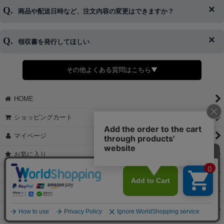
ご希望の場合は、お早めにご連絡を頂けますようお願い致します。
商品や配送日時など、注文内容の変更はできますか？
※発送後、発送準備が完了しお手続きが間に合わない場合は変更、
◆代金引換・クレジットカード・携帯キャリア決済・おねだり決
キャンセルをお断りさせて頂くことはがありますのであらかじめご
済・AmazonPayなどがございます。
了承ください。
領収書を発行してほしい
◆商品発送前の変更は承っております。
すでに発送手配済みで、変更処理が間に合わない場合はご容赦くだ
さい。
その他よくある質問はこちら▼
◆領収書はご希望頂いた場合のみ発行しております。
【これからご注文する場合】
HOME
STEP2「お届け先・お支払い」ページにて備考欄に下記の記載をお
願いします。
ショッピングカート
①領収書希望
②宛名（空欄は上様は不可）
マイページ
③但し書き（空欄やお品代は不可）
＞詳細は画像をタップ＜
お気に入り
【すでにご注文が完了している場合】
特定商取引法表示
①お電話・メール・LINEにて領収書希望の連絡をお願い致します
②後日、郵送にて領収書を送らせて頂きます。
ご利用案内
【マイページから発行する場合】
お問い合せ
①マイページから購入履歴→購入内容→領収書発行を選択。