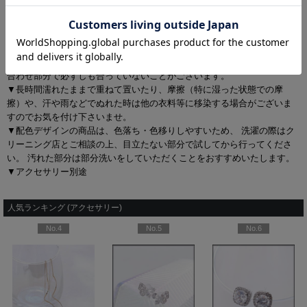
▼この製品は大変デリケートな素材を使用しています。着用時のベル
ト、バックル及び着脱時の時計・指輪等による引っ掛け、強度の摩擦ひ
きつれ等に十分ご注意下さいませ。
▼商品の特性上、生地の取り位置により柄の出方・ニュアンスなど多少
の個体差が生じ、画像と表情が異なることがございます。また柄が縫い
合わせ部分で必ずしも合っていないことがございます。
▼長時間濡れたままで重ねて置いたり、摩擦（特に湿った状態での摩
擦）や、汗や雨などでぬれた時は他の衣料等に移染する場合がございま
すのでお気を付け下さいませ。
▼配色デザインの商品は、色落ち・色移りしやすいため、 洗濯の際はク
リーニング店とご相談の上、目立たない部分で試してから行ってくださ
い。 汚れた部分は部分洗いをしていただくことをおすすめいたします。
▼アクセサリー別途
人気ランキング (アクセサリー)
No.4
No.5
No.6