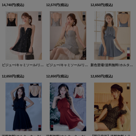
14,740
円
(税込)
12,570
円
(税込)
12,650
円
(税込)
ビジュー/キャミソール/リボン/チュール/バックオープン/ジップ/Aライン/ミニドレス/キャバドレス【XS-Mサイズ/3カラー】（8月中旬発送予定） [OF01]【SB】dzwgBF
ビジュー/キャミソール/リボン/チュール/バックオープン/ジップ/Aライン/ミニドレス/キャバドレス【XS-Mサイズ/3カラー】【予約商品/8月中旬発送予定】 [OF01]【SB】dzwgBF
新色登場!送料無料!ホルターネック/バックビジュー/アメスリ/ノースリーブ/Aライン/フレア/シフォン/ミニドレス/キャバドレス【XS-Mサイズ/4カラー】[OF03] 【YN】dzjvAG【一部予約商品/8月下旬発送予定】
12,650
円
(税込)
12,650
円
(税込)
12,650
円
(税込)