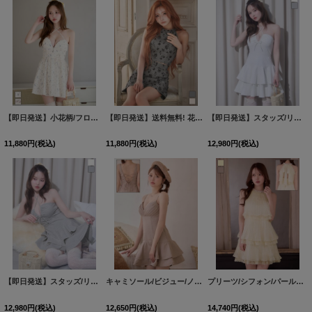
【即日発送】小花柄/フロントジップ/ホルターネック/リボン/シフォン/ギャザー/フレアー/谷間見せ/ミニドレス/キャバドレス【S-Mサイズ/2カラー】[OF03]【YN】dzmvBF
【即日発送】送料無料! 花柄/アメスリ/セットアップ/2ピース/ノースリーブ/Aライン/ミニドレス/キャバドレス【XS-Lサイズ/2カラー】【】[OF01]【SB】dzmvIA
【即日発送】スタッズ/リボン/ホルターネック/2段ティアード/フレアー/谷間見せ/スーツ生地/ミニドレス/キャバドレス【XS-Mサイズ/2カラー】[OF03]【YN】dzwuBF
11,880
円
(税込)
11,880
円
(税込)
12,980
円
(税込)
【即日発送】スタッズ/リボン/ホルターネック/2段ティアード/フレアー/谷間見せ/スーツ生地/ミニドレス/キャバドレス【XS-Mサイズ/2カラー】[OF03]【YN】dzwuBF
キャミソール/ビジュー/ノースリーブ/バックレースアップ/谷間見せ/フリルスカート/ミニドレス/キャバドレス【S-Mサイズ/1カラー】[OF03]【YN】dzwsBF【予約商品/9月上旬発送予定】
プリーツ/シフォン/パールビジュー/ティアード/バックリボン/ノースリーブ/アメスリ/ミニドレス/キャバドレス【XS-Mサイズ/2カラー】[OF03]【YN】dzjvBF【予約商品/8月下旬発送予定】
12,980
円
(税込)
12,650
円
(税込)
14,740
円
(税込)