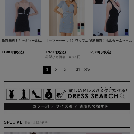
送料無料！キャミソール/ビジュー/ラメ/ジップ/ストレッチ/タイト/谷間見せ/ミニドレス/キャバドレス【XS-Mサイズ/2カラー】[OF03]【YN】dzjsCAS
【サマーセール！】ワッフル/チェーン/ジップアップ/ボタン/谷間見せ/背中隠し/ミニドレス/キャバドレス【XS-XLサイズ/8カラー】[OF03-X] 【YN】dzw
送料無料！ホルターネック/バックリボン/ビジュー/ラメ生地/ノースリーブ/ストレッチタイト/ミニドレス/キャバドレス【S-Mサイズ/2カラー】[OF03]【YN】dzwvCAS
11,880
円
(税込)
7,920
円
(税込)
12,980
円
(税込)
希望小売価格
:
10,890
円
1
2
3
...
31
次
»
SPECIAL
特集・お悩み解決