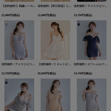
【送料無料!】刺繍レース/花柄/フロントジップ/ウエストカット/チェーン/半袖/タイト/シアースリット/ミニドレス/キャバドレス【XS-XLサイズ/4カラー】[OF03] 【YN】dzwg
送料無料!【即日発送】ビジュー/襟付き/フレア/Aライン/ノースリーブ/ミニドレス/キャバドレス【XS-XLサイズ/1カラー】[OF01]【SB】dzqIA
送料無料！アメスリ/ビジュー/シアー/無地/ストレッチ生地/タイト/ミニドレス/キャバドレス【XS-Mサイズ/2カラー】[OF03]【YN】dzwvCAS【予約商品/8月下旬発送予定】
11,880
円
(税込)
11,880
円
(税込)
13,750
円
(税込)
送料無料！アメスリ/ビジュー/シアー/無地/ストレッチ生地/タイト/ミニドレス/キャバドレス【XS-Mサイズ/2カラー】[OF03]【YN】dzwvCAS【予約商品/8月下旬発送予定】
【送料無料！】キャミ/ビジュー/フリル/レース/チュール/フレア/ミニドレス/キャバドレス【XS-Lサイズ/1カラー】[OF03] 【YN】
送料無料！オフショル/フリル袖/シアー/シフォン生地/ラメ/無地/タイト/ミニドレス/キャバドレス【S-Mサイズ/2カラー】[OF03]【YN】dzjgCAS【予約商品/8月下旬発送予定】
13,750
円
(税込)
20,900
円
(税込)
14,740
円
(税込)