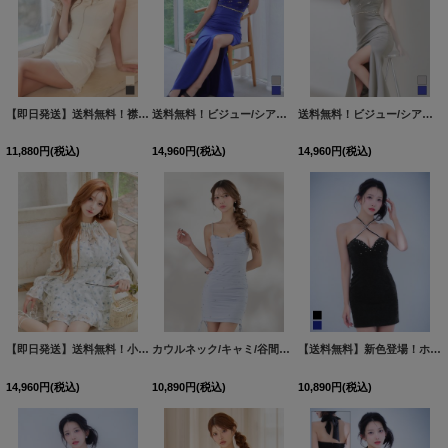
【即日発送】送料無料！襟付き/フロントジップ/ビジュー/レース/セットアップ/2ピース/ノースリーブ/Aライン/ミニドレス/キャバドレス【XS-Lサイズ/2カラー】[OF01]【SB】dzjvSK
送料無料！ビジュー/シアー/ワンショル/無地/ストレッチ/タイト/スリット/ロングドレス/キャバドレス【S-Lサイズ/2カラー】[OF03]【YN】dzwvCA
送料無料！ビジュー/シアー/ワンショル/無地/ストレッチ/タイト/スリット/ロングドレス/キャバドレス【S-Lサイズ/2カラー】[OF03]【YN】dzwvCA
11,880
円
(税込)
14,960
円
(税込)
14,960
円
(税込)
【即日発送】送料無料！小花柄/アメスリ/オープンショルダー/シアー/シフォン生地/ロングスリーブ/ティアード/フレアスカート/ミニドレス/キャバドレス【XS-Mサイズ/1カラー】[OF03]【YN】dzwsIA
カウルネック/キャミ/谷間見せ/ギャザー/シャーリング/タイト/ビジュー/ミニドレス/キャバドレス【XS-Lサイズ/1カラー】[OF03-U] dzj
【送料無料】新色登場！ホルターネック/ビジュー/ラメ生地/ノースリーブ/谷間見せ/ストレッチ/タイト/ミニドレス/キャバドレス【XS-Mサイズ/2カラー】[OF03]【YN】dzwvCAS
14,960
円
(税込)
10,890
円
(税込)
10,890
円
(税込)