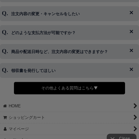
注文内容の変更・キャンセルをしたい
◆下記ページより、ログインIDの変更が可能です。
ログイン情報をお忘れの方はコチラ＞＞
どのような支払方法が可能ですか？
◆即日発送を行なっている関係上、午後以降のご連絡やキャンセル
はご対応できない場合がございます。
ご希望の場合は、お早めにご連絡を頂けますようお願い致します。
商品や配送日時など、注文内容の変更はできますか？
※発送後、発送準備が完了しお手続きが間に合わない場合は変更、
◆代金引換・クレジットカード・携帯キャリア決済・おねだり決
キャンセルをお断りさせて頂くことはがありますのであらかじめご
済・AmazonPayなどがございます。
了承ください。
領収書を発行してほしい
◆商品発送前の変更は承っております。
すでに発送手配済みで、変更処理が間に合わない場合はご容赦くだ
さい。
その他よくある質問はこちら▼
◆領収書はご希望頂いた場合のみ発行しております。
【これからご注文する場合】
HOME
STEP2「お届け先・お支払い」ページにて備考欄に下記の記載をお
願いします。
ショッピングカート
①領収書希望
②宛名（空欄は上様は不可）
マイページ
③但し書き（空欄やお品代は不可）
＞詳細は画像をタップ＜