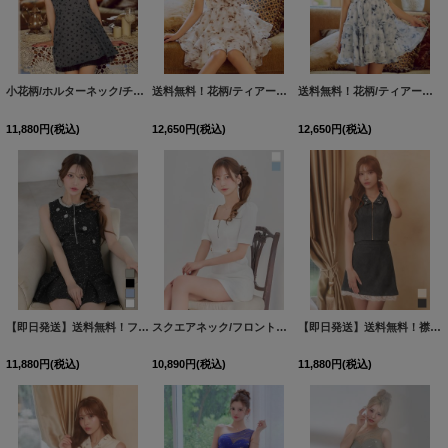
小花柄/ホルターネック/チュール/背中見せ/フレアスカート/ミニドレス/キャバドレス【XS-Mサイズ/2カラー】[OF01]【SB】dzjgBF
送料無料！花柄/ティアード/フリル/キャミソール/シフォン/ミニドレス/キャバドレス【XS-Mサイズ/2カラー】[OF01]【SB】dzjvBF【予約商品/8月下旬発送予定】
送料無料！花柄/ティアード/フリル/キャミソール/シフォン/ミニドレス/キャバドレス【XS-Mサイズ/2カラー】[OF01]【SB】dzjvBF【予約商品/8月下旬発送予定】
11,880
円
(税込)
12,650
円
(税込)
12,650
円
(税込)
【即日発送】送料無料！フロントジップ/ノースリーブ/フラワースパンコール/ビジュー/ツイード/プリーツ/Aライン/ミニドレス/キャバドレス【XS-XLサイズ/4カラー】[OF01] 【SB】dzwvBF
スクエアネック/フロントジップ/Aライン/ワッフル/パフスリーブ/ミニドレス/キャバドレス【XS-XLサイズ/2カラー】[OF01] 【SB】dzcu
【即日発送】送料無料！襟付き/フロントジップ/ビジュー/レース/セットアップ/2ピース/ノースリーブ/Aライン/ミニドレス/キャバドレス【XS-Lサイズ/2カラー】[OF01]【SB】dzjvSK
11,880
円
(税込)
10,890
円
(税込)
11,880
円
(税込)