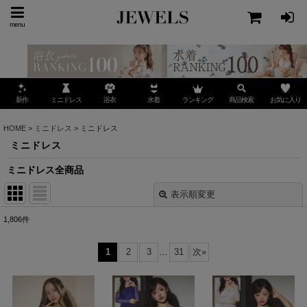
menu
ミニドレス
ランキング
お気に入り
新作
浴衣
水着
商品検索
HOME
>
ミニドレス
>
ミニドレス
ミニドレス
ミニドレス全商品
表示順変更
閉じる
1,806
件
表示数
:
1
2
3
...
31
次
»
並び順
: