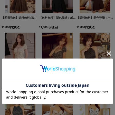
【即日発送】送料無料!花柄/フロントジップ/チュールスカート/ミニドレス/キャバドレス【XS-Lサイズ/3カラー】[OF03]【YN】dzquBF
【送料無料】新色登場！ボックスプリーツ/ノースリーブ/バイカラー/スーツ生地/無地/インナーパンツ/セットアップ/ミニドレス/キャバドレス【XS-XLサイズ/4カラー】[OF01]【SB】dzquAG
【送料無料】新色登場！ボックスプリーツ/ノースリーブ/バイカラー/スーツ生地/無地/インナーパンツ/セットアップ/ミニドレス/キャバドレス【XS-XLサイズ/4カラー】[OF01]【SB】dzquAG
11,880
円
(税込)
11,880
円
(税込)
11,880
円
(税込)
ビジュー/小花柄/リボン/裾フリル/パフスリーブ/マーメイド/谷間見せ/ミニドレス/キャバドレス【XS-Lサイズ/2カラー】[OF03]【YN】dzwoBF
ビジュー/小花柄/リボン/裾フリル/パフスリーブ/マーメイド/谷間見せ/ミニドレス/キャバドレス【XS-Lサイズ/2カラー】[OF03]【YN】dzwoBF
小花柄/ホルターネック/チュール/背中見せ/フレアスカート/ミニドレス/キャバドレス【XS-Mサイズ/2カラー】[OF01]【SB】dzjgBF
10,890
円
(税込)
10,890
円
(税込)
11,880
円
(税込)