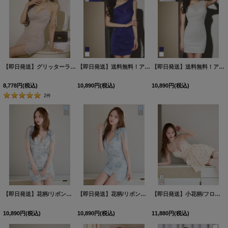
絞り込む
【即日発送】グリッターラメドレープキャミドレス/キャバドレス【XS-Lサイズ/1カラー】[OF03] 【YN】dzj
【即日発送】送料無料！アームカバー付シアーラメビジューワンショルミニドレス/キャバドレス【XS-Mサイズ/2カラー】[OF03]【YN】dzmsCA
【即日発送】送料無料！アームカバー付シアーラメビジューワンショルミニドレス/キャバドレス【XS-Mサイズ/2カラー】[OF03]【YN】dzmsCA
8,778
円
(税込)
10,890
円
(税込)
10,890
円
(税込)
2
件
【即日発送】花柄/リボンショルダー/キャミソール/レース/チュール/ストレッチ/タイト/スリット/ミニドレス/キャバドレス【S-Mサイズ/2カラー】[OF03]【YN】dzjvCAC
【即日発送】花柄/リボンショルダー/キャミソール/レース/チュール/ストレッチ/タイト/スリット/ミニドレス/キャバドレス【S-Mサイズ/2カラー】[OF03]【YN】dzjvCAC
【即日発送】小花柄/フロントジップ/ホルターネック/リボン/シフォン/ギャザー/フレアー/谷間見せ/ミニドレス/キャバドレス【S-Mサイズ/2カラー】[OF03]【YN】dzmvBF
10,890
円
(税込)
10,890
円
(税込)
11,880
円
(税込)