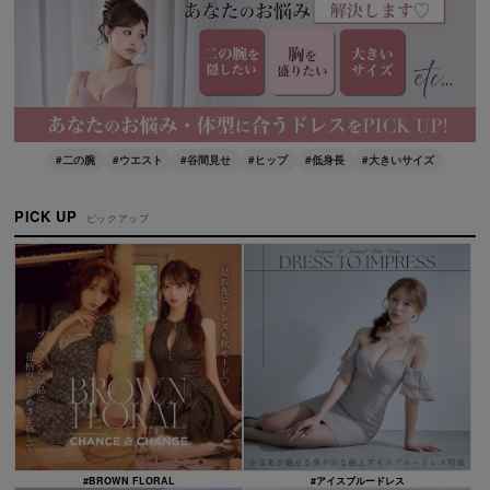
#二の腕
#ウエスト
#谷間見せ
#ヒップ
#低身長
#大きいサイズ
PICK UP
ピックアップ
#BROWN FLORAL
#アイスブルードレス