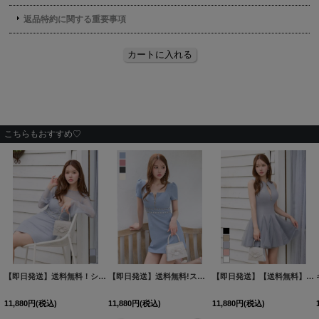
こちらもおすすめ♡
【即日発送】送料無料！シアー袖/ラメ/バストカット/ビジュー/ストレッチ/長袖/タイト/フロントジップ/ミニドレス/キャバドレス【XS-Mサイズ/2カラー】[OF03]【YN】dzmsAGO
【即日発送】送料無料!スクエアネック/フロントジップ/ビジュー/Aライン/ワンピースミニドレス/キャバドレス【XS-XLサイズ/4カラー】[OF01]【SB】dzkgIA
【即日発送】【送料無料】新色登場！フロントジップ/ノースリーブ/フレア/Aライン/ドッキング/チュール/ストレッチ/無地/ミニドレス/キャバドレス【XS-Lサイズ/5カラー】[OF03]【YN】dzquBF
11,880
円
(税込)
11,880
円
(税込)
11,880
円
(税込)