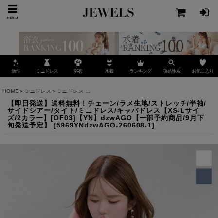
menu
ミニドレス
ランキング
お気に入り
新作
浴衣
水着
商品検索
HOME
>
ミニドレス
>
ミニドレス
>
【即日発送】送料無料！チェーン/ラメ生地/ストレッチ/半
【即日発送】送料無料！チェーン/ラメ生地/ストレッチ/半袖/
サイドシアー/タイト/ミニドレス/キャバドレス【XS-Lサイ
ズ/2カラー】[OF03]【YN】dzwAGO【一部予約商品/9月下
旬発送予定】
[
5969YNdzwAGO-260608-1
]