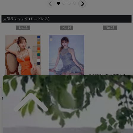
人気ランキング (ミニドレス)
No.13
No.14
No.15
2YNdzwuAGO-260706-1
XS-Mサイズ/2カラー】[OF01]【SB】IA
[
3740SBdzmvSK-260721-1
]
【即日発送】送料無料！新色登場！ビジューキャミソールミニドレス/キャバドレス 【XS-Mサイズ / 10カラー】[OF03-X] 【YN】dzw
]
[
3761SBdzquAGO-260706-2
【即日発送】送料無料！アメスリ/ビジュー/シアー/シフォン/チュール/ティアード/フレア/ミニドレス/キャバドレス【XS-Mサイズ/2カラー】[OF03]【YN】dzwuBF
]
新色登場!【即日発送】送料無料!バックレースアップ/リボン/キャミソール/フレア/ミニドレス/キャバドレス【XS-Sサイズ/3カラー】[OF03]【YN】dzjvBF【一部予約商品/9月上旬発送予定】
12,980
円
(税込)
14,960
円
(税込)
12,650
円
(税込)
DELIVERY