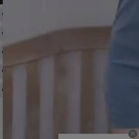
ログインID・パスワードを忘れてしまった
注文内容の変更・キャンセルをしたい
◆下記ページより、ログインIDの変更が可能です。
ログイン情報をお忘れの方はコチラ＞＞
どのような支払方法が可能ですか？
◆即日発送を行なっている関係上、午後以降のご連絡やキャンセル
はご対応できない場合がございます。
ご希望の場合は、お早めにご連絡を頂けますようお願い致します。
商品や配送日時など、注文内容の変更はできますか？
※発送後、発送準備が完了しお手続きが間に合わない場合は変更、
◆代金引換・クレジットカード・携帯キャリア決済・おねだり決
キャンセルをお断りさせて頂くことはがありますのであらかじめご
済・AmazonPayなどがございます。
了承ください。
領収書を発行してほしい
◆商品発送前の変更は承っております。
すでに発送手配済みで、変更処理が間に合わない場合はご容赦くだ
さい。
その他よくある質問はこちら▼
◆領収書はご希望頂いた場合のみ発行しております。
【これからご注文する場合】
HOME
STEP2「お届け先・お支払い」ページにて備考欄に下記の記載をお
願いします。
ショッピングカート