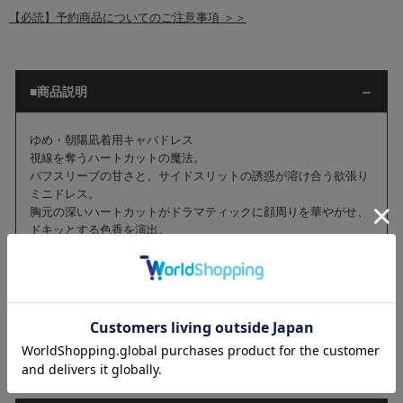
【必読】予約商品についてのご注意事項 ＞＞
■商品説明
ゆめ・朝陽凪着用キャバドレス
視線を奪うハートカットの魔法。
パフスリーブの甘さと、サイドスリットの誘惑が溶け合う欲張り
ミニドレス。
胸元の深いハートカットがドラマティックに顔周りを華やがせ、
ドキッとする色香を演出。
スカートは大腿部まで深く入ったシアー切り替えのスリットで、
攻めの色気をプラスしました。
計算されたボディラインと大胆な肌見せのギャップに、誰もが心
を掴まれる主役級の一着です。
■商品詳細