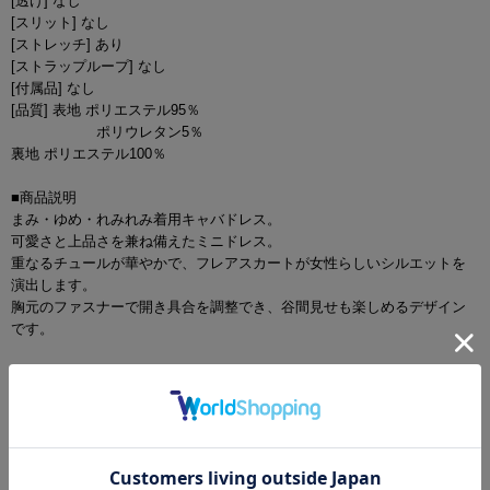
[透け] なし
[スリット] なし
[ストレッチ] あり
[ストラップループ] なし
[付属品] なし
[品質] 表地 ポリエステル95％
ポリウレタン5％
裏地 ポリエステル100％
■商品説明
まみ・ゆめ・れみれみ着用キャバドレス。
可愛さと上品さを兼ね備えたミニドレス。
重なるチュールが華やかで、フレアスカートが女性らしいシルエットを
演出します。
胸元のファスナーで開き具合を調整でき、谷間見せも楽しめるデザイン
です。
■カラー
アイボリー(薄黄色)
グレージュ(薄灰茶色)
ブラック(黒色)
ブラウン(茶色)
ブルー(青色)