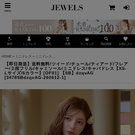
menu
ミニドレス
ランキング
お気に入り
新作
浴衣
水着
商品検索
HOME
>
ミニドレス
>
ミニドレス
>
【即日発送】送料無料!ツイード/チュール/ティアード/フレ
【即日発送】送料無料!ツイード/チュール/ティアード/フレア
ー/２段フリル/キャミソール/ミニドレス/キャバドレス【XS-
Lサイズ/6カラー】[OF01] 【SB】dzqvAG
[
3478SBdzqvAG-260612-1
]