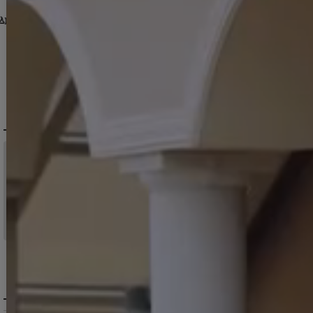
DELIVERY
配送について
税込11,000
送料無料
円以上ご注文で
15:00まで
当日発送
のご注文
※日曜祝日は除く。15時以降は翌営業日発送となります。
＞ 地域別の配達日数目安・詳細はこちら
MENU / GUIDE
メニュー・お買い物ガイド