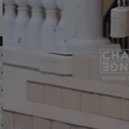
よくある質問
ログインID・パスワードを忘れてしまった
注文内容の変更・キャンセルをしたい
◆下記ページより、ログインIDの変更が可能です。
ログイン情報をお忘れの方はコチラ＞＞
どのような支払方法が可能ですか？
◆即日発送を行なっている関係上、午後以降のご連絡やキャンセル
はご対応できない場合がございます。
ご希望の場合は、お早めにご連絡を頂けますようお願い致します。
商品や配送日時など、注文内容の変更はできますか？
※発送後、発送準備が完了しお手続きが間に合わない場合は変更、
◆代金引換・クレジットカード・携帯キャリア決済・おねだり決
キャンセルをお断りさせて頂くことはがありますのであらかじめご
済・AmazonPayなどがございます。
了承ください。
領収書を発行してほしい
◆商品発送前の変更は承っております。