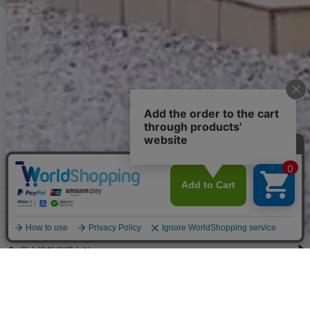
すでに発送手配済みで、変更処理が間に合わない場合はご容赦くだ
さい。
その他よくある質問はこちら▼
◆領収書はご希望頂いた場合のみ発行しております。
【これからご注文する場合】
HOME
STEP2「お届け先・お支払い」ページにて備考欄に下記の記載をお
願いします。
ショッピングカート
①領収書希望
②宛名（空欄は上様は不可）
マイページ
③但し書き（空欄やお品代は不可）
＞詳細は画像をタップ＜
お気に入り
【すでにご注文が完了している場合】
特定商取引法表示
①お電話・メール・LINEにて領収書希望の連絡をお願い致します
②後日、郵送にて領収書を送らせて頂きます。
ご利用案内
【マイページから発行する場合】
お問い合せ
①マイページから購入履歴→購入内容→領収書発行を選択。
②後日、郵送にて領収書を送らせて頂きます。
個人情報保護方針
PCサイト