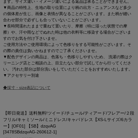
ます。サイズ違い・イメージ違いによる返品は承ることができません。
▼商品の特性上、生地の取り位置により柄の出方・ニュアンスなど多少
の個体差が生じ、画像と表情が異なることがございます。また柄が縫い
合わせ部分で必ずしも合っていないことがございます。
▼長時間濡れたままで重ねて置いたり、摩擦（特に湿った状態での摩
擦）や、汗や雨などでぬれた時は他の衣料等に移染する場合がございま
すのでお気を付け下さいませ。
ご使用方法やご使用環境によって色移りをする可能性がございます。そ
の際の責任は負いかねますのでご了承くださいませ。
▼配色デザインの商品は、色落ち・色移りしやすいため、 洗濯の際はク
リーニング店とご相談の上、目立たない部分で試してから行ってくださ
い。 汚れた部分は部分洗いをしていただくことをおすすめいたします。
▼アクセサリー別途
◆採寸・size表記について