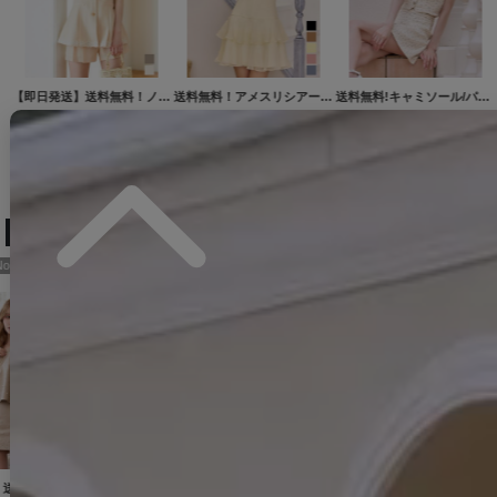
【即日発送】送料無料！カットアウト/キャミソール/小花柄/フリル/リボン/ペプラム/タイト/ミニドレス/キャバドレス【XS-Mサイズ/2カラー】[OF03]【YN】dzwuSK
【即日発送】送料無料！花柄/リボン/キャミソール/フレアー/カットアウト/シフォン/ミニドレス/キャバドレス【XS-Lサイズ/2カラー】[OF03]【YN】dzmvSK【一部予約商品/9月上旬-9月中旬発送予定】
新色登場!キャミソール/Vカット/リボン/スパンコール/プリーツ/Aライン/スーツ生地/ミニドレス/キャバドレス【XS-Lサイズ/3カラー】[OF03]【YN】dzwvAG
11,880
円
(税込)
12,650
円
(税込)
11,880
円
(税込)
人気ランキング (ミニドレス)
No.13
No.14
No.15
【即日発送】送料無料！フラワーモチーフキャミセットアップミニドレス/キャバドレス【XS-Mサイズ/3カラー】[OF03]【YN】dzcvBF
送料無料！アメスリシアービジューティアードフレアワンピース/２段フリル/キャバドレス【XS-Mサイズ/5カラー】[OF03] 【YN】dzwvIA【一部予約商品/9月中旬発送予定】
【即日発送】Vネック/フロントジップ/ショートスリーブ/スーツ生地/ラメ/タイト/ミニドレス/キャバドレス【XS-Mサイズ/2カラー】[OF01]【SB】dzquAGO
13,970
円
(税込)
12,650
円
(税込)
11,880
円
(税込)
2YNdzwuAGO-260706-1
XS-Mサイズ/2カラー】[OF01]【SB】IA
[
3740SBdzmvSK-260721-1
[
3551SBdzquAG-260801-2
]
]
]
[
8560SBdzmvIA-260717-1-CC
]
[
603