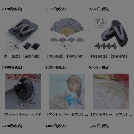
2,178
円
(税込)
2,178
円
(税込)
2,178
円
(税込)
【即日発送】【浴衣小物】メンズ浴衣下駄 単品 [OF04]
【即日発送】【浴衣小物/扇子】フラワー柄扇子【4カラー】[OF04]
[
GETA-MS-32-ok
]
【即日発送】【浴衣小物】シンプル無地桐下駄 単品 [OF04]
3,280
円
(税込)
2,180
円
(税込)
5,480
円
(税込)
【アクセサリー：ヘッドドレス】ドットレースビジューリボン帽 / カクテルハット / トーク帽【HC02】
【アクセサリー：ピアス】タッセルシェルピアス[FB01]
【アクセサリー：ピアス】ドロップパールピアス[FB01]
[
YP
5,478
円
(税込)
1,848
円
(税込)
1,078
円
(税込)