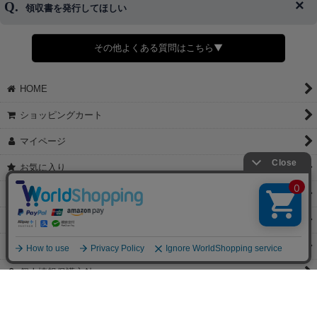
領収書を発行してほしい
◆商品発送前の変更は承っております。
すでに発送手配済みで、変更処理が間に合わない場合はご容赦くだ
さい。
その他よくある質問はこちら▼
◆領収書はご希望頂いた場合のみ発行しております。
【これからご注文する場合】
HOME
STEP2「お届け先・お支払い」ページにて備考欄に下記の記載をお
願いします。
ショッピングカート
①領収書希望
②宛名（空欄は上様は不可）
マイページ
③但し書き（空欄やお品代は不可）
＞詳細は画像をタップ＜
お気に入り
【すでにご注文が完了している場合】
特定商取引法表示
①お電話・メール・LINEにて領収書希望の連絡をお願い致します
②後日、郵送にて領収書を送らせて頂きます。
ご利用案内
【マイページから発行する場合】
お問い合せ
①マイページから購入履歴→購入内容→領収書発行を選択。
②後日、郵送にて領収書を送らせて頂きます。
個人情報保護方針
PCサイト