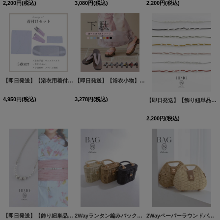
2,200
円
(税込)
3,080
円
(税込)
2,200
円
(税込)
【即日発送】【浴衣用着付け5点セット】初めてでも安心♪浴衣を着る時に必要な着付け小物が揃った便利な着付けセット♪[OF04]
【即日発送】【浴衣小物】くすみカラーの無地下駄 単品 [OF04]
4,950
円
(税込)
3,278
円
(税込)
【即日発送】【飾り紐単品】【浴衣小物】パールの飾り紐 / 帯飾り [OF04]
2,200
円
(税込)
【即日発送】【飾り紐単品】【浴衣小物】上品パールの飾り紐 / 帯飾り [OF04]
2Wayランタン編みバック【3カラー】[OF01]
[
YB-2419-YN
[
HIMO-90
2Wayペーパーラウンドバッグ【2カラー】[OF01]