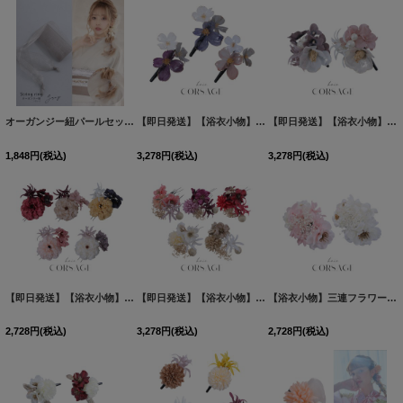
オーガンジー紐パールセット【2カラー】[YMT]
[
YA-935-wk-GY
【即日発送】【浴衣小物】クリアフラワーコサージュ【3カラー】[OF04]
]
【即日発送】【浴衣小物】パール付き3連フラワーコサージュ【2カラー】[OF04]
1,848
円
(税込)
3,278
円
(税込)
3,278
円
(税込)
【即日発送】【浴衣小物】フラワーコサージュ3点セット【5カラー】[OF04]
【即日発送】【浴衣小物】小花コサージュ5点セット【5カラー】[OF04]
[
YA-1024-w
【浴衣小物】三連フラワーコサージュ【2カラー】[OF04]
2,728
円
(税込)
3,278
円
(税込)
2,728
円
(税込)