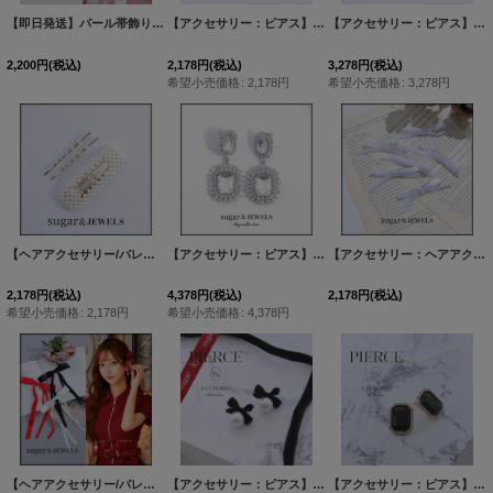
【即日発送】パール帯飾り/ 丸真珠[OF04]
[
19himo-Pearl
【アクセサリー：ピアス】ハートビジューストーンピアス【2カラー】【OF02】
]
【アクセサリー：ピアス】スクエアドロップパールピアス【2カラー】【OF02】
2,200
円
(税込)
2,178
円
(税込)
3,278
円
(税込)
希望小売価格
:
2,178
円
希望小売価格
:
3,278
円
【ヘアアクセサリー/バレッタ】ゴールドピン&パールバレッタ【1カラー】[OF02-U]
【アクセサリー：ピアス】スクエアドロップビジューピアス【Fサイズ/1カラー】[OF02] PI053
[
【アクセサリー：ヘアアクセ】ミニリボンヘアクリップ【1カラー】[OF03]
A23
2,178
円
(税込)
4,378
円
(税込)
2,178
円
(税込)
希望小売価格
:
2,178
円
希望小売価格
:
4,378
円
【ヘアアクセサリー/バレッタ】リボンヘアクリップ【3カラー】[OF02]
【アクセサリー：ピアス】ベロアリボン/パール/ピアス【Fサイズ/1カラー】[OF02]
[
HA10004-24090
【アクセサリー：ピアス】ラインストーン/ デコレーション/ ピアス【Fサイズ/1カラー】[OF02]