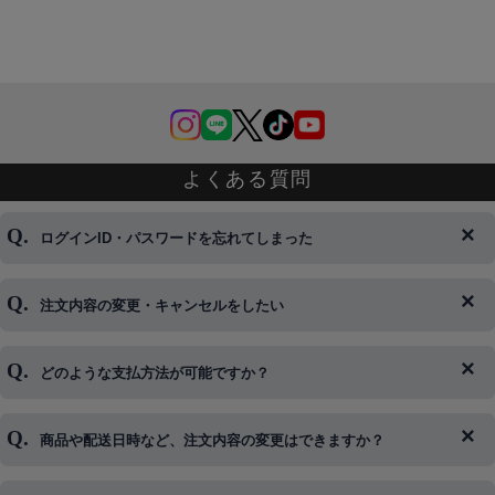
よくある質問
ログインID・パスワードを忘れてしまった
注文内容の変更・キャンセルをしたい
◆下記ページより、ログインIDの変更が可能です。
ログイン情報をお忘れの方はコチラ＞＞
どのような支払方法が可能ですか？
◆即日発送を行なっている関係上、午後以降のご連絡やキャンセル
はご対応できない場合がございます。
ご希望の場合は、お早めにご連絡を頂けますようお願い致します。
商品や配送日時など、注文内容の変更はできますか？
※発送後、発送準備が完了しお手続きが間に合わない場合は変更、
◆代金引換・クレジットカード・携帯キャリア決済・おねだり決
キャンセルをお断りさせて頂くことはがありますのであらかじめご
済・AmazonPayなどがございます。
了承ください。