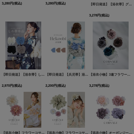
3,280
円
(税込)
3,280
円
(税込)
【即日発送】【浴衣帯】グラデーション/しわ帯単品 / しわ帯 / シワ帯 / 浴衣帯 / 兵児帯[OF01]
3,278
円
(税込)
【即日発送】【浴衣帯】しわ帯単品 / 大人カラー/ しわ帯 / シワ帯 / 浴衣帯 / 兵児帯[OF01]
【即日発送】【兵児帯】浴衣コーデを華やかにするスリットプリーツラメ兵児帯 単品販売[OF01]
【浴衣小物】3連フラワーコサージュ【4カラー】[OF04]
2,970
円
(税込)
2,200
円
(税込)
3,278
円
(税込)
【浴衣小物】フラワーコサージュ【2カラー】[OF04]
[
YA-577-kj
【浴衣小物】フラワーコサージュ【4カラー】[OF04]
]
[
YA-1
【浴衣小物】オーガンジーリボン付き小花コサージュ【4カラー】[OF04]