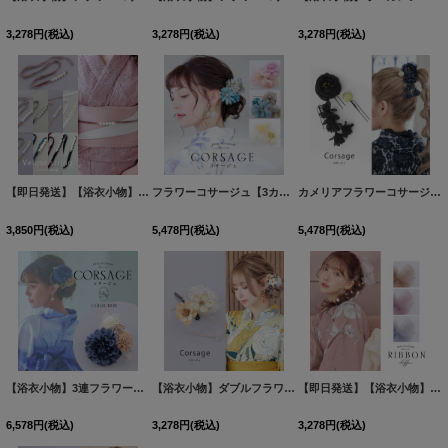
3,278
円
(税込)
3,278
円
(税込)
3,278
円
(税込)
【即日発送】【浴衣小物】ベロアパールモチーフ飾り紐 / 帯飾り / 飾り帯 [OF04]
フラワーコサージュ【3カラー】[OF04]
[
YA-1023-wk
[
HIMO-
]
カメリアフラワーコサージュ【1カラー】[OF04]
3,850
円
(税込)
5,478
円
(税込)
5,478
円
(税込)
【浴衣小物】3連フラワーコサージュ【1カラー】[OF04]
【浴衣小物】ダブルフラワーコサージュ【3カラー】[OF04]
[
YA-948-kj
]
【即日発送】【浴衣小物】チュールリボンコサージュ【4カラー】[OF04]
6,578
円
(税込)
3,278
円
(税込)
3,278
円
(税込)