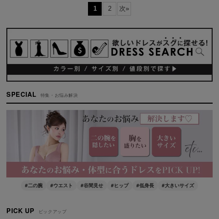
1
2
次
»
SPECIAL
特集・お悩み解決
#二の腕
#ウエスト
#谷間見せ
#ヒップ
#低身長
#大きいサイズ
PICK UP
ピックアップ