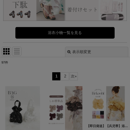
浴衣小物一覧を見る
表示順変更
閉じる
97
件
表示数
:
1
2
次
»
並び順
:
絞り込む
【即日発送】【兵児帯】浴衣コーデを華やかにするオーガンジー兵児帯 単品販売[OF01]