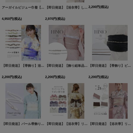
2,200
円
(税込)
アーガイルビジュー巾着【2カラー】
[
YB-24120-SB
]
【即日発送】【浴衣帯】しわ帯単品 / しわ帯 / シワ帯 / 浴衣帯 / 兵児帯[OF01]
4,950
円
(税込)
2,970
円
(税込)
【即日発送】【帯飾り】浴衣コーデを華やかにする帯飾り単品 飾り帯 紐 [OF01]
【即日発送】【飾り紐単品】【浴衣小物】ビジューパール飾り紐 / 帯飾り / 飾り帯 [OF04]
[
HIMO-9
【即日発送】【帯飾り】ビジュー飾り紐 帯小物 [YMT-U]
2,200
円
(税込)
2,200
円
(税込)
2,200
円
(税込)
【即日発送】パール帯飾り/ 丸真珠 [YMT-U]
[
HIMO-903-kj-W-tan
【即日発送】【浴衣帯】リバーシブルリボン作り帯 単品[FB01]
]
【即日発送】【浴衣帯】リバーシブル単帯 平帯 単品[FB01]