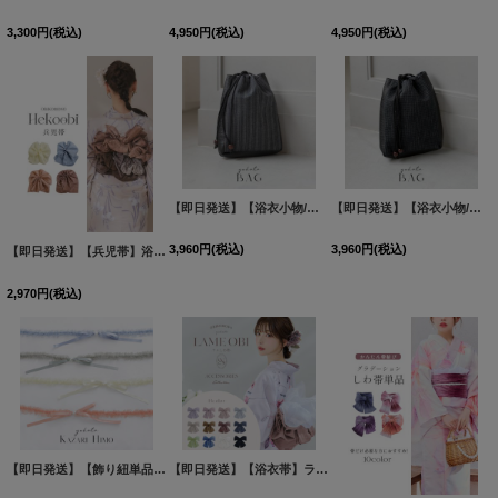
3,300
円
(税込)
4,950
円
(税込)
4,950
円
(税込)
【即日発送】【浴衣小物/メンズバッグ】縞模様信玄袋【1カラー】[OF04]三上悠亜着用
【即日発送】【浴衣小物/メンズバッグ】絣模様信玄袋【1カラー】[OF04]三上悠亜着用
3,960
円
(税込)
3,960
円
(税込)
【即日発送】【兵児帯】浴衣コーデを華やかにするゴージャスラメ兵児帯 単品販売[OF01]
2,970
円
(税込)
【即日発送】【飾り紐単品】【浴衣小物】フリル×リボンの飾り紐 / 帯飾り [OF04]
【即日発送】【浴衣帯】ラメしわ帯単品 / ラメしわ帯 / ラメシワ帯 [OF01]
[
HIMO