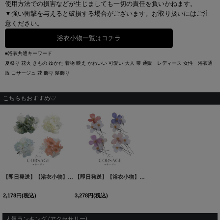
使用方法での損害などが生じましても一切の責任を負いかねます。
▼強い衝撃を与えると破損する場合がございます。お取り扱いにはご注
意ください。
浴衣小物一覧はコチラ
■浴衣共通キーワード
夏祭り 花火 きもの ゆかた 着物 映え かわいい 可愛い 大人 帯 通販 レディース 女性 浴衣通
販 コサージュ 花 飾り 髪飾り
こちらもおすすめ♡
【即日発送】【浴衣小物】ドライフラワーと小花のコサージュ【4カラー】[OF04]
【即日発送】【浴衣小物】クリアフラワーコサージュ【4カラー】[YMT]
[
YA-1
2,178
円
(税込)
3,278
円
(税込)
人気ランキング (アクセサリー)