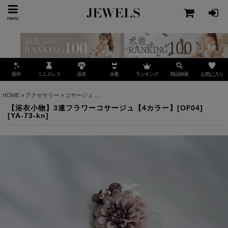
menu
ミニドレス
ランキング
お気に入り
新作
浴衣
水着
商品検索
HOME
>
アクセサリー
>
コサージュ
>
【浴衣小物】3連フラワーコサージュ【4カラー】[OF
【浴衣小物】3連フラワーコサージュ【4カラー】[OF04]
[
YA-73-kn
]