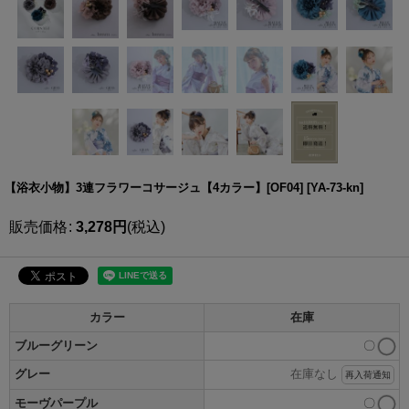
【浴衣小物】3連フラワーコサージュ【4カラー】[OF04]
[
YA-73-kn
]
販売価格
:
3,278
円
(税込)
カラー
在庫
ブルーグリーン
〇
グレー
在庫なし
再入荷通知
モーヴパープル
〇