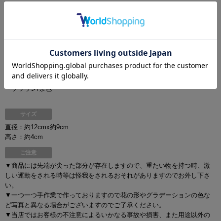
保存に便利なケース付き◎
カラー
・ブルーグリーン/青緑色
・グレー/灰色
・モーヴパープル/紫色
・ブラウン/茶色
サイズ
直径：約12cmx約9cm
高さ：約4cm
ご注意
▼商品には先端が尖った部分が存在しますので、重たい物を持つ時、激
しい運動をされる時等は怪我をされるおそれがありますのでお外し下さ
い。
▼一つ一つ手作業で作っておりますので花の形やグラデーションの色な
ど写真と異なる場合がございますのでご了承ください。
▼当店ではお客様の不注意によるいかなる事故や損害、また用途以外の