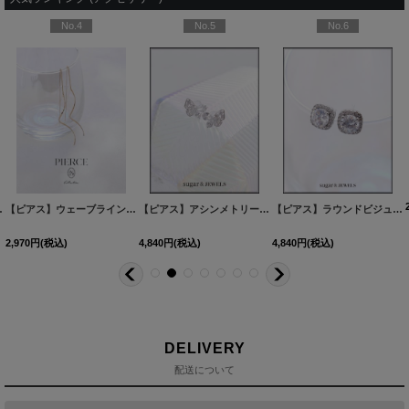
No.4
No.5
No.6
60527-1
2カラー】[OF02]
[
NE355-260528-1
]
]
【ピアス】ウェーブラインロングピアス【Fサイズ/1カラー】
[
NE337-260530-1
【ピアス】アシンメトリーバタフライビジューピアス【Fサイズ/1カラー】[OF02]
[
MG-PI402-GD-F
]
]
【ピアス】ラウンドビジュースクエアピアス【Fサイズ/1カラー】[OF02]
2,970
円
(税込)
4,840
円
(税込)
4,840
円
(税込)
DELIVERY
配送について