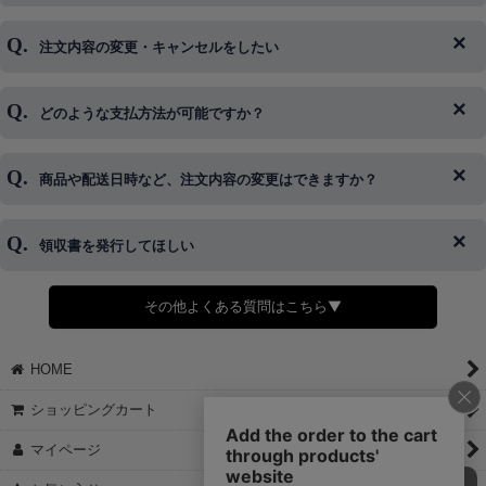
注文内容の変更・キャンセルをしたい
◆下記ページより、ログインIDの変更が可能です。
ログイン情報をお忘れの方はコチラ＞＞
どのような支払方法が可能ですか？
◆即日発送を行なっている関係上、午後以降のご連絡やキャンセル
はご対応できない場合がございます。
ご希望の場合は、お早めにご連絡を頂けますようお願い致します。
商品や配送日時など、注文内容の変更はできますか？
※発送後、発送準備が完了しお手続きが間に合わない場合は変更、
◆代金引換・クレジットカード・携帯キャリア決済・おねだり決
キャンセルをお断りさせて頂くことはがありますのであらかじめご
済・AmazonPayなどがございます。
了承ください。
領収書を発行してほしい
◆商品発送前の変更は承っております。
すでに発送手配済みで、変更処理が間に合わない場合はご容赦くだ
さい。
その他よくある質問はこちら▼
◆領収書はご希望頂いた場合のみ発行しております。
【これからご注文する場合】
HOME
STEP2「お届け先・お支払い」ページにて備考欄に下記の記載をお
願いします。
ショッピングカート
①領収書希望
②宛名（空欄は上様は不可）
マイページ
③但し書き（空欄やお品代は不可）
＞詳細は画像をタップ＜