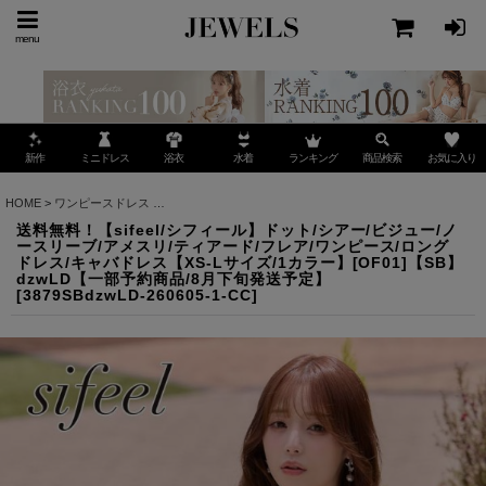
menu
ミニドレス
ランキング
お気に入り
新作
浴衣
水着
商品検索
HOME
>
ワンピースドレス
>
送料無料！【sifeel/シフィール】ドット/シアー/ビジュー/
送料無料！【sifeel/シフィール】ドット/シアー/ビジュー/ノ
ースリーブ/アメスリ/ティアード/フレア/ワンピース/ロング
ドレス/キャバドレス【XS-Lサイズ/1カラー】[OF01]【SB】
dzwLD【一部予約商品/8月下旬発送予定】
[
3879SBdzwLD-260605-1-CC
]