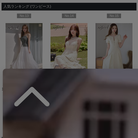
人気ランキング (ワンピース)
No.13
No.14
No.15
OF04]【FS】
[
5777YNdzwvLD-260313-1
[
5690YNLD-250809-1
【即日発送】送料無料バイカラーシアーミディアムワンピース/キャバドレス【S-Lサイズ/2カラー】[OF01]【SB】dzwuLD
[
6017ozYNdzwvLD-260710-1-CC
]
]
送料無料！【sifeel/シフィール】ドット/シアー/ビジュー/ノースリーブ/アメスリ/ティアード/フレア/ワンピース/ロングドレス/キャバドレス【XS-Lサイズ/1カラー】[OF01]【SB】dzwLD【一部予約商品/8月下旬発送予定】
]
新サイズ登場!【sifeel/シフィール】ツイードミディアムドレス/ジップアップ/パール/フレアスカート/背中隠し/キャバドレス【S-XLサイズ/1カラー】[OF01] 【SB】dzj
11,880
円
(税込)
12,650
円
(税込)
11,880
円
(税込)
DELIVERY
配送について