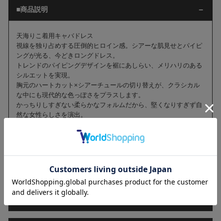
■商品説明
天海りこ着用キャバドレス
視線を独り占めする圧倒的ヒロイン感。シアーな肌見せとパイピ
ングが光る、今どきロングドレス。
トレンドのパイピングデザインを裾にあしらい、メリハリのある
シルエットを実現。
胸元のハートカット×シアーチュールの切り替えが、クラシカル
な中にも現代的な色っぽさをプラスします。
かっちりしすぎない柔らかなフォルムだから、堅くなりすぎず自
然な女性らしさを演出。
さらっと着るだけで、写真映えも間違いなしの今っぽいスタイル
が即完成します。
■商品詳細
■サイズ[cm]