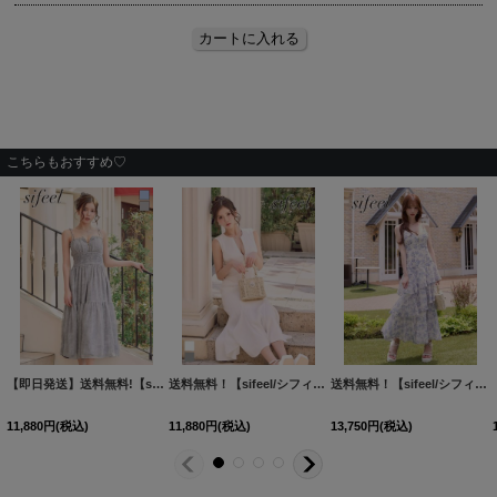
こちらもおすすめ♡
【即日発送】送料無料!【sifeel/シフィール】花柄/シフォン/シアー/シャーリング/胸元ジップ/キャミソール/ノースリーブ/ワンピース/ロングドレス/キャバドレス【S-Mサイズ/2カラー】[OF01]【SB】dzwvLD
送料無料！【sifeel/シフィール】ノースリーブ/マーメイド/フロントジップ/無地/谷間見せ/ワンピースドレス/キャバドレス【XS-Mサイズ/2カラー】[OF03]【YN】dzquLD
送料無料！【sifeel/シフィール】花柄/フロントジップ/ティアード/キャミソール/谷間見せ/ワンピースドレス/キャバドレス【XS-Mサイズ/1カラー】[OF03]【YN】dzwvLD【一部予約商品/9月中旬発送予定】
11,880
円
(税込)
11,880
円
(税込)
13,750
円
(税込)