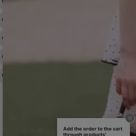
ログインID・パスワードを忘れてしまった
注文内容の変更・キャンセルをしたい
◆下記ページより、ログインIDの変更が可能です。
ログイン情報をお忘れの方はコチラ＞＞
どのような支払方法が可能ですか？
◆即日発送を行なっている関係上、午後以降のご連絡やキャンセル
はご対応できない場合がございます。
ご希望の場合は、お早めにご連絡を頂けますようお願い致します。
商品や配送日時など、注文内容の変更はできますか？
※発送後、発送準備が完了しお手続きが間に合わない場合は変更、
◆代金引換・クレジットカード・携帯キャリア決済・おねだり決
キャンセルをお断りさせて頂くことはがありますのであらかじめご
済・AmazonPayなどがございます。
了承ください。
領収書を発行してほしい
◆商品発送前の変更は承っております。
すでに発送手配済みで、変更処理が間に合わない場合はご容赦くだ
さい。
その他よくある質問はこちら▼
◆領収書はご希望頂いた場合のみ発行しております。
【これからご注文する場合】
HOME
STEP2「お届け先・お支払い」ページにて備考欄に下記の記載をお
願いします。
ショッピングカート
①領収書希望
②宛名（空欄は上様は不可）
マイページ