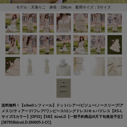
送料無料！【sifeel/シフィール】ドット/シアー/ビジュー/ノースリーブ/ア
メスリ/ティアード/フレア/ワンピース/ロングドレス/キャバドレス【XS-L
サイズ/1カラー】[OF01]【SB】dzwLD【一部予約商品/8月下旬発送予定】
[
3879SBdzwLD-260605-1-CC
]