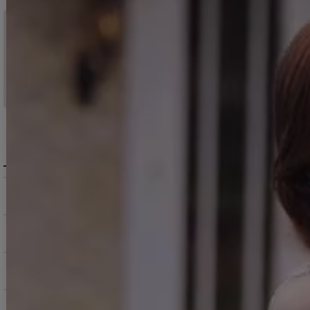
税込11,000
送料無料
円以上ご注文で
15:00まで
当日発送
のご注文
※日曜祝日は除く。15時以降は翌営業日発送となります。
＞ 地域別の配達日数目安・詳細はこちら
MENU / GUIDE
メニュー・お買い物ガイド
商品を探す（カテゴリ・検索）
サービス・お知らせ
ご購入にあたっての注意点
お支払いについて