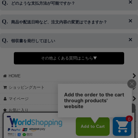
どのような支払方法が可能ですか？
◆即日発送を行なっている関係上、午後以降のご連絡やキャンセル
はご対応できない場合がございます。
ご希望の場合は、お早めにご連絡を頂けますようお願い致します。
商品や配送日時など、注文内容の変更はできますか？
※発送後、発送準備が完了しお手続きが間に合わない場合は変更、
◆代金引換・クレジットカード・携帯キャリア決済・おねだり決
キャンセルをお断りさせて頂くことはがありますのであらかじめご
済・AmazonPayなどがございます。
了承ください。
領収書を発行してほしい
◆商品発送前の変更は承っております。
すでに発送手配済みで、変更処理が間に合わない場合はご容赦くだ
さい。
その他よくある質問はこちら▼
◆領収書はご希望頂いた場合のみ発行しております。
【これからご注文する場合】
HOME
STEP2「お届け先・お支払い」ページにて備考欄に下記の記載をお
願いします。
ショッピングカート
①領収書希望
②宛名（空欄は上様は不可）
マイページ
③但し書き（空欄やお品代は不可）
＞詳細は画像をタップ＜
お気に入り
【すでにご注文が完了している場合】
特定商取引法表示
①お電話・メール・LINEにて領収書希望の連絡をお願い致します
②後日、郵送にて領収書を送らせて頂きます。
ご利用案内