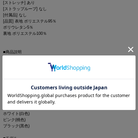
[ストレッチ] あり
[ストラップループ] なし
[付属品] なし
[品質] 表地 ポリエステル95％
ポリウレタン5％
裏地 ポリエステル100％
■商品説明
ゆめ・かるあ着用キャバドレス。
ラメストレッチ素材が輝きを放つ、大人綺麗な王道キャバドレス。
胸元にあしらわれたビジューがデコルテを華やかに魅せ、谷間を美しく
演出。
上品さと存在感を両立した主役級のミニドレス。
■カラー
ブルー(青色)
ワインレッド(赤色)
ホワイト(白色)
ピンク(桃色)
ブラック(黒色)