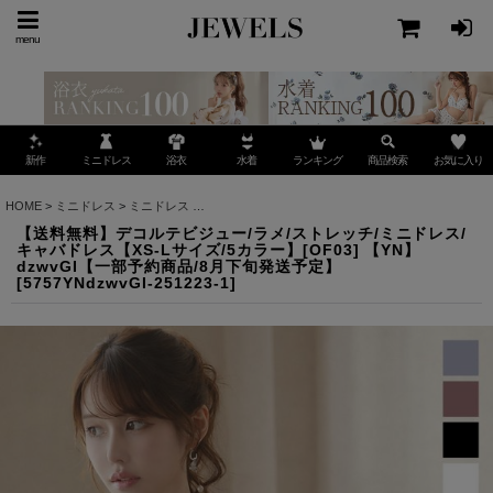
menu
ミニドレス
ランキング
お気に入り
新作
浴衣
水着
商品検索
HOME
>
ミニドレス
>
ミニドレス
>
【送料無料】デコルテビジュー/ラメ/ストレッチ/ミニドレ
【送料無料】デコルテビジュー/ラメ/ストレッチ/ミニドレス/
キャバドレス【XS-Lサイズ/5カラー】[OF03] 【YN】
dzwvGI【一部予約商品/8月下旬発送予定】
[
5757YNdzwvGI-251223-1
]