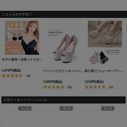
こちらもおすすめ♡
モデル愛用！谷間メイクが実現する激盛りぷるぷる肉厚シリコンブラ[OF08-U]
[
N6024H
1,078
円
(税込)
ベーシックグリッターパンプス/14cmヒール【2カラー/7サイズ】[OF02]
再入荷!ビジューオープントゥプラットフォームパンプス【34-40サイズ/2カラー】[OF02]
7
件
7,920
円
(税込)
7,678
円
(税込)
2
件
1
件
人気ランキング (ミニドレス)
No.13
No.14
No.15