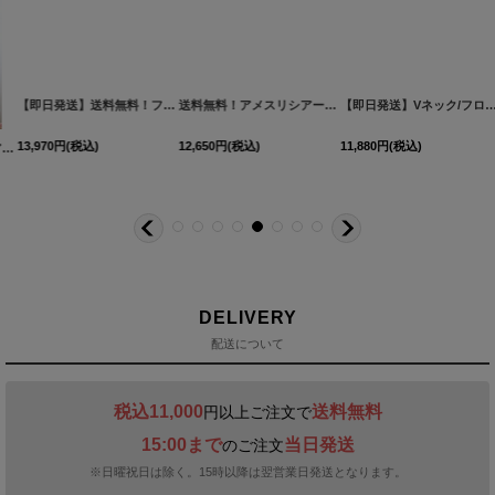
【即日発送】送料無料！フラワーモチーフキャミセットアップミニドレス/キャバドレス【XS-Mサイズ/3カラー】[OF03]【YN】dzcvBF
送料無料！アメスリシアービジューティアードフレアワンピース/２段フリル/キャバドレス【XS-Mサイズ/5カラー】[OF03] 【YN】dzwvIA【一部予約商品/9月中旬発送予定】
【即日発送】Vネック/フロントジップ/ショートスリーブ/スーツ生地/ラメ/タイト/ミニドレス/キャバドレス【XS-Mサイズ/2カラー】[OF01]【SB】dzquAGO
13,970
円
(税込)
12,650
円
(税込)
11,880
円
(税込)
2YNdzwuAGO-260706-1
XS-Mサイズ/2カラー】[OF01]【SB】IA
[
3740SBdzmvSK-260721-1
[
3551SBdzquAG-260801-2
]
]
]
[
8560SBdzmvIA-260717-1-CC
]
[
603
DELIVERY
配送について
税込11,000
送料無料
円以上ご注文で
15:00まで
当日発送
のご注文
※日曜祝日は除く。15時以降は翌営業日発送となります。