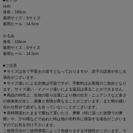
■モデル
ゆめ
身長：160cm
着用サイズ：Sサイズ
着用ヒール：14.5cm
かるあ
身長：156cm
着用サイズ：Sサイズ
着用ヒール：14.5cm
■ご注意
▼サイズは全て平置きの採寸となっておりますが、若干の誤差が生じる
場合がございます。
▼サイズ違いによる交換は可能ですが、手数料はお客様のご負担となり
ます。サイズ違い・イメージ違いによる返品は承ることができません。
▼商品の特性上、生地の取り位置により柄の出方・ニュアンスなど多少
の個体差が生じ、画像と表情が異なることがございます。また柄が縫い
合わせ部分で必ずしも合っていないことがございます。
▼長時間濡れたままで重ねて置いたり、摩擦（特に湿った状態での摩
擦）や、汗や雨などでぬれた時は他の衣料等に移染する場合がございま
すのでお気を付け下さいませ。
ご使用方法やご使用環境によって色移りをする可能性がございます。そ