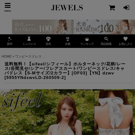
menu
ミニドレス
ランキング
お気に入り
新作
浴衣
水着
商品検索
HOME
>
ワンピースドレス
>
送料無料！【sifeel/シフィール】ホルターネック/花柄/レース
送料無料！【sifeel/シフィール】ホルターネック/花柄/レー
ス/谷間見せ/シアー/フレアスカート/ワンピースドレス/キャ
バドレス【S-Mサイズ/2カラー】[OF03]【YN】dzwv
[
5955YNdzwvLD-260509-2
]