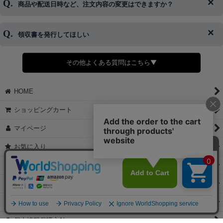
商品や配送日時など、注文内容の変更はできますか？
※発送後、発送準備が完了しお手続きが間に合わない場合は変更、
◆代金引換・クレジットカード・携帯キャリア決済・おねだり決
キャンセルをお断りさせて頂くことはがありますのであらかじめご
済・AmazonPayなどがございます。
了承ください。
領収書を発行してほしい
◆商品発送前の変更は承っております。
すでに発送手配済みで、変更処理が間に合わない場合はご容赦くだ
さい。
その他よくある質問はこちら▼
◆領収書はご希望頂いた場合のみ発行しております。
【これからご注文する場合】
HOME
STEP2「お届け先・お支払い」ページにて備考欄に下記の記載をお
願いします。
ショッピングカート
①領収書希望
②宛名（空欄は上様は不可）
マイページ
③但し書き（空欄やお品代は不可）
＞詳細は画像をタップ＜
お気に入り
【すでにご注文が完了している場合】
特定商取引法表示
①お電話・メール・LINEにて領収書希望の連絡をお願い致します
②後日、郵送にて領収書を送らせて頂きます。
ご利用案内
【マイページから発行する場合】
お問い合せ
①マイページから購入履歴→購入内容→領収書発行を選択。
②後日、郵送にて領収書を送らせて頂きます。
個人情報保護方針