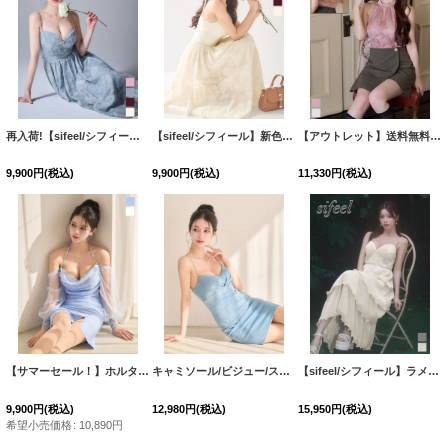
再入荷!【sifeel/シフィール】新色登場！キャミソール/フロントジップ/花柄/シフォン/レース/レイヤード/フレア/ワンピースドレス/キャバドレス【XS-Lサイズ/4カラー】[OF03] 【IM】
【sifeel/シフィール】新色登場！キャミソール/フロントジップ/花柄/シフォン/レース/レイヤード/フレア/ワンピースドレス/キャバドレス【XS-Lサイズ/4カラー】[OF03] 【IM】
【アウトレット】送料無料!バイカラー/アメリカンスリーブ/シアー/ビジュー/シフォン/ハイウエスト/キャバドレス【Sサイズ/1カラー】[OF08]
9,900
円
(税込)
9,900
円
(税込)
11,330
円
(税込)
【サマーセール！】ホルターネック/オフショル/ドレープ/ロングスリーブ/ビジュー/シフォン生地/無地/タイト/スリット/ミニドレス/キャバドレス【XS-Lサイズ/2カラー】[OF03] 【YN】dzy
キャミソール/ビジュー/ストレッチ/無地/タイト/スリット/ミニドレス/キャバドレス【XS-Mサイズ/1カラー】[OF03] 【YN】dzcoCA
【sifeel/シフィール】ラメ/シフォン/ティアード/キャミソール/ビジュー/谷間見せ/ミディアム/ワンピースドレス/キャバドレス【S-Lサイズ/2カラー】[OF03]【YN】dzwLD