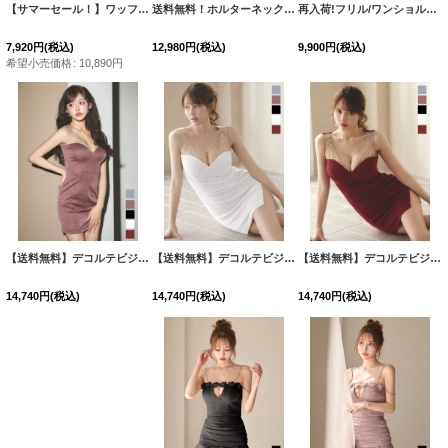
【サマーセール！】ワッフル/チェーン/ジップアップ/ボタン/谷間見せ/背中隠し/ミニドレス/キャバドレス【XS-XLサイズ/8カラー】[OF03-X] 【YN】dzw
送料無料！ホルターネック/バックリボン/ビジュー/ラメ生地/ノースリーブ/ストレッチタイト/ミニドレス/キャバドレス【S-Mサイズ/2カラー】[OF03]【YN】dzwvCAS
再入荷!フリル/ワンショルダー/ラメ/タイト/ミニドレス/キャバドレス【XS-Mサイズ/2カラー】[OF03]【IM】
7,920
円
(税込)
12,980
円
(税込)
9,900
円
(税込)
希望小売価格
:
10,890
円
【送料無料】デコルテビジュー/ラメ/ストレッチ/ミニドレス/キャバドレス【XS-Lサイズ/5カラー】[OF03] 【YN】dzwvGI【一部予約商品/8月下旬発送予定】
【送料無料】デコルテビジュー/ラメ/ストレッチ/ミニドレス/キャバドレス【XS-Lサイズ/5カラー】[OF03] 【YN】dzwvGI【一部予約商品/8月下旬発送予定】
【送料無料】デコルテビジュー/ラメ/ストレッチ/ミニドレス/キャバドレス【XS-Lサイズ/5カラー】[OF03] 【YN】dzwvGI【一部予約商品/8月下旬発送予定】
14,740
円
(税込)
14,740
円
(税込)
14,740
円
(税込)