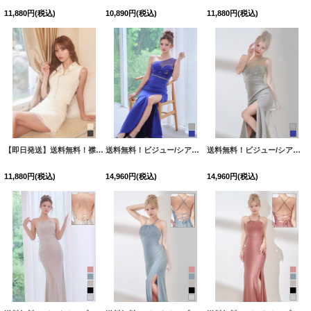
11,880
円
(税込)
10,890
円
(税込)
11,880
円
(税込)
【即日発送】送料無料！襟付き/フロントジップ/ビジュー/レース/セットアップ/2ピース/ノースリーブ/Aライン/ミニドレス/キャバドレス【XS-Lサイズ/2カラー】[OF01]【SB】dzjvSK
送料無料！ビジュー/シアー/ワンショル/無地/ストレッチ/タイト/スリット/ロングドレス/キャバドレス【S-Lサイズ/2カラー】[OF03]【YN】dzwvCA
送料無料！ビジュー/シアー/ワンショル/無地/ストレッチ/タイト/スリット/ロングドレス/キャバドレス【S-Lサイズ/2カラー】[OF03]【YN】dzwvCA
11,880
円
(税込)
14,960
円
(税込)
14,960
円
(税込)