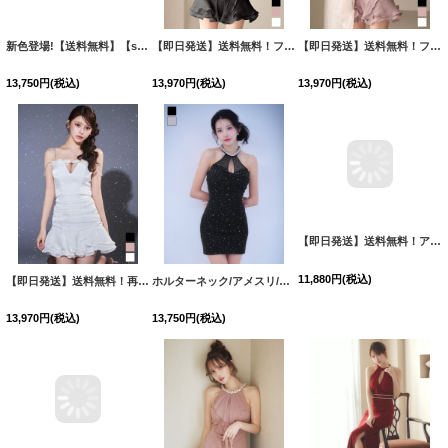
新色登場!【送料無料】【sifeel/シフィール】アメスリティアードワンピースドレス/２段フリル/キャバドレス【XS-Lサイズ/3カラー】[OF03]【YN】dzwvLD【一部予約商品/8月中旬発送予定】
【即日発送】送料無料！フラワーモチーフキャミセットアップミニドレス/キャバドレス【XS-Mサイズ/3カラー】[OF03]【YN】dzcvBF
【即日発送】送料無料！フラワーモチーフキャミセットアップミニドレス/キャバドレス【XS-Mサイズ/3カラー】[OF03]【YN】dzcvBF
13,750
円
(税込)
13,970
円
(税込)
13,970
円
(税込)
【即日発送】送料無料！再入荷!フラワーモチーフキャミセットアップミニドレス/キャバドレス【XS-Mサイズ/3カラー】[OF03]【YN】dzcvBF
ホルターネック/アメスリ/ビジュー/ラメ/チュール/ドレープ/タイト/ストレッチ/ミニドレス/キャバドレス【XS-Mサイズ/2カラー】[OF03]【YN】dzqwvCAS【予約商品/8月下旬発送予定】
【即日発送】送料無料！アメスリ/ノースリーブ/ビジュー/シフォン/フリル/スーツ生地/プリーツスカート/Aライン/ミニドレス/キャバドレス【XS-Lサイズ/3カラー】[OF03]【YN】dzwuBF
13,970
円
(税込)
13,750
円
(税込)
11,880
円
(税込)