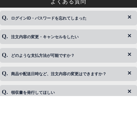
よくある質問
ログインID・パスワードを忘れてしまった
注文内容の変更・キャンセルをしたい
◆下記ページより、ログインIDの変更が可能です。
ログイン情報をお忘れの方はコチラ＞＞
どのような支払方法が可能ですか？
◆即日発送を行なっている関係上、午後以降のご連絡やキャンセル
はご対応できない場合がございます。
ご希望の場合は、お早めにご連絡を頂けますようお願い致します。
商品や配送日時など、注文内容の変更はできますか？
※発送後、発送準備が完了しお手続きが間に合わない場合は変更、
◆代金引換・クレジットカード・携帯キャリア決済・おねだり決
キャンセルをお断りさせて頂くことはがありますのであらかじめご
済・AmazonPayなどがございます。
了承ください。
領収書を発行してほしい
◆商品発送前の変更は承っております。
すでに発送手配済みで、変更処理が間に合わない場合はご容赦くだ
さい。
その他よくある質問はこちら▼
◆領収書はご希望頂いた場合のみ発行しております。