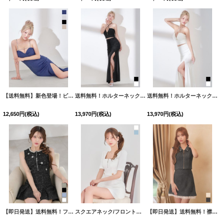
【送料無料】新色登場！ビジュー/キャミソール/ラメ生地/サイドスリット/ロングドレス/キャバドレス【XS-Lサイズ/4カラー】[OF03] 【YN】dzj【一部予約商品/9月上旬発送予定】
送料無料！ホルターネック/ラメ生地/クリンクル素材/フロントジップ/セットアップ/サイドスリット/ロングドレス/キャバドレス【XS-Mサイズ/2カラー】[OF03]【YN】dzcv
送料無料！ホルターネック/ラメ生地/クリンクル素材/フロントジップ/セットアップ/サイドスリット/ロングドレス/キャバドレス【XS-Mサイズ/2カラー】[OF03]【YN】dzcv
12,650
円
(税込)
13,970
円
(税込)
13,970
円
(税込)
【即日発送】送料無料！フロントジップ/ノースリーブ/フラワースパンコール/ビジュー/ツイード/プリーツ/Aライン/ミニドレス/キャバドレス【XS-XLサイズ/4カラー】[OF01] 【SB】dzwvBF
スクエアネック/フロントジップ/Aライン/ワッフル/パフスリーブ/ミニドレス/キャバドレス【XS-XLサイズ/2カラー】[OF01] 【SB】dzcu
【即日発送】送料無料！襟付き/フロントジップ/ビジュー/レース/セットアップ/2ピース/ノースリーブ/Aライン/ミニドレス/キャバドレス【XS-Lサイズ/2カラー】[OF01]【SB】dzjvSK