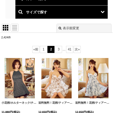
サイズで探す
表示順変更
閉じる
2,424
件
表示数
:
«
前
1
2
3
...
41
次
»
並び順
:
絞り込む
小花柄/ホルターネック/チュール/背中見せ/フレアスカート/ミニドレス/キャバドレス【XS-Mサイズ/2カラー】[OF01]【SB】dzjgBF
送料無料！花柄/ティアード/フリル/キャミソール/シフォン/ミニドレス/キャバドレス【XS-Mサイズ/2カラー】[OF01]【SB】dzjvBF【予約商品/8月下旬発送予定】
送料無料！花柄/ティアード/フリル/キャミソール/シフォン/ミニドレス/キャバドレス【XS-Mサイズ/2カラー】[OF01]【SB】dzjvBF【予約商品/8月下旬発送予定】
11,880
円
(税込)
12,650
円
(税込)
12,650
円
(税込)