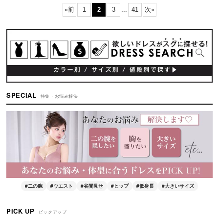
9,900
円
(税込)
12,980
円
(税込)
15,950
円
(税込)
希望小売価格
:
10,890
円
«
前
1
2
3
...
41
次
»
SPECIAL
特集・お悩み解決
#二の腕
#ウエスト
#谷間見せ
#ヒップ
#低身長
#大きいサイズ