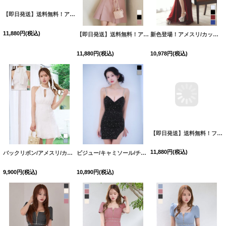
【即日発送】送料無料！アメスリ/ノースリーブ/ビジュー/シフォン/フリル/スーツ生地/プリーツスカート/Aライン/ミニドレス/キャバドレス【XS-Lサイズ/3カラー】[OF03]【YN】dzwuBF
【即日発送】送料無料！アメスリ/ノースリーブ/ビジュー/シフォン/フリル/スーツ生地/プリーツスカート/Aライン/ミニドレス/キャバドレス【XS-Lサイズ/3カラー】[OF03]【YN】dzwuBF
新色登場！アメスリ/カットアウト/ウエストビジュー/ラメ/ストレッチ/タイト/スリット/ロングドレス/キャバドレス【S-Lサイズ/4カラー】[OF03] 【IM】
11,880
円
(税込)
11,880
円
(税込)
10,978
円
(税込)
バックリボン/アメスリ/カットアウト/フレア/Aライン/花柄/シフォン/ミニドレス/キャバドレス【XS-Mサイズ/2カラー】[OF03]【IM】BF
ビジュー/キャミソール/チュール/谷間見せ/タイト/ミニドレス/キャバドレス【XS-Mサイズ/2カラー】[OF03]【YN】dzwsCAS
【即日発送】送料無料！フロントジップ/ノースリーブ/フラワースパンコール/ビジュー/ツイード/プリーツ/Aライン/ミニドレス/キャバドレス【XS-XLサイズ/4カラー】[OF01] 【SB】dzwvBF
9,900
円
(税込)
10,890
円
(税込)
11,880
円
(税込)