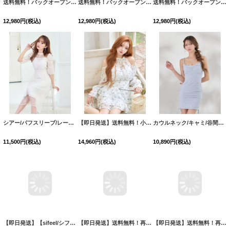
送料無料！バックオープン/ラメ/ビジュー/ホルターネック/ストレッチ/タイト/スリット/ロングドレス/キャバドレス【S-Lサイズ/5カラー】[OF03]【YN】dzqu
送料無料！バックオープン/ラメ/ビジュー/ホルターネック/ストレッチ/タイト/スリット/ロングドレス/キャバドレス【S-Lサイズ/5カラー】[OF03]【YN】dzqu
送料無料！バックオープン/ラメ/ビジュー/ホルターネック/ストレッチ/タイト/スリット/ロングドレス/キャバドレス【S-Lサイズ/5カラー】[OF03]【YN】dzqu
12,980
円
(税込)
12,980
円
(税込)
12,980
円
(税込)
シアー/パフスリーブ/レース/パール/フレアー/七分袖/ワンピースドレス/キャバドレス【S-Lサイズ/1カラー】[HC02]
【即日発送】送料無料！小花柄/アメスリ/オープンショルダー/シアー/シフォン生地/ロングスリーブ/ティアード/フレアスカート/ミニドレス/キャバドレス【XS-Mサイズ/1カラー】[OF03]【YN】dzwsIA
カウルネック/キャミ/谷間見せ/ギャザー/シャーリング/タイト/ビジュー/ミニドレス/キャバドレス【XS-Lサイズ/1カラー】[OF03-U] dzj
11,500
円
(税込)
14,960
円
(税込)
10,890
円
(税込)