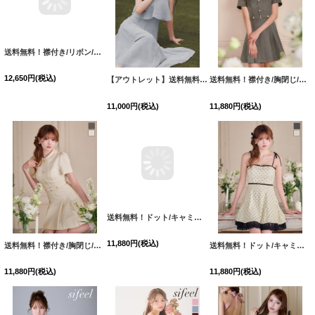
送料無料！襟付き/リボン/ノースリーブ/胸閉じ/スーツ生地/無地/Aライン/ミニドレス/キャバドレス【S-Mサイズ/2カラー】[OF03]【YN】dzwuIA【一部予約商品/8月下旬発送予定】
【アウトレット】送料無料!【sifeel/シフィール】キャミソール/アメスリ/ビジュー/フリル/シフォン/ロングドレス/キャバドレス【Sサイズ/2カラー】[OF08] 【SB】dzwuLD
送料無料！襟付き/胸閉じ/ボタン/半袖/プリーツスカート/ミニドレス/キャバドレス【XS-Lサイズ/2カラー】[OF01]【SB】IA
12,650
円
(税込)
11,000
円
(税込)
11,880
円
(税込)
送料無料！襟付き/胸閉じ/ボタン/半袖/プリーツスカート/ミニドレス/キャバドレス【XS-Lサイズ/2カラー】[OF01]【SB】IA
送料無料！ドット/キャミソール/リボン/刺繍レース/フレアスカート/ミニドレス/キャバドレス【S-Mサイズ/2カラー】[OF03]【YN】dzwulA
送料無料！ドット/キャミソール/リボン/刺繍レース/フレアスカート/ミニドレス/キャバドレス【S-Mサイズ/2カラー】[OF03]【YN】dzwulA
11,880
円
(税込)
11,880
円
(税込)
11,880
円
(税込)