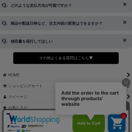
ログイン情報をお忘れの方はコチラ＞＞
どのような支払方法が可能ですか？
◆即日発送を行なっている関係上、午後以降のご連絡やキャンセル
はご対応できない場合がございます。
ご希望の場合は、お早めにご連絡を頂けますようお願い致します。
商品や配送日時など、注文内容の変更はできますか？
※発送後、発送準備が完了しお手続きが間に合わない場合は変更、
◆代金引換・クレジットカード・携帯キャリア決済・おねだり決
キャンセルをお断りさせて頂くことはがありますのであらかじめご
済・AmazonPayなどがございます。
了承ください。
領収書を発行してほしい
◆商品発送前の変更は承っております。
すでに発送手配済みで、変更処理が間に合わない場合はご容赦くだ
さい。
その他よくある質問はこちら▼
◆領収書はご希望頂いた場合のみ発行しております。
【これからご注文する場合】
HOME
STEP2「お届け先・お支払い」ページにて備考欄に下記の記載をお
願いします。
ショッピングカート
①領収書希望
②宛名（空欄は上様は不可）
マイページ
③但し書き（空欄やお品代は不可）
＞詳細は画像をタップ＜
お気に入り
【すでにご注文が完了している場合】
特定商取引法表示
①お電話・メール・LINEにて領収書希望の連絡をお願い致します
②後日、郵送にて領収書を送らせて頂きます。
ご利用案内