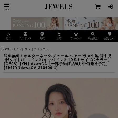
menu
ミニドレス
ランキング
お気に入り
新作
浴衣
水着
商品検索
HOME
>
ミニドレス
>
ミニドレス
>
送料無料！ホルターネック/チュール/シアー/ラメ生地/背
送料無料！ホルターネック/チュール/シアー/ラメ生地/背中見
せ/タイト/ミニドレス/キャバドレス【XS-Lサイズ/2カラー】
[OF03]【YN】dzwsCA【一部予約商品/9月中旬発送予定】
[
5957YNdzwsCA-260606-1
]