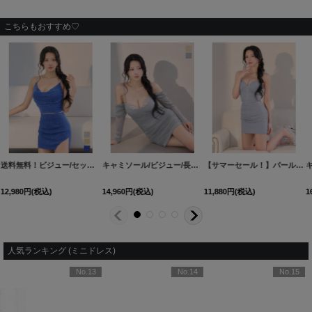
こちらもおすすめ♡
送料無料！ビジュー/セットアップ/ラメ生地/ストレッチ/チェーン/キャミソール/サイドシアー/ミニドレス/キャバドレス【XS-Mサイズ/3カラー】[OF03]【YN】dzwsCA
キャミソール/ビジュー/長袖/ラメ/ストレッチ/ミニドレス/キャバドレス【XS-Mサイズ/2カラー】[OF03]
【サマーセール！】パール/ビジュー/キャミソール/タイト/ストレッチ/無地/セットアップ/ミニドレス/キャバドレス【XS-Mサイズ/1カラー】[OF03] 【YN】dzw
12,980
円
(税込)
14,960
円
(税込)
11,880
円
(税込)
人気ランキング (ミニドレス)
No.13
No.14
No.15