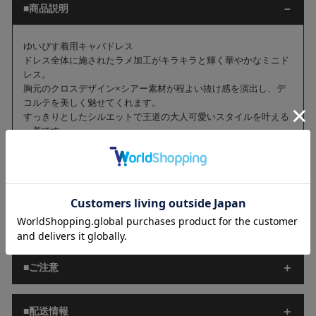
■商品説明
ゆいぴす着用キャバドレス
ドレス全体に施されたラメ加工がキラキラと輝く華やかなミニド
レス。
胸元のクロスデザイン×シアー素材が程よい抜け感を演出し、デ
コルテを美しく魅せてくれます。
すっきりとしたシルエットで王道の大人可愛いスタイルを叶える
一着です。
■商品詳細
■サイズ[cm]
■ご注意
■配送情報