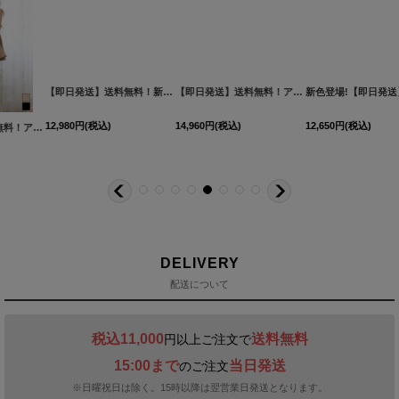
【即日発送】送料無料！新色登場！ビジューキャミソールミニドレス/キャバドレス 【XS-Mサイズ / 10カラー】[OF03-X] 【YN】dzw
【即日発送】送料無料！アメスリ/ビジュー/シアー/シフォン/チュール/ティアード/フレア/ミニドレス/キャバドレス【XS-Mサイズ/2カラー】[OF03]【YN】dzwuBF
新色登場!【即日発送】送料無料!バックレースアップ/リボン/キャミソール/フレア/ミニドレス/キャバドレス【XS-Sサイズ/3カラー】[OF03]【YN】dzjvBF【一部予約商品/9月上旬発送予定】
12,980
円
(税込)
14,960
円
(税込)
12,650
円
(税込)
2YNdzwuAGO-260706-1
XS-Mサイズ/2カラー】[OF01]【SB】IA
[
3740SBdzmvSK-260721-1
]
]
[
3761SBdzquAGO-260706-2
]
DELIVERY
配送について
税込11,000
送料無料
円以上ご注文で
15:00まで
当日発送
のご注文
※日曜祝日は除く。15時以降は翌営業日発送となります。