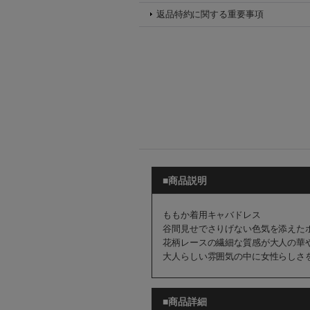
返品特約に関する重要事項
■商品説明
ももか着用キャバドレス
谷間見せでさりげない色気を添えた
花柄レースの繊細な質感が大人の華
大人らしい雰囲気の中に女性らしさ
■商品詳細