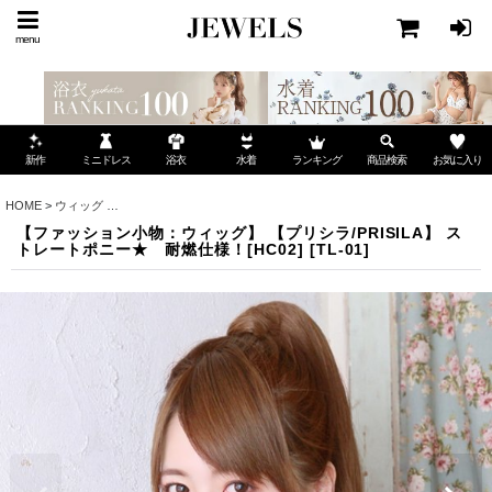
menu
ミニドレス
ランキング
お気に入り
新作
浴衣
水着
商品検索
HOME
>
ウィッグ
>
【ファッション小物：ウィッグ】 【プリシラ/PRISILA】 ストレートポ
【ファッション小物：ウィッグ】 【プリシラ/PRISILA】 ス
トレートポニー★ 耐燃仕様！[HC02]
[
TL-01
]