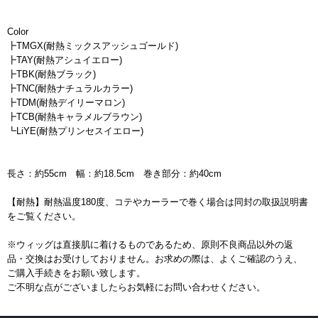
Color
┣TMGX(耐熱ミックスアッシュゴールド)
┣TAY(耐熱アシュイエロー)
┣TBK(耐熱ブラック)
┣TNC(耐熱ナチュラルカラー)
┣TDM(耐熱デイリーマロン)
┣TCB(耐熱キャラメルブラウン)
┗LiYE(耐熱プリンセスイエロー)
長さ：約55cm 幅：約18.5cm 巻き部分：約40cm
【耐熱】耐熱温度180度、コテやカーラーで巻く場合は同封の取扱説明書
をご覧ください。
※ウィッグは直接肌に着けるものであるため、原則不良商品以外の返
品・交換はお受けしておりません。お求めの際は、よくご確認のうえ、
ご購入手続きをお願い致します。
ご不明な点がございましたらお気軽にお問い合わせください。