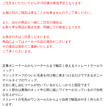
ご注文をいただいてから3〜5日後の発送予定となります。
お届け日のご指定は承ることが出来ませんのでご了承ください。
また、ほかの商品と一緒にご注文の場合は、
お取り寄せ商品が届き次第、同梱しての発送となります。
お急ぎの方はご注意くださいませ。
商品によってはメーカー欠品の場合がございます。
その場合は改めてご連絡いたします。
ご了承くださいませ。
定番ポニーテールからツーテールまで幅広く使えるストレートテールウ
ィッグ！
マジックテープのついた毛束を付け根に巻きつけるだけでできるポニー
テールタイプのウィッグ。
土台に差し込むコームが付いているからしっかりと固定できて
ネット部分は裏側のネット中心部に縦にワイヤーが入っているので自然
な仕上がりに♪
ストレートの毛先がワンカールだからより自然で馴染みやすく作られて
います。