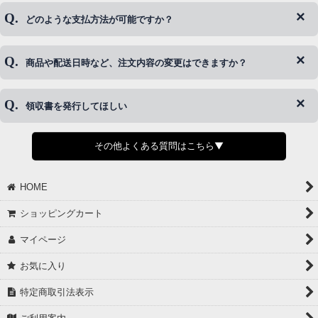
ログイン情報をお忘れの方はコチラ＞＞
どのような支払方法が可能ですか？
◆即日発送を行なっている関係上、午後以降のご連絡やキャンセル
はご対応できない場合がございます。
ご希望の場合は、お早めにご連絡を頂けますようお願い致します。
商品や配送日時など、注文内容の変更はできますか？
※発送後、発送準備が完了しお手続きが間に合わない場合は変更、
◆代金引換・クレジットカード・携帯キャリア決済・おねだり決
キャンセルをお断りさせて頂くことはがありますのであらかじめご
済・AmazonPayなどがございます。
了承ください。
領収書を発行してほしい
◆商品発送前の変更は承っております。
すでに発送手配済みで、変更処理が間に合わない場合はご容赦くだ
さい。
その他よくある質問はこちら▼
◆領収書はご希望頂いた場合のみ発行しております。
【これからご注文する場合】
HOME
STEP2「お届け先・お支払い」ページにて備考欄に下記の記載をお
願いします。
ショッピングカート
①領収書希望
②宛名（空欄は上様は不可）
マイページ
③但し書き（空欄やお品代は不可）
＞詳細は画像をタップ＜
お気に入り
【すでにご注文が完了している場合】
特定商取引法表示
①お電話・メール・LINEにて領収書希望の連絡をお願い致します
②後日、郵送にて領収書を送らせて頂きます。