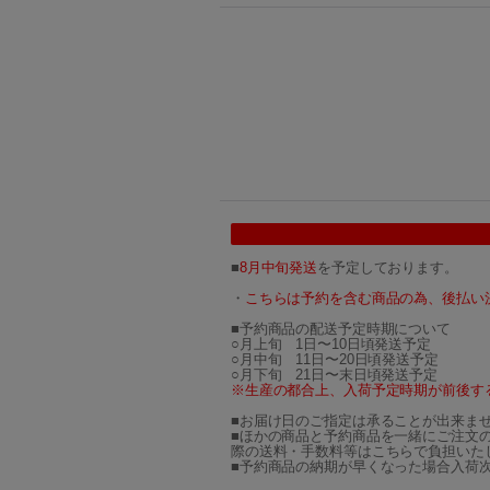
■
8月中旬発送
を予定しております。
・
こちらは予約を含む商品の為、後払い
■予約商品の配送予定時期について
○月上旬 1日〜10日頃発送予定
○月中旬 11日〜20日頃発送予定
○月下旬 21日〜末日頃発送予定
※生産の都合上、入荷予定時期が前後す
■お届け日のご指定は承ることが出来ま
■ほかの商品と予約商品を一緒にご注文
際の送料・手数料等はこちらで負担いた
■予約商品の納期が早くなった場合入荷