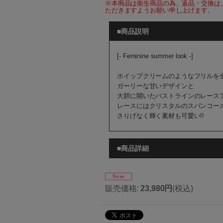
※本商品は衛生商品の為、返品・交換は
ただきますようお願い申し上げます。
■商品説明
[‐ Feminine summer look -]
ホイップクリームのようなフリルを
ガーリーな甘いデザインと
大胆に開いたバストラインのレース
レースにはクリスタルのスパンコー
さりげなく輝く素材も可愛い!!
■商品詳細
販売価格
:
23,980円
(税込)