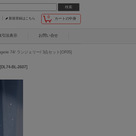
0
新規登録はこちら
カートの中身
取引法表示
お問い合せ
erie 74/ ランジェリー/ 3点セット[OF05]
[
DL74-BL-2607
]