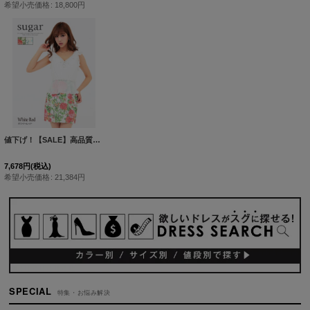
希望小売価格
:
18,800
円
値下げ！【SALE】高品質☆高級ライン☆エレガントなフラワープリントが華やかなミニワンピースキャバドレス/ミニドレス[HC02]【B】
7,678
円
(税込)
希望小売価格
:
21,384
円
SPECIAL
特集・お悩み解決