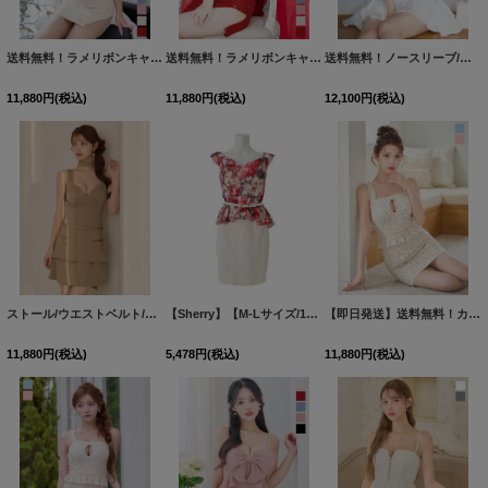
送料無料！ラメリボンキャミソールドレス/ノースリーブ/ビジュー/谷間見せ/背中見せ/ミニドレス/キャバドレス【XS-XLサイズ/5カラー】[OF03]【一部予約商品/9月上旬発送予定】
送料無料！ラメリボンキャミソールドレス/ノースリーブ/ビジュー/谷間見せ/背中見せ/ミニドレス/キャバドレス【XS-XLサイズ/5カラー】[OF03]【一部予約商品/9月上旬発送予定】
送料無料！ノースリーブ/ジップアップ/セットアップ/フレアミニドレス/キャバドレス【S-Mサイズ/2カラー】[OF04]【SB】dzquSK
11,880
円
(税込)
11,880
円
(税込)
12,100
円
(税込)
ストール/ウエストベルト/ラメ/2段フリル/谷間見せ/無地/ミニドレス/キャバドレス【XS-Mサイズ/1カラー】[OF03] 【YN】dzwvAG
【Sherry】【M-Lサイズ/1カラー】華やかなフラワープリントセットアップミニドレス[HC02]
【即日発送】送料無料！カットアウト/キャミソール/小花柄/フリル/リボン/ペプラム/タイト/ミニドレス/キャバドレス【XS-Mサイズ/2カラー】[OF03]【YN】dzwuSK
11,880
円
(税込)
5,478
円
(税込)
11,880
円
(税込)