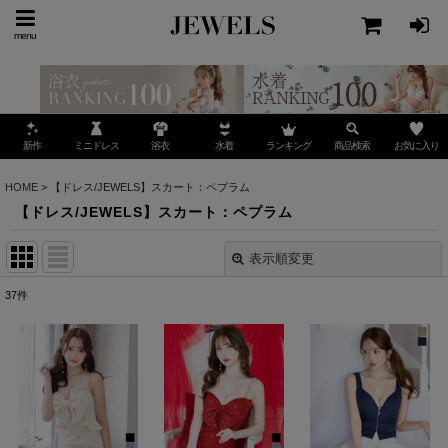
menu
ミニドレス
ランキング
お気に入り
新作
浴衣
水着
商品検索
HOME
>
【ドレス/JEWELS】スカート：ペプラム
【ドレス/JEWELS】スカート：ペプラム
表示順変更
閉じる
37
件
表示数
:
並び順
:
絞り込む