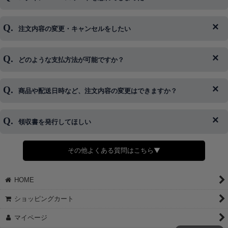
注文内容の変更・キャンセルをしたい
◆下記ページより、ログインIDの変更が可能です。
ログイン情報をお忘れの方はコチラ＞＞
どのような支払方法が可能ですか？
◆即日発送を行なっている関係上、午後以降のご連絡やキャンセル
はご対応できない場合がございます。
ご希望の場合は、お早めにご連絡を頂けますようお願い致します。
商品や配送日時など、注文内容の変更はできますか？
※発送後、発送準備が完了しお手続きが間に合わない場合は変更、
◆代金引換・クレジットカード・携帯キャリア決済・おねだり決
キャンセルをお断りさせて頂くことはがありますのであらかじめご
済・AmazonPayなどがございます。
了承ください。
領収書を発行してほしい
◆商品発送前の変更は承っております。
すでに発送手配済みで、変更処理が間に合わない場合はご容赦くだ
さい。
その他よくある質問はこちら▼
◆領収書はご希望頂いた場合のみ発行しております。
【これからご注文する場合】
HOME
STEP2「お届け先・お支払い」ページにて備考欄に下記の記載をお
願いします。
ショッピングカート
①領収書希望
②宛名（空欄は上様は不可）
マイページ
③但し書き（空欄やお品代は不可）