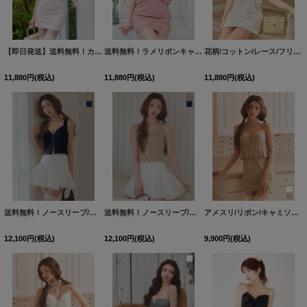
【即日発送】送料無料！カットアウト/キャミソール/小花柄/フリル/リボン/ペプラム/タイト/ミニドレス/キャバドレス【XS-Mサイズ/2カラー】[OF03]【YN】dzwuSK
送料無料！ラメリボンキャミソールドレス/ノースリーブ/ビジュー/谷間見せ/背中見せ/ミニドレス/キャバドレス【XS-XLサイズ/5カラー】[OF03]【一部予約商品/9月上旬発送予定】
花柄/コットン/レース/フリル/フロントジップ/キャミソール/ペプラム/Aライン/ミニドレス/キャバドレス【S-Mサイズ/2カラー】[OF03] 【YN】dzwvBF
11,880
円
(税込)
11,880
円
(税込)
11,880
円
(税込)
送料無料！ノースリーブ/ジップアップ/セットアップ/フレアミニドレス/キャバドレス【S-Mサイズ/2カラー】[OF04]【SB】dzquSK
送料無料！ノースリーブ/ジップアップ/セットアップ/フレアミニドレス/キャバドレス【S-Mサイズ/2カラー】[OF04]【SB】dzquSK
アメスリ/リボン/キャミソール/タイト/無地/スーツ生地/ペプラム/プリーツ/ミニドレス/キャバドレス【S-Mサイズ/2カラー】[OF03] 【YN】dzmvAG
12,100
円
(税込)
12,100
円
(税込)
9,900
円
(税込)