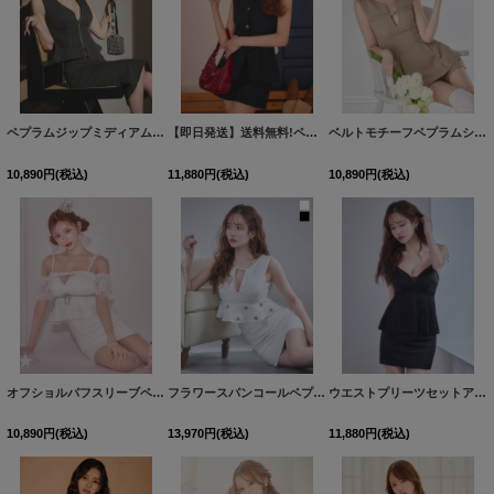
ペプラムジップミディアムタイトセットアップドレス/キャバドレス【S-Lサイズ/2カラー】[OF03]【IM】dzqozFV
【即日発送】送料無料!ペプラムトップス&パンツセットアップ/キャバドレス【XS-Lサイズ/1カラー】[OF01]【SB】dzwvAG
ベルトモチーフペプラムショートパンツセットアップ/キャバドレス【XS-Mサイズ/1カラー】[OF01]【SB】dzwAG
10,890
円
(税込)
11,880
円
(税込)
10,890
円
(税込)
オフショルパフスリーブペプラムミニドレス/キャバドレス【XS-Lサイズ/1カラー】[OF03]【YN】dzwBF
フラワースパンコールペプラムセットアップタイトミニドレス/キャバドレス【XS-Lサイズ/2カラー】[OF03] 【YN】dzw
ウエストプリーツセットアップミニドレス/キャバドレス【XS-Mサイズ/1カラー】[OF03]【YN】dzmvCA
10,890
円
(税込)
13,970
円
(税込)
11,880
円
(税込)