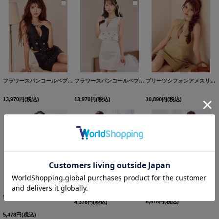
フラワースパンコールペプラムセットアップタイトミニドレス/キャバドレス【XS-Lサイズ/2カラー】[OF03] 【YN】dzw
フラワースパンコールペプラムセットアップタイトミニドレス/キャバドレス【XS-Lサイズ/2カラー】[OF03] 【YN】dzw
プリーツシフォンアメスリタイトミニドレス/キャバドレス【XS-Mサイズ/1カラー】[OF03] 【YN】dzwvAG
13,970
円
(税込)
13,970
円
(税込)
10,890
円
(税込)
【Sherry】【S-Lサイズ/1カラー】フリルペプラムリーフプリントミニドレス[HC02]
【Sherry】【S-XLサイズ/2カラー】ドレープオフショルダーフラワープリントミニドレス[HC02]
値下げ！ジャガードレース＆ローズプリントペプラムミニキャバドレス/ミニドレス [HC02]【OG】
6,578
円
(税込)
4,378
円
(税込)
5,478
円
(税込)