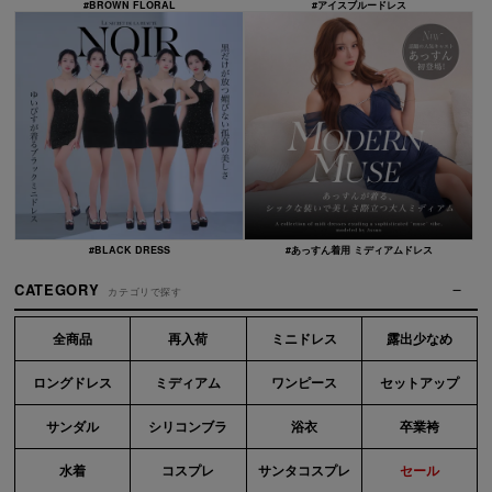
#BROWN FLORAL
#アイスブルードレス
#BLACK DRESS
#あっすん着用 ミディアムドレス
CATEGORY
カテゴリで探す
全商品
再入荷
ミニドレス
露出少なめ
ロングドレス
ミディアム
ワンピース
セットアップ
サンダル
シリコンブラ
浴衣
卒業袴
水着
コスプレ
サンタコスプレ
セール