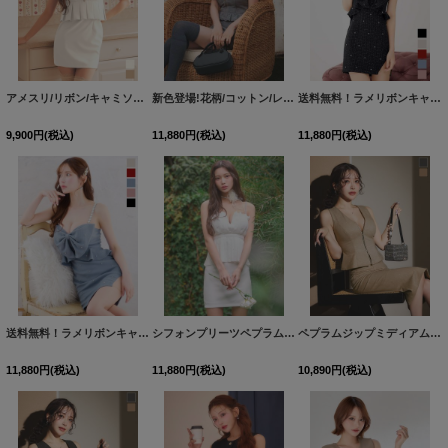
アメスリ/リボン/キャミソール/タイト/無地/スーツ生地/ペプラム/プリーツ/ミニドレス/キャバドレス【S-Mサイズ/2カラー】[OF03] 【YN】dzmvAG
新色登場!花柄/コットン/レース/フリル/フロントジップ/キャミソール/ペプラム/Aライン/ミニドレス/キャバドレス【S-Mサイズ/2カラー】[OF03] 【YN】dzwvBF
送料無料！ラメリボンキャミソールドレス/ノースリーブ/ビジュー/谷間見せ/背中見せ/ミニドレス/キャバドレス【XS-XLサイズ/5カラー】[OF03]【一部予約商品/9月上旬発送予定】
9,900
円
(税込)
11,880
円
(税込)
11,880
円
(税込)
送料無料！ラメリボンキャミソールドレス/ノースリーブ/ビジュー/谷間見せ/背中見せ/ミニドレス/キャバドレス【XS-XLサイズ/5カラー】[OF03]【一部予約商品/9月上旬発送予定】
シフォンプリーツペプラムタイトセットアップドレス/キャバドレス【XS-Mサイズ/1カラー】[OF03]【YN】dzwvBF
ペプラムジップミディアムタイトセットアップドレス/キャバドレス【S-Lサイズ/2カラー】[OF03]【IM】dzqozFV
11,880
円
(税込)
11,880
円
(税込)
10,890
円
(税込)