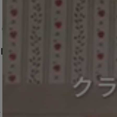
【即日発送】送料無料!キャミソール/ノースリーブ/Vカット/ベルト/ドッキング/レイヤード/プリーツスカート/ミニドレス/キャバドレス【XS-Mサイズ/1カラー】[OF01] 【SB】AG
キャミソール/Ｖネック/ボタン/フロントジップ/タイトスカート/ミニドレス/キャバドレス【XS-Lサイズ/1カラー】[OF03] 【YN】dzmvAG
新色登場!【送料無料】レース/キャミソール/リボン/ノースリーブ/セットアップ/ミニドレス/キャバドレス【S-Mサイズ/2カラー】[OF03] 【YN】dzwuBF
11,000
円
(税込)
9,900
円
(税込)
12,980
円
(税込)
人気ランキング (ミニドレス)
No.13
No.14
No.15
2YNdzwuAGO-260706-1
XS-Mサイズ/2カラー】[OF01]【SB】IA
[
3740SBdzmvSK-260721-1
]
【即日発送】送料無料！新色登場！ビジューキャミソールミニドレス/キャバドレス 【XS-Mサイズ / 10カラー】[OF03-X] 【YN】dzw
]
[
3761SBdzquAGO-260706-2
【即日発送】送料無料！アメスリ/ビジュー/シアー/シフォン/チュール/ティアード/フレア/ミニドレス/キャバドレス【XS-Mサイズ/2カラー】[OF03]【YN】dzwuBF
]
新色登場!【即日発送】送料無料!バックレースアップ/リボン/キャミソール/フレア/ミニドレス/キャバドレス【XS-Sサイズ/3カラー】[OF03]【YN】dzjvBF【一部予約商品/9月上旬発送予定】