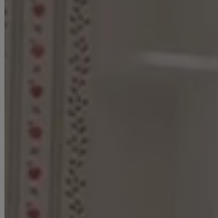
▼商品の特性上、生地の取り位置により柄の出方・ニュアンスなど多少
の個体差が生じ、画像と表情が異なることがございます。また柄が縫い
合わせ部分で必ずしも合っていないことがございます。
▼長時間濡れたままで重ねて置いたり、摩擦（特に湿った状態での摩
擦）や、汗や雨などでぬれた時は他の衣料等に移染する場合がございま
すのでお気を付け下さいませ。
ご使用方法やご使用環境によって色移りをする可能性がございます。そ
の際の責任は負いかねますのでご了承くださいませ。
▼配色デザインの商品は、色落ち・色移りしやすいため、 洗濯の際はク
リーニング店とご相談の上、目立たない部分で試してから行ってくださ
い。 汚れた部分は部分洗いをしていただくことをおすすめいたします。
▼アクセサリー別途
◆採寸・size表記について