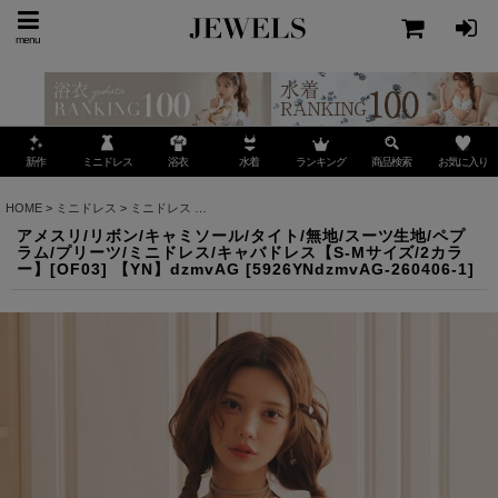
menu
ミニドレス
ランキング
お気に入り
新作
浴衣
水着
商品検索
HOME
>
ミニドレス
>
ミニドレス
>
アメスリ/リボン/キャミソール/タイト/無地/スーツ生地/
アメスリ/リボン/キャミソール/タイト/無地/スーツ生地/ペプ
ラム/プリーツ/ミニドレス/キャバドレス【S-Mサイズ/2カラ
ー】[OF03] 【YN】dzmvAG
[
5926YNdzmvAG-260406-1
]