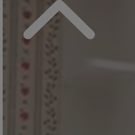
すっきりとしたタイトスカートとの組み合わせで、スタイルアップが叶
う今っぽい一着に仕上げました。
アメスリネックにあしらった首元のリボンがアクセントになり、コーデ
の主役になるデザイン。
トレンド感のあるディテールを詰め込んだ、若者向けの今っぽミニドレ
スです。
■カラー
ベージュ(肌色)
ホワイト(白色)
■モデル
るりぴ
身長：165cm
着用サイズ：Sサイズ
着用ヒール：約14cm
■ご注意
▼サイズは全て平置きの採寸となっておりますが、若干の誤差が生じる
場合がございます。
▼サイズ違いによる交換は可能ですが、手数料はお客様のご負担となり
ます。サイズ違い・イメージ違いによる返品は承ることができません。