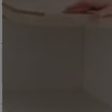
12,980
円
(税込)
14,960
円
(税込)
12,650
円
(税込)
DELIVERY
配送について
税込11,000
送料無料
円以上ご注文で
15:00まで
当日発送
のご注文
※日曜祝日は除く。15時以降は翌営業日発送となります。
＞ 地域別の配達日数目安・詳細はこちら
MENU / GUIDE
メニュー・お買い物ガイド