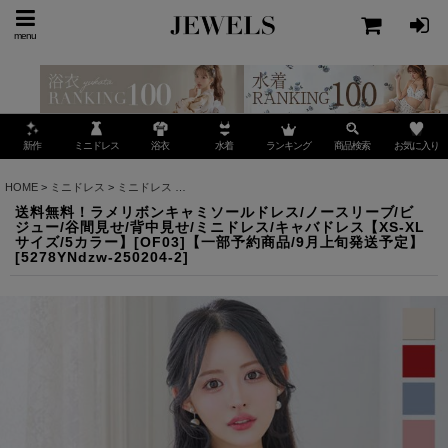
menu
ミニドレス
ランキング
お気に入り
新作
浴衣
水着
商品検索
HOME
>
ミニドレス
>
ミニドレス
>
送料無料！ラメリボンキャミソールドレス/ノースリーブ/
送料無料！ラメリボンキャミソールドレス/ノースリーブ/ビ
ジュー/谷間見せ/背中見せ/ミニドレス/キャバドレス【XS-XL
サイズ/5カラー】[OF03]【一部予約商品/9月上旬発送予定】
[
5278YNdzw-250204-2
]