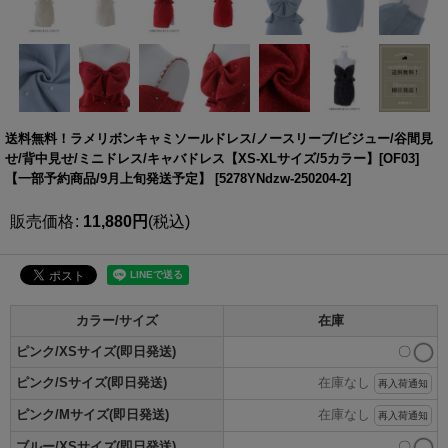
送料無料！ラメリボンキャミソールドレス/ノースリーブ/ビジュー/谷間見
せ/背中見せ/ミニドレス/キャバドレス【XS-XLサイズ/5カラー】[OF03]
【一部予約商品/9月上旬発送予定】
[
5278YNdzw-250204-2
]
販売価格
:
11,880
円
(税込)
カラー/サイズ
在庫
ピンク/XSサイズ(即日発送)
〇
ピンク/Sサイズ(即日発送)
在庫なし
再入荷通知
ピンク/Mサイズ(即日発送)
在庫なし
再入荷通知
ブルー/XSサイズ(即日発送)
〇