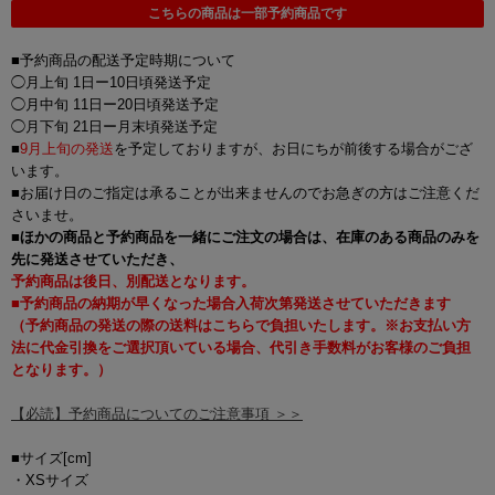
こちらの商品は一部予約商品です
■予約商品の配送予定時期について
◯月上旬 1日ー10日頃発送予定
◯月中旬 11日ー20日頃発送予定
◯月下旬 21日ー月末頃発送予定
■
9月上旬の発送
を予定しておりますが、お日にちが前後する場合がござ
います。
■お届け日のご指定は承ることが出来ませんのでお急ぎの方はご注意くだ
さいませ。
■
ほかの商品と予約商品を一緒にご注文の場合は、在庫のある商品のみを
先に発送させていただき、
予約商品は後日、別配送となります。
■予約商品の納期が早くなった場合入荷次第発送させていただきます
（予約商品の発送の際の送料はこちらで負担いたします。※お支払い方
法に代金引換をご選択頂いている場合、代引き手数料がお客様のご負担
となります。）
【必読】予約商品についてのご注意事項 ＞＞
■サイズ[cm]
・XSサイズ