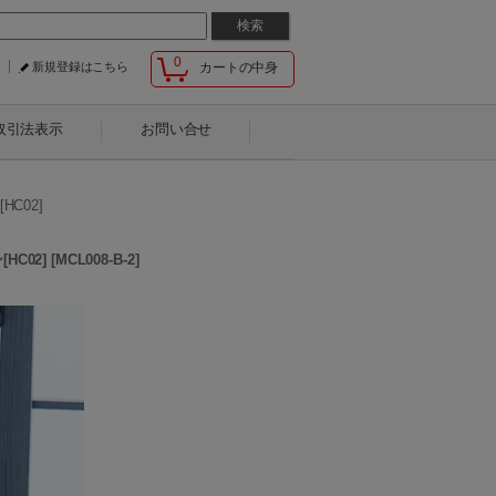
0
新規登録はこちら
カートの中身
取引法表示
お問い合せ
C02]
HC02]
[
MCL008-B-2
]