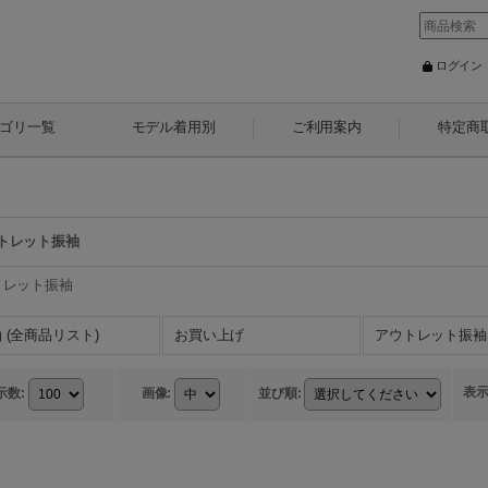
ログイン
ゴリ一覧
モデル着用別
ご利用案内
特定商
トレット振袖
トレット振袖
 (全商品リスト)
お買い上げ
アウトレット振袖
表
示数
:
画像
:
並び順
: