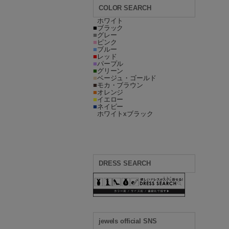
COLOR SEARCH
■
ホワイト
■
ブラック
■
グレー
■
ピンク
■
ブルー
■
レッド
■
パープル
■
グリーン
■
ベージュ・ゴールド
■
モカ・ブラウン
■
オレンジ
■
イエロー
■
ネイビー
■
ホワイトxブラック
DRESS SEARCH
jewels official SNS