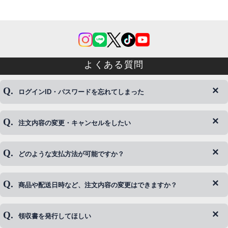
よくある質問
ログインID・パスワードを忘れてしまった
注文内容の変更・キャンセルをしたい
◆下記ページより、ログインIDの変更が可能です。
ログイン情報をお忘れの方はコチラ＞＞
どのような支払方法が可能ですか？
◆即日発送を行なっている関係上、午後以降のご連絡やキャンセル
はご対応できない場合がございます。
ご希望の場合は、お早めにご連絡を頂けますようお願い致します。
商品や配送日時など、注文内容の変更はできますか？
※発送後、発送準備が完了しお手続きが間に合わない場合は変更、
◆代金引換・クレジットカード・携帯キャリア決済・おねだり決
キャンセルをお断りさせて頂くことはがありますのであらかじめご
済・AmazonPayなどがございます。
了承ください。
領収書を発行してほしい
◆商品発送前の変更は承っております。