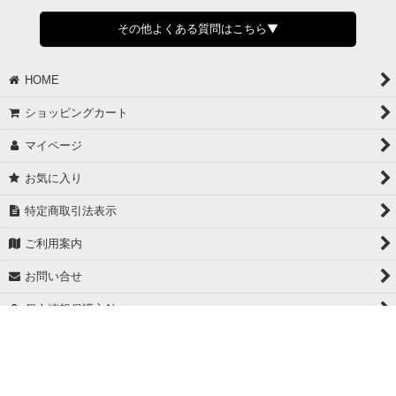
すでに発送手配済みで、変更処理が間に合わない場合はご容赦くだ
さい。
その他よくある質問はこちら▼
◆領収書はご希望頂いた場合のみ発行しております。
【これからご注文する場合】
HOME
STEP2「お届け先・お支払い」ページにて備考欄に下記の記載をお
願いします。
ショッピングカート
①領収書希望
②宛名（空欄は上様は不可）
マイページ
③但し書き（空欄やお品代は不可）
＞詳細は画像をタップ＜
お気に入り
【すでにご注文が完了している場合】
特定商取引法表示
①お電話・メール・LINEにて領収書希望の連絡をお願い致します
②後日、郵送にて領収書を送らせて頂きます。
ご利用案内
【マイページから発行する場合】
お問い合せ
①マイページから購入履歴→購入内容→領収書発行を選択。
②後日、郵送にて領収書を送らせて頂きます。
個人情報保護方針
PCサイト