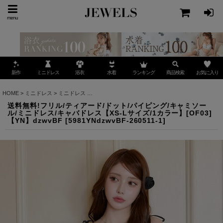
menu
ミニドレス
ランキング
お気に入り
新作
浴衣
水着
商品検索
HOME
>
ミニドレス
>
ミニドレス
>
送料無料!フリル/ティアード/ドット/パイピング/キャミソ
送料無料!フリル/ティアード/ドット/パイピング/キャミソー
ル/ミニドレス/キャバドレス【XS-Lサイズ/1カラー】[OF03]
【YN】dzwvBF
[
5981YNdzwvBF-260511-1
]