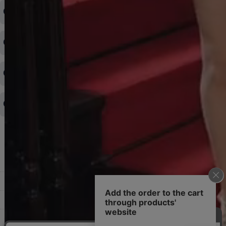
注文内容の変更・キャンセルをしたい
◆下記ページより、ログインIDの変更が可能です。
ログイン情報をお忘れの方はコチラ＞＞
どのような支払方法が可能ですか？
◆即日発送を行なっている関係上、午後以降のご連絡やキャンセル
はご対応できない場合がございます。
ご希望の場合は、お早めにご連絡を頂けますようお願い致します。
商品や配送日時など、注文内容の変更はできますか？
※発送後、発送準備が完了しお手続きが間に合わない場合は変更、
◆代金引換・クレジットカード・携帯キャリア決済・おねだり決
キャンセルをお断りさせて頂くことはがありますのであらかじめご
済・AmazonPayなどがございます。
了承ください。
領収書を発行してほしい
◆商品発送前の変更は承っております。
すでに発送手配済みで、変更処理が間に合わない場合はご容赦くだ
さい。
その他よくある質問はこちら▼
◆領収書はご希望頂いた場合のみ発行しております。
【これからご注文する場合】
HOME
STEP2「お届け先・お支払い」ページにて備考欄に下記の記載をお
願いします。
ショッピングカート
①領収書希望
②宛名（空欄は上様は不可）
マイページ
③但し書き（空欄やお品代は不可）
＞詳細は画像をタップ＜
お気に入り