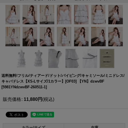
送料無料!フリル/ティアード/ドット/パイピング/キャミソール/ミニドレス/
キャバドレス【XS-Lサイズ/1カラー】[OF03] 【YN】dzwvBF
[
5981YNdzwvBF-260511-1
]
販売価格
:
11,880
円
(税込)
カラー/サイズ
在庫