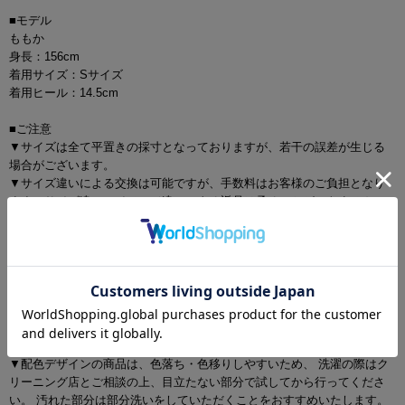
■モデル
ももか
身長：156cm
着用サイズ：Sサイズ
着用ヒール：14.5cm
■ご注意
▼サイズは全て平置きの採寸となっておりますが、若干の誤差が生じる
場合がございます。
▼サイズ違いによる交換は可能ですが、手数料はお客様のご負担となり
ます。サイズ違い・イメージ違いによる返品は承ることができません。
▼商品の特性上、生地の取り位置により柄の出方・ニュアンスなど多少
の個体差が生じ、画像と表情が異なることがございます。また柄が縫い
合わせ部分で必ずしも合っていないことがございます。
▼長時間濡れたままで重ねて置いたり、摩擦（特に湿った状態での摩
擦）や、汗や雨などでぬれた時は他の衣料等に移染する場合がございま
すのでお気を付け下さいませ。
ご使用方法やご使用環境によって色移りをする可能性がございます。そ
の際の責任は負いかねますのでご了承くださいませ。
▼配色デザインの商品は、色落ち・色移りしやすいため、 洗濯の際はク
リーニング店とご相談の上、目立たない部分で試してから行ってくださ
い。 汚れた部分は部分洗いをしていただくことをおすすめいたします。