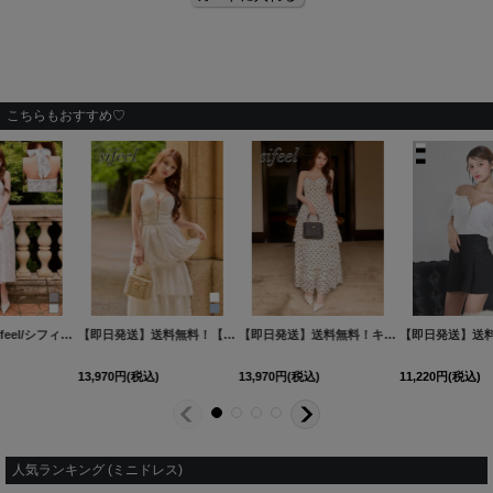
こちらもおすすめ♡
再入荷!【即日発送】送料無料!バックレースアップ/リボン/キャミソール/フレア/ミニドレス/キャバドレス【XS-Sサイズ/3カラー】[OF03]【YN】dzjvBF【一部予約商品/9月上旬発送予定】
送料無料！【sifeel/シフィール】ホルターネック/花柄/レース/谷間見せ/シアー/フレアスカート/ワンピースドレス/キャバドレス【S-Mサイズ/2カラー】[OF03]【YN】dzwv
【即日発送】送料無料！【sifeel/シフィール】花柄/刺繍/レース/フロントジップ/キャミソール/ティアード/フリル/ワンピースドレス/キャバドレス【S-Lサイズ/2カラー】[OF03]【IM】LD
12,650
円
(税込)
11,880
円
(税込)
13,970
円
(税込)
人気ランキング (ミニドレス)