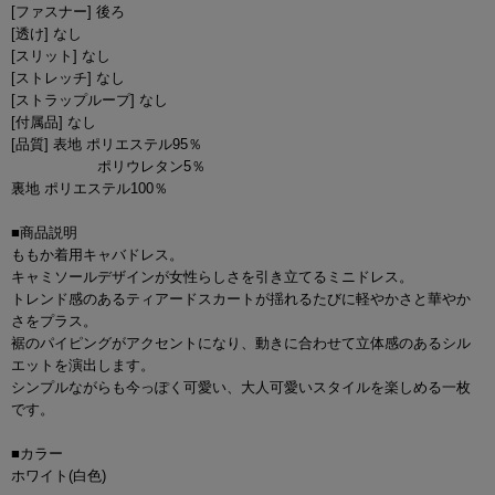
[ファスナー] 後ろ
[透け] なし
[スリット] なし
[ストレッチ] なし
[ストラップループ] なし
[付属品] なし
[品質] 表地 ポリエステル95％
ポリウレタン5％
裏地 ポリエステル100％
■商品説明
ももか着用キャバドレス。
キャミソールデザインが女性らしさを引き立てるミニドレス。
トレンド感のあるティアードスカートが揺れるたびに軽やかさと華やか
さをプラス。
裾のパイピングがアクセントになり、動きに合わせて立体感のあるシル
エットを演出します。
シンプルながらも今っぽく可愛い、大人可愛いスタイルを楽しめる一枚
です。
■カラー
ホワイト(白色)