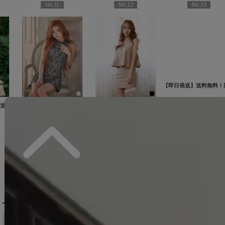
No.13
No.14
No.15
【即日発送】送料無料！新色登場！ビジューキャミソールミニドレス/キャバドレス 【XS-Mサイズ / 10カラー】[OF03-X] 【YN】dzw
【即日発送】送料無料！アメスリ/ビジュー/シアー/シフォン/チュール/ティアード/フレア/ミニドレス/キャバドレス【XS-Mサイズ/2カラー】[OF03]【YN】dzwuBF
新色登場!【即日発送】送料無料!バックレースアップ/リボン/キャミソール/フレア/ミニドレス/キャバドレス【XS-Sサイズ/3カラー】[OF03]【YN】dzjvBF【一部予約商品/9月上旬発送予定】
12,980
円
(税込)
14,960
円
(税込)
12,650
円
(税込)
2YNdzwuAGO-260706-1
XS-Mサイズ/2カラー】[OF01]【SB】IA
[
3740SBdzmvSK-260721-1
]
]
[
3761SBdzquAGO-260706-2
]
DELIVERY
配送について
税込11,000
送料無料