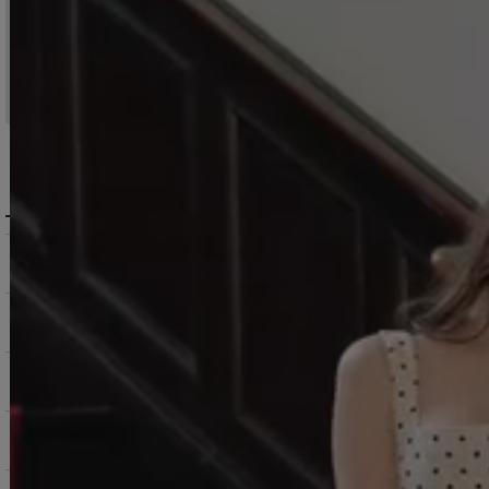
円以上ご注文で
15:00まで
当日発送
のご注文
※日曜祝日は除く。15時以降は翌営業日発送となります。
＞ 地域別の配達日数目安・詳細はこちら
MENU / GUIDE
メニュー・お買い物ガイド
商品を探す（カテゴリ・検索）
サービス・お知らせ
ご購入にあたっての注意点
お支払いについて