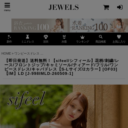
menu
ミニドレス
ランキング
お気に入り
新作
浴衣
水着
商品検索
HOME
>
ワンピースドレス
>
【即日発送】送料無料！【sifeel/シフィール】花柄/刺繍/レ
【即日発送】送料無料！【sifeel/シフィール】花柄/刺繍/レ
ース/フロントジップ/キャミソール/ティアード/フリル/ワン
ピースドレス/キャバドレス【S-Lサイズ/2カラー】[OF03]
【IM】LD
[
J-998IMLD-260509-1
]