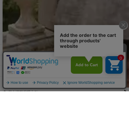
その他よくある質問はこちら▼
◆領収書はご希望頂いた場合のみ発行しております。
【これからご注文する場合】
HOME
STEP2「お届け先・お支払い」ページにて備考欄に下記の記載をお
願いします。
ショッピングカート
①領収書希望
②宛名（空欄は上様は不可）
マイページ
③但し書き（空欄やお品代は不可）
＞詳細は画像をタップ＜
お気に入り
【すでにご注文が完了している場合】
特定商取引法表示
①お電話・メール・LINEにて領収書希望の連絡をお願い致します
②後日、郵送にて領収書を送らせて頂きます。
ご利用案内
【マイページから発行する場合】
お問い合せ
①マイページから購入履歴→購入内容→領収書発行を選択。
②後日、郵送にて領収書を送らせて頂きます。
個人情報保護方針
PCサイト
Copyright(C)2026 jewels Corporation.All Rights Reserved.