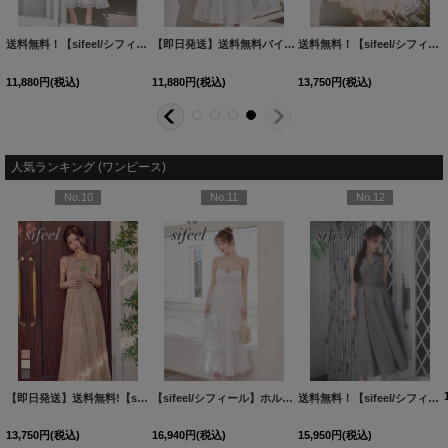
【即日発送】送料無料!【sifeel/シフィール】オフショル/ギャザー/フリル/キャミソール/シアー/フレアスカート/ミディアムドレス/キャバドレス【S-Mサイズ/2カラー】[OF01]【SB】dzmvLD
【即日発送】送料無料!【sifeel/シフィール】アシンメトリー/オフショル/ワンショルダー/フリル/フレアスカート/ミディアムドレス/キャバドレス【S-Lサイズ/1カラー】[OF01]【SB】dzwuLD
送料無料！【sifeel/シフィール】ホルターネック/花柄/レース/谷間見せ/シアー/フレアスカート/ワンピースドレス/キャバドレス【S-Mサイズ/2カラー】[OF03]【YN】dzwv
11,880
円
(税込)
11,880
円
(税込)
11,880
円
(税込)
人気ランキング (ワンピース)
No.13
No.14
No.15
【即日発送】送料無料バイカラーシアーミディアムワンピース/キャバドレス【S-Lサイズ/2カラー】[OF01]【SB】dzwuLD
送料無料！【sifeel/シフィール】ドット/シアー/ビジュー/ノースリーブ/アメスリ/ティアード/フレア/ワンピース/ロングドレス/キャバドレス【XS-Lサイズ/1カラー】[OF01]【SB】dzwLD【一部予約商品/8月下旬発送予定】
新サイズ登場!【sifeel/シフィール】ツイードミディアムドレス/ジップアップ/パール/フレアスカート/背中隠し/キャバドレス【S-XLサイズ/1カラー】[OF01] 【SB】dzj
11,880
円
(税込)
12,650
円
(税込)
11,880
円
(税込)
OF04]【FS】
[
5777YNdzwvLD-260313-1
[
5690YNLD-250809-1
[
6017ozYNdzwvLD-260710-1-CC
]
]
]