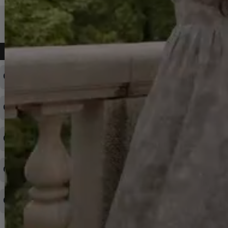
よくある質問
ログインID・パスワードを忘れてしまった
注文内容の変更・キャンセルをしたい
◆下記ページより、ログインIDの変更が可能です。
ログイン情報をお忘れの方はコチラ＞＞
どのような支払方法が可能ですか？
◆即日発送を行なっている関係上、午後以降のご連絡やキャンセル
はご対応できない場合がございます。
ご希望の場合は、お早めにご連絡を頂けますようお願い致します。
商品や配送日時など、注文内容の変更はできますか？
※発送後、発送準備が完了しお手続きが間に合わない場合は変更、
◆代金引換・クレジットカード・携帯キャリア決済・おねだり決
キャンセルをお断りさせて頂くことはがありますのであらかじめご
済・AmazonPayなどがございます。
了承ください。
領収書を発行してほしい
◆商品発送前の変更は承っております。
すでに発送手配済みで、変更処理が間に合わない場合はご容赦くだ
さい。