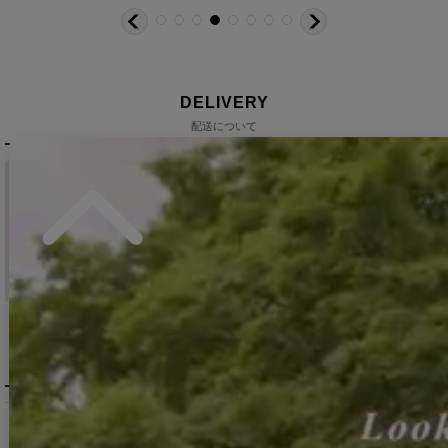
DELIVERY
配送について
税込11,000
送料無料
円以上ご注文で
15:00まで
当日発送
のご注文
※日曜祝日は除く。15時以降は翌営業日発送となります。
＞ 地域別の配達日数目安・詳細はこちら
MENU / GUIDE
メニュー・お買い物ガイド
商品を探す（カテゴリ・検索）