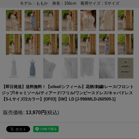
【即日発送】送料無料！【sifeel/シフィール】花柄/刺繍/レース/フロント
ジップ/キャミソール/ティアード/フリル/ワンピースドレス/キャバドレス
【S-Lサイズ/2カラー】[OF03]【IM】LD
[
J-998IMLD-260509-1
]
販売価格
:
13,970
円
(税込)