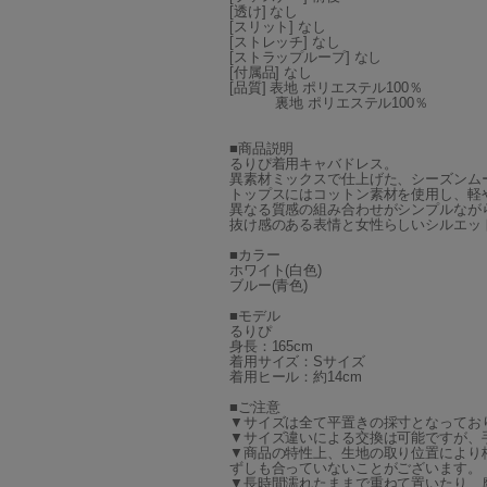
[透け] なし
[スリット] なし
[ストレッチ] なし
[ストラップループ] なし
[付属品] なし
[品質] 表地 ポリエステル100％
裏地 ポリエステル100％
■商品説明
るりぴ着用キャバドレス。
異素材ミックスで仕上げた、シーズンム
トップスにはコットン素材を使用し、軽
異なる質感の組み合わせがシンプルなが
抜け感のある表情と女性らしいシルエッ
■カラー
ホワイト(白色)
ブルー(青色)
■モデル
るりぴ
身長：165cm
着用サイズ：Sサイズ
着用ヒール：約14cm
■ご注意
▼サイズは全て平置きの採寸となってお
▼サイズ違いによる交換は可能ですが、
▼商品の特性上、生地の取り位置により
ずしも合っていないことがございます。
▼長時間濡れたままで重ねて置いたり、