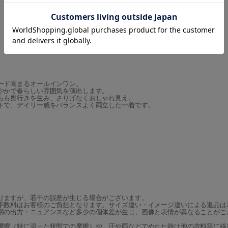
ード高まるオールインワン。
やかで春らしい雰囲気を演出します。
らも奥行きを生み、さりげなくおしゃれ見え。
トで、デイリー感をバランスよく両立した一着です。
りますが、若干の誤差が生じる場合がございます。
手数料はお客様のご負担となります。サイズ違い・イメージ違いによる返品は
柄の出方・ニュアンスなど多少の個体差が生じ、画像と表情が異なることがご
摩擦（特に湿った状態での摩擦）や、汗や雨などでぬれた時は他の衣料等に移