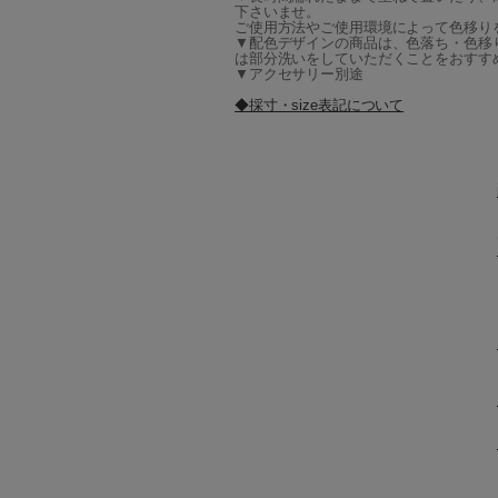
下さいませ。
ご使用方法やご使用環境によって色移り
▼配色デザインの商品は、色落ち・色移
は部分洗いをしていただくことをおすす
▼アクセサリー別途
◆採寸・size表記について