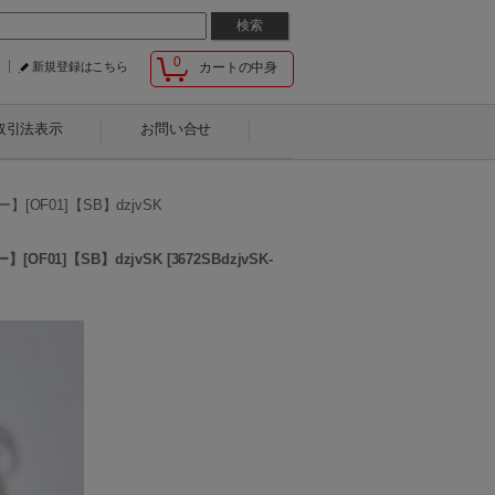
0
新規登録はこちら
カートの中身
取引法表示
お問い合せ
F01]【SB】dzjvSK
F01]【SB】dzjvSK
[
3672SBdzjvSK-