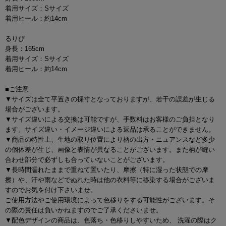
着用サイズ：Sサイズ
着用ヒール：約14cm
るりぴ
身長：165cm
着用サイズ：Sサイズ
着用ヒール：約14cm
■ご注意
▼サイズは全て平置きの採寸となっておりますが、若干の誤差が生じる
場合がございます。
▼サイズ違いによる交換は可能ですが、手数料はお客様のご負担となり
ます。サイズ違い・イメージ違いによる返品は承ることができません。
▼商品の特性上、生地の取り位置により柄の出方・ニュアンスなど多少
の個体差が生じ、画像と表情が異なることがございます。また柄が縫い
合わせ部分で必ずしも合っていないことがございます。
▼長時間濡れたままで重ねて置いたり、摩擦（特に湿った状態での摩
擦）や、汗や雨などでぬれた時は他の衣料等に移染する場合がございま
すのでお気を付け下さいませ。
ご使用方法やご使用環境によって色移りをする可能性がございます。そ
の際の責任は負いかねますのでご了承くださいませ。
▼配色デザインの商品は、色落ち・色移りしやすいため、 洗濯の際はク