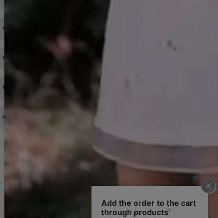
注文内容の変更・キャンセルをしたい
◆下記ページより、ログインIDの変更が可能です。
ログイン情報をお忘れの方はコチラ＞＞
どのような支払方法が可能ですか？
◆即日発送を行なっている関係上、午後以降のご連絡やキャンセル
はご対応できない場合がございます。
ご希望の場合は、お早めにご連絡を頂けますようお願い致します。
商品や配送日時など、注文内容の変更はできますか？
※発送後、発送準備が完了しお手続きが間に合わない場合は変更、
◆代金引換・クレジットカード・携帯キャリア決済・おねだり決
キャンセルをお断りさせて頂くことはがありますのであらかじめご
済・AmazonPayなどがございます。
了承ください。
領収書を発行してほしい
◆商品発送前の変更は承っております。
すでに発送手配済みで、変更処理が間に合わない場合はご容赦くだ
さい。
その他よくある質問はこちら▼
◆領収書はご希望頂いた場合のみ発行しております。
【これからご注文する場合】
HOME
STEP2「お届け先・お支払い」ページにて備考欄に下記の記載をお
願いします。
ショッピングカート
①領収書希望
②宛名（空欄は上様は不可）
マイページ