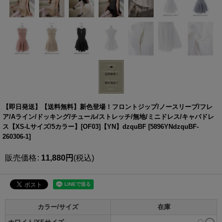
【即日発送】【送料無料】新色登場！フロントジップ/ノースリーブ/フレ
ア/Aライン/ドッキング/チュール/ストレッチ/無地/ミニドレス/キャバドレ
ス【XS-Lサイズ/5カラー】[OF03]【YN】dzquBF
[
5896YNdzquBF-
260306-1
]
販売価格
:
11,880
円
(税込)
カラー/サイズ
在庫