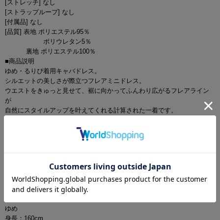
[ストレッチ] なし
[ストラップループ] なし
[付属品] なし
[品質] 表地 ポリエステル95％
ポリウレタン5％
裏地 ポリエステル100％
■商品説明
ゆめ・るりぴ着用キャバドレス。
シルエットの美しさが際立つフレアミニドレス。
ウエストをきゅっと見せて、裾に向かってふんわり広がるフレアライン
が
自然にスタイルアップを叶えてくれる計算された一着です。
■カラー
ホワイト(白色)
ブルー(青色)
ピンク(桃色)
グレージュ(茶色)
ブラック(黒色)
■モデル
ゆめ
身長：160cm