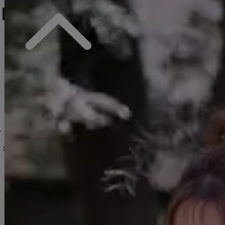
人気ランキング (ミニドレス)
No.13
No.14
No.15
2YNdzwuAGO-260706-1
XS-Mサイズ/2カラー】[OF01]【SB】IA
[
3740SBdzmvSK-260721-1
[
3551SBdzquAG-260801-2
]
【即日発送】送料無料！フラワーモチーフキャミセットアップミニドレス/キャバドレス【XS-Mサイズ/3カラー】[OF03]【YN】dzcvBF
]
]
[
8560SBdzmvIA-260717-1-CC
送料無料！アメスリシアービジューティアードフレアワンピース/２段フリル/キャバドレス【XS-Mサイズ/5カラー】[OF03] 【YN】dzwvIA【一部予約商品/9月中旬発送予定】
]
[
603
【即日発送】Vネック/フロントジップ/ショートスリーブ/スーツ生地/ラメ/タイト/ミニドレス/キャバドレス【XS-Mサイズ/2カラー】[OF01]【SB】dzquAGO
13,970
円
(税込)
12,650
円
(税込)
11,880
円
(税込)
DELIVERY
配送について