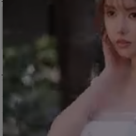
税込11,000
送料無料
円以上ご注文で
15:00まで
当日発送
のご注文
※日曜祝日は除く。15時以降は翌営業日発送となります。
＞ 地域別の配達日数目安・詳細はこちら
MENU / GUIDE
メニュー・お買い物ガイド
商品を探す（カテゴリ・検索）
サービス・お知らせ
ご購入にあたっての注意点