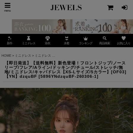
menu
ミニドレス
ランキング
お気に入り
新作
浴衣
水着
商品検索
HOME
>
ミニドレス
>
ミニドレス
>
【即日発送】【送料無料】新色登場！フロントジップ/ノース
【即日発送】【送料無料】新色登場！フロントジップ/ノース
リーブ/フレア/Aライン/ドッキング/チュール/ストレッチ/無
地/ミニドレス/キャバドレス【XS-Lサイズ/5カラー】[OF03]
【YN】dzquBF
[
5896YNdzquBF-260306-1
]