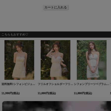
こちらもおすすめ♡
送料無料!シフォンビジューキャミソールミニドレス/キャバドレス【XS-Lサイズ/1カラー】[OF01]【SB】dzwBF
フリルオフショルダーフリンジタイトミニドレス/キャバドレス【XS-XLサイズ/1カラー】[OF03]【YN】dzwBF
シフォンプリーツペプラムタイトセットアップドレス/キャバドレス【XS-Mサイズ/1カラー】[OF03]【YN】dzwvBF
11,990
円
(税込)
11,880
円
(税込)
11,880
円
(税込)