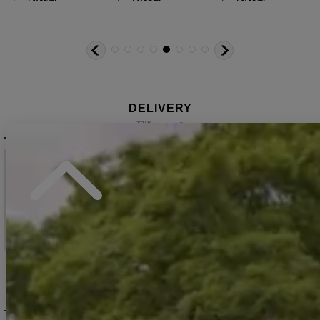
11,880
円
(税込)
12,650
円
(税込)
11,880
円
(税込)
DELIVERY
配送について
税込11,000
送料無料
円以上ご注文で
15:00まで
当日発送
のご注文
※日曜祝日は除く。15時以降は翌営業日発送となります。
＞ 地域別の配達日数目安・詳細はこちら
MENU / GUIDE
メニュー・お買い物ガイド