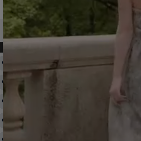
よくある質問
ログインID・パスワードを忘れてしまった
注文内容の変更・キャンセルをしたい
◆下記ページより、ログインIDの変更が可能です。
ログイン情報をお忘れの方はコチラ＞＞
どのような支払方法が可能ですか？
◆即日発送を行なっている関係上、午後以降のご連絡やキャンセル
はご対応できない場合がございます。
ご希望の場合は、お早めにご連絡を頂けますようお願い致します。
商品や配送日時など、注文内容の変更はできますか？
※発送後、発送準備が完了しお手続きが間に合わない場合は変更、
◆代金引換・クレジットカード・携帯キャリア決済・おねだり決
キャンセルをお断りさせて頂くことはがありますのであらかじめご
済・AmazonPayなどがございます。
了承ください。
領収書を発行してほしい