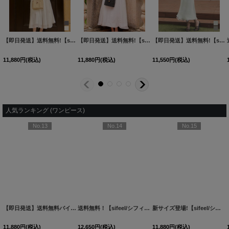
【即日発送】送料無料!【sifeel/シフィール】オフショル/ギャザー/フリル/キャミソール/シアー/フレアスカート/ミディアムドレス/キャバドレス【S-Mサイズ/2カラー】[OF01]【SB】dzmvLD
【即日発送】送料無料!【sifeel/シフィール】アシンメトリー/オフショル/ワンショルダー/フリル/フレアスカート/ミディアムドレス/キャバドレス【S-Lサイズ/1カラー】[OF01]【SB】dzwuLD
【即日発送】送料無料!【sifeel/シフィール】リボンショルダー/ペプラム/ノースリーブ/セットアップ/フレア/ロングドレス/キャバドレス【S-Mサイズ/2カラー】[OF01] 【SB】dzqvLD
11,880
円
(税込)
11,880
円
(税込)
11,550
円
(税込)
人気ランキング (ワンピース)
No.13
No.14
No.15
OF04]【FS】
[
5777YNdzwvLD-260313-1
[
5690YNLD-250809-1
【即日発送】送料無料バイカラーシアーミディアムワンピース/キャバドレス【S-Lサイズ/2カラー】[OF01]【SB】dzwuLD
[
6017ozYNdzwvLD-260710-1
]
]
送料無料！【sifeel/シフィール】ドット/シアー/ビジュー/ノースリーブ/アメスリ/ティアード/フレア/ワンピース/ロングドレス/キャバドレス【XS-Lサイズ/1カラー】[OF01]【SB】dzwLD【一部予約商品/8月下旬発送予定】
]
新サイズ登場!【sifeel/シフィール】ツイードミディアムドレス/ジップアップ/パール/フレアスカート/背中隠し/キャバドレス【S-XLサイズ/1カラー】[OF01] 【SB】dzj