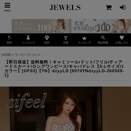
menu
ミニドレス
ランキング
お気に入り
新作
浴衣
水着
商品検索
HOME
>
ワンピースドレス
>
【即日発送】送料無料！キャミソール/ドット/フリル/ティアードス
【即日発送】送料無料！キャミソール/ドット/フリル/ティア
ードスカート/ロングワンピース/キャバドレス【S-Lサイズ/1
カラー】[OF03]【YN】dzyyLD
[
6070YNdzyyLD-260509-
1
]