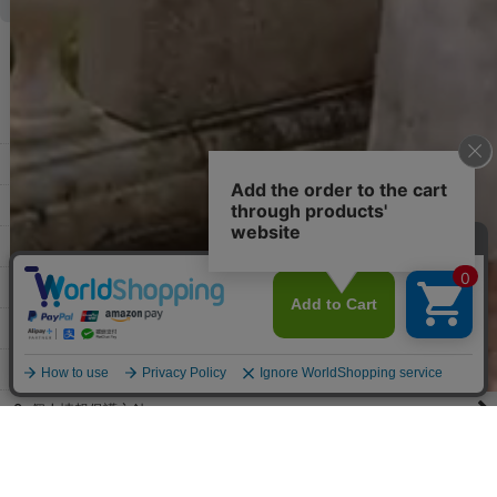
◆商品発送前の変更は承っております。
すでに発送手配済みで、変更処理が間に合わない場合はご容赦くだ
さい。
その他よくある質問はこちら▼
◆領収書はご希望頂いた場合のみ発行しております。
【これからご注文する場合】
HOME
STEP2「お届け先・お支払い」ページにて備考欄に下記の記載をお
願いします。
ショッピングカート
①領収書希望
②宛名（空欄は上様は不可）
マイページ
③但し書き（空欄やお品代は不可）
＞詳細は画像をタップ＜
お気に入り
【すでにご注文が完了している場合】
特定商取引法表示
①お電話・メール・LINEにて領収書希望の連絡をお願い致します
②後日、郵送にて領収書を送らせて頂きます。
ご利用案内
【マイページから発行する場合】
お問い合せ
①マイページから購入履歴→購入内容→領収書発行を選択。
②後日、郵送にて領収書を送らせて頂きます。
個人情報保護方針
PCサイト