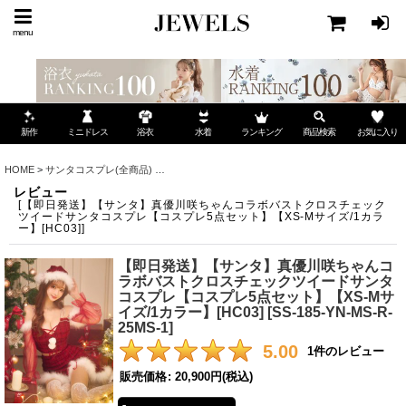
menu
ミニドレス
ランキング
お気に入り
新作
浴衣
水着
商品検索
HOME
>
サンタコスプレ(全商品)
>
【即日発送】【サンタ】真優川咲ちゃんコラボバストクロ
レビュー
[
【即日発送】【サンタ】真優川咲ちゃんコラボバストクロスチェック
ツイードサンタコスプレ【コスプレ5点セット】【XS-Mサイズ/1カラ
ー】[HC03]
]
【即日発送】【サンタ】真優川咲ちゃんコ
ラボバストクロスチェックツイードサンタ
コスプレ【コスプレ5点セット】【XS-Mサ
イズ/1カラー】[HC03]
[
SS-185-YN-MS-R-
25MS-1
]
5.00
1
件のレビュー
販売価格
:
20,900円
(税込)