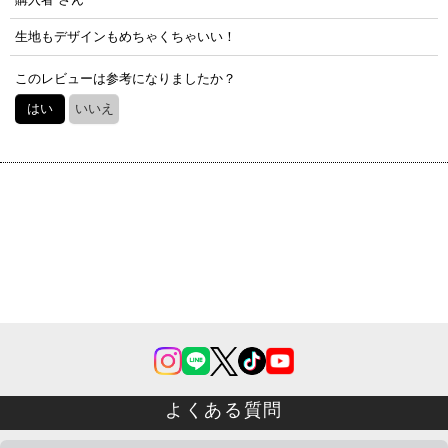
星の数
:
生地もデザインもめちゃくちゃいい！
このレビューは参考になりましたか？
並び順
:
はい
いいえ
絞り込む
よくある質問