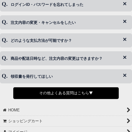
ログインID・パスワードを忘れてしまった
注文内容の変更・キャンセルをしたい
◆下記ページより、ログインIDの変更が可能です。
ログイン情報をお忘れの方はコチラ＞＞
どのような支払方法が可能ですか？
◆即日発送を行なっている関係上、午後以降のご連絡やキャンセル
はご対応できない場合がございます。
ご希望の場合は、お早めにご連絡を頂けますようお願い致します。
商品や配送日時など、注文内容の変更はできますか？
※発送後、発送準備が完了しお手続きが間に合わない場合は変更、
◆代金引換・クレジットカード・携帯キャリア決済・おねだり決
キャンセルをお断りさせて頂くことはがありますのであらかじめご
済・AmazonPayなどがございます。
了承ください。
領収書を発行してほしい
◆商品発送前の変更は承っております。
すでに発送手配済みで、変更処理が間に合わない場合はご容赦くだ
さい。
その他よくある質問はこちら▼
◆領収書はご希望頂いた場合のみ発行しております。
【これからご注文する場合】
HOME
STEP2「お届け先・お支払い」ページにて備考欄に下記の記載をお
願いします。
ショッピングカート
①領収書希望
②宛名（空欄は上様は不可）
マイページ