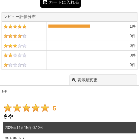
カートに入れる
レビュー評価分布
1
件
0
件
0
件
0
件
0
件
表示順変更
閉じる
1
件
レビュー検索
:
5
期間
:
さや
2025
11
15
07:26
年
月
日
画像
:
購入者
さん