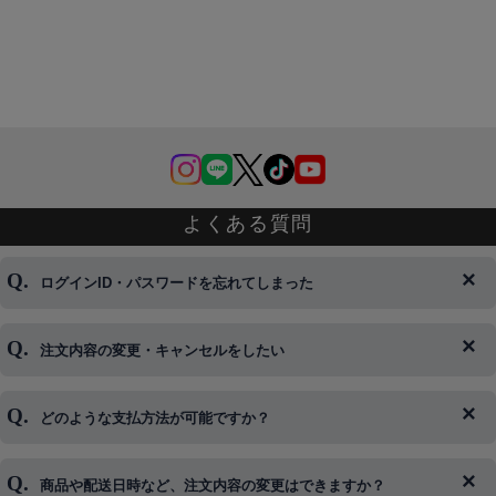
よくある質問
ログインID・パスワードを忘れてしまった
注文内容の変更・キャンセルをしたい
◆下記ページより、ログインIDの変更が可能です。
ログイン情報をお忘れの方はコチラ＞＞
どのような支払方法が可能ですか？
◆即日発送を行なっている関係上、午後以降のご連絡やキャンセル
はご対応できない場合がございます。
ご希望の場合は、お早めにご連絡を頂けますようお願い致します。
商品や配送日時など、注文内容の変更はできますか？
※発送後、発送準備が完了しお手続きが間に合わない場合は変更、
◆代金引換・クレジットカード・携帯キャリア決済・おねだり決