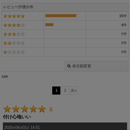
レビュー評価分布
15
件
4
件
0
件
0
件
0
件
表示順変更
閉じる
19
件
レビュー検索
:
1
2
次
»
期間
:
5
画像
:
付け心地いい
2025
04
01
14:51
星の数
:
年
月
日