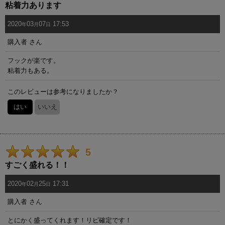
粘着力あります
2020
03
07
17:53
年
月
日
購入者
さん
フックが楽です。
粘着力もある。
このレビューは参考になりましたか？
はい
いいえ
5
すごく盛れる！！
2020
02
25
17:31
年
月
日
購入者
さん
とにかく盛ってくれます！リピ確定です！