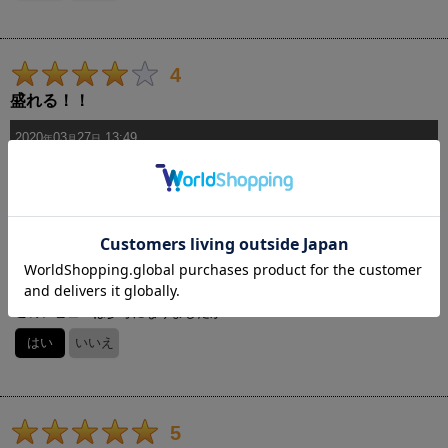
4
盛れる！！
2020
03
27
13:49
年
月
日
購入者
さん
粘着力がすごくて安心して使えそうです。
ブラックとベージュ、両方購入しました！
(普段C70 B購入)
このレビューは参考になりましたか？
はい
いいえ
5