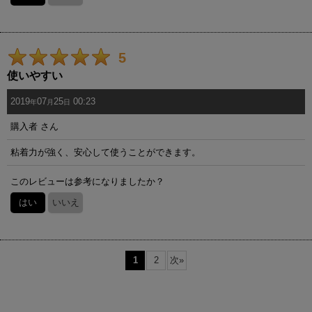
5
使いやすい
2019
07
25
00:23
年
月
日
購入者
さん
粘着力が強く、安心して使うことができます。
このレビューは参考になりましたか？
はい
いいえ
1
2
次
»