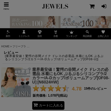
menu
ミニドレス
ランキング
お気に入り
新作
浴衣
水着
商品検索
HOME
>
フリーブラ
>
業界最安値！驚愕の谷間メイク ドレスの必需品 水着にもOK ぷるぷるシ
レビュー
[
業界最安値！驚愕の谷間メイク ドレスの必需品 水着にもOK ぷるぷ
るシリコンブラ/2カラー/A-Dカップ/ボリュームアップ[OF08-U]
]
業界最安値！驚愕の谷間メイク ドレスの必
需品 水着にもOK ぷるぷるシリコンブラ/2
カラー/A-Dカップ/ボリュームアップ[OF08-
U]
[
N6024HW
]
4.78
19
件のレビュー
販売価格
:
1,078円
(税込)
カートに入れる