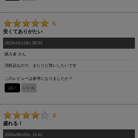
5
安くてありがたい
2023
01
18
00:03
年
月
日
購入者
さん
消耗品なので、またリピ買いしたいです
このレビューは参考になりましたか？
はい
いいえ
4
盛れる！
2020
08
03
15:42
年
月
日