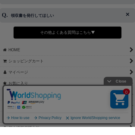
キャンセルをお断りさせて頂くことはがありますのであらかじめご
済・AmazonPayなどがございます。
了承ください。
領収書を発行してほしい
◆商品発送前の変更は承っております。
すでに発送手配済みで、変更処理が間に合わない場合はご容赦くだ
さい。
その他よくある質問はこちら▼
◆領収書はご希望頂いた場合のみ発行しております。
【これからご注文する場合】
HOME
STEP2「お届け先・お支払い」ページにて備考欄に下記の記載をお
願いします。
ショッピングカート
①領収書希望
②宛名（空欄は上様は不可）
マイページ
③但し書き（空欄やお品代は不可）
＞詳細は画像をタップ＜
お気に入り
【すでにご注文が完了している場合】
特定商取引法表示
①お電話・メール・LINEにて領収書希望の連絡をお願い致します
②後日、郵送にて領収書を送らせて頂きます。
ご利用案内
【マイページから発行する場合】
お問い合せ
①マイページから購入履歴→購入内容→領収書発行を選択。
②後日、郵送にて領収書を送らせて頂きます。
個人情報保護方針