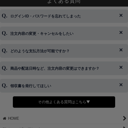
よくある質問
ログインID・パスワードを忘れてしまった
注文内容の変更・キャンセルをしたい
◆下記ページより、ログインIDの変更が可能です。
ログイン情報をお忘れの方はコチラ＞＞
どのような支払方法が可能ですか？
◆即日発送を行なっている関係上、午後以降のご連絡やキャンセル
はご対応できない場合がございます。
ご希望の場合は、お早めにご連絡を頂けますようお願い致します。
商品や配送日時など、注文内容の変更はできますか？
※発送後、発送準備が完了しお手続きが間に合わない場合は変更、
◆代金引換・クレジットカード・携帯キャリア決済・おねだり決
キャンセルをお断りさせて頂くことはがありますのであらかじめご
済・AmazonPayなどがございます。
了承ください。
領収書を発行してほしい
◆商品発送前の変更は承っております。
すでに発送手配済みで、変更処理が間に合わない場合はご容赦くだ
さい。
その他よくある質問はこちら▼
◆領収書はご希望頂いた場合のみ発行しております。
【これからご注文する場合】
HOME
STEP2「お届け先・お支払い」ページにて備考欄に下記の記載をお
願いします。