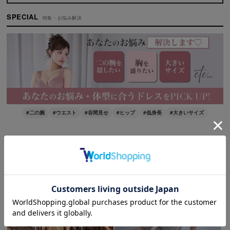
SPECIAL
特集・お悩み解決
#二の腕
#ウエスト
#谷間見せ
#ヒップ
#低身長
#大きいサイズ
PICK UP
ピックアップ