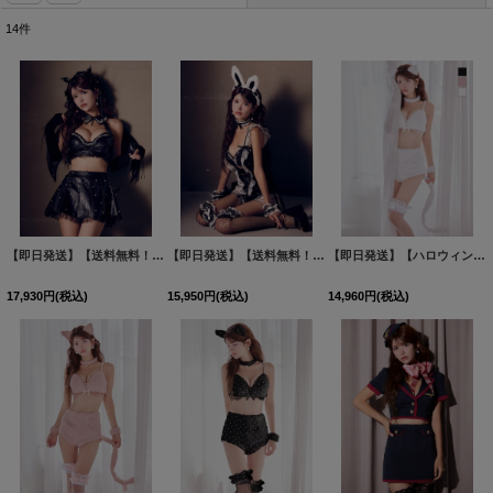
14
件
表示数
:
並び順
:
絞り込む
【即日発送】【送料無料！】【ハロウィン】【うづきふうかコラボ】 レザーデビルセットアップ 【コスプレ6点セット】[HC03]
【即日発送】【送料無料！】【ハロウィン】ビジューシアーバニーガール【コスプレ6点セット】【XS-Mサイズ/3カラー】[HC03]
【即日発送】【ハロウィン】ビジューファーキャットパンツセットアップ【コスプレ6点セット】【XS-Lサイズ/3カラー】[HC03]
17,930
円
(税込)
15,950
円
(税込)
14,960
円
(税込)