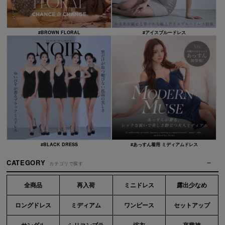
#BROWN FLORAL
#アイスブルードレス
#BLACK DRESS
#あっすん着用 ミディアムドレス
CATEGORY
カテゴリで探す
全商品
再入荷
ミニドレス
露出少なめ
ロングドレス
ミディアム
ワンピース
セットアップ
サンダル
シリコンブラ
浴衣
卒業袴