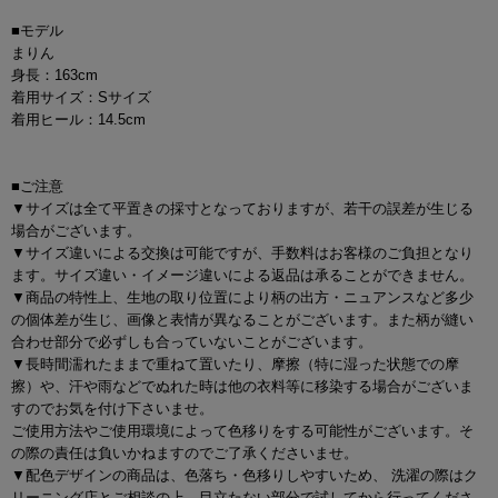
■モデル
まりん
身長：163cm
着用サイズ：Sサイズ
着用ヒール：14.5cm
■ご注意
▼サイズは全て平置きの採寸となっておりますが、若干の誤差が生じる
場合がございます。
▼サイズ違いによる交換は可能ですが、手数料はお客様のご負担となり
ます。サイズ違い・イメージ違いによる返品は承ることができません。
▼商品の特性上、生地の取り位置により柄の出方・ニュアンスなど多少
の個体差が生じ、画像と表情が異なることがございます。また柄が縫い
合わせ部分で必ずしも合っていないことがございます。
▼長時間濡れたままで重ねて置いたり、摩擦（特に湿った状態での摩
擦）や、汗や雨などでぬれた時は他の衣料等に移染する場合がございま
すのでお気を付け下さいませ。
ご使用方法やご使用環境によって色移りをする可能性がございます。そ
の際の責任は負いかねますのでご了承くださいませ。
▼配色デザインの商品は、色落ち・色移りしやすいため、 洗濯の際はク
リーニング店とご相談の上、目立たない部分で試してから行ってくださ