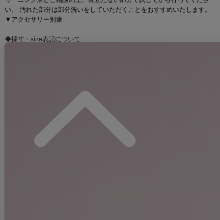
い。 汚れた部分は部分洗いをしていただくことをおすすめいたします。
▼アクセサリー別途
◆採寸・size表記について
#ITEM KEYWORD
#ホワイト
#まりん着用
#ミディアム丈ドレス
#セットアップ(クロップド丈)
#無地
#ノースリーブ
#谷間見せ(魅せ)
#背中見せ(魅せ)
#マーメイド
#上品・華やか・お姉さん系
#JEWELSトレンド