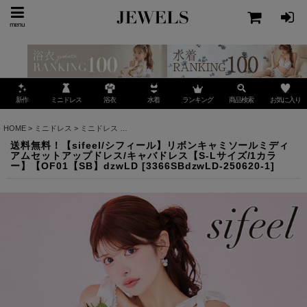
menu
ミニドレス
ランキング
お気に入り
新作
浴衣
水着
商品検索
HOME
>
ミニドレス
>
ミニドレス
>
送料無料！【sifeel/シフィール】リボンキャミソール
送料無料！【sifeel/シフィール】リボンキャミソールミディ
アムセットアップドレス/キャバドレス【S-Lサイズ/1カラ
ー】【OF01【SB】dzwLD
[
3366SBdzwLD-250620-1
]