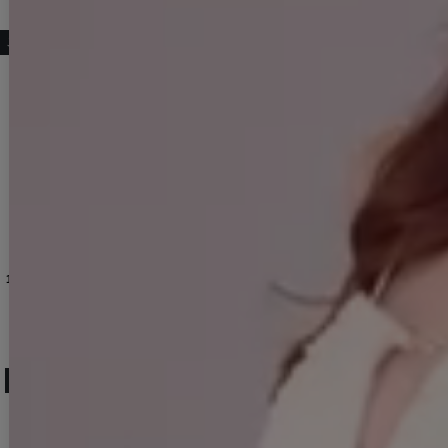
こちらもおすすめ♡
HW-2
]
】dzwLD
【sifeel/シフィール】大粒ビジューキャミマーメイドワンピースドレス/キャバドレス【S-Lサイズ/1カラー】[OF03] 【YN】dzjLD
[
S3168YN
]
XSサイズ登場!【sifeel/シフィール】ラメジップアップマーメイドミディアムドレス/キャバドレス【XS-Lサイズ/1カラー】[OF01】【SB】dzwLD
[
5633Y
送料無料！【sifeel/シフィール】フリルビジューウエストベルトミディアムドレス/キャバドレス【S-Lサイズ/1カラー】[OF01] 3365SBdzwLD
14,960
円
(税込)
12,980
円
(税込)
13,970
円
(税込)
人気ランキング (セットアップ)
No.13
No.14
No.15