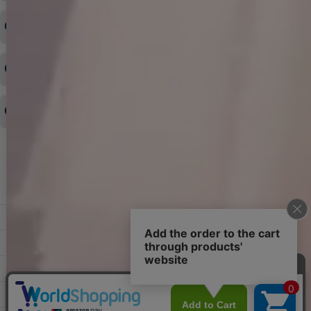
ログイン情報をお忘れの方はコチラ＞＞
どのような支払方法が可能ですか？
◆即日発送を行なっている関係上、午後以降のご連絡やキャンセル
はご対応できない場合がございます。
ご希望の場合は、お早めにご連絡を頂けますようお願い致します。
商品や配送日時など、注文内容の変更はできますか？
※発送後、発送準備が完了しお手続きが間に合わない場合は変更、
◆代金引換・クレジットカード・携帯キャリア決済・おねだり決
キャンセルをお断りさせて頂くことはがありますのであらかじめご
済・AmazonPayなどがございます。
了承ください。
領収書を発行してほしい
◆商品発送前の変更は承っております。
すでに発送手配済みで、変更処理が間に合わない場合はご容赦くだ
さい。
その他よくある質問はこちら▼
◆領収書はご希望頂いた場合のみ発行しております。
【これからご注文する場合】
HOME
STEP2「お届け先・お支払い」ページにて備考欄に下記の記載をお
願いします。
ショッピングカート
①領収書希望
②宛名（空欄は上様は不可）
マイページ
③但し書き（空欄やお品代は不可）
＞詳細は画像をタップ＜
お気に入り
【すでにご注文が完了している場合】
特定商取引法表示
①お電話・メール・LINEにて領収書希望の連絡をお願い致します
②後日、郵送にて領収書を送らせて頂きます。