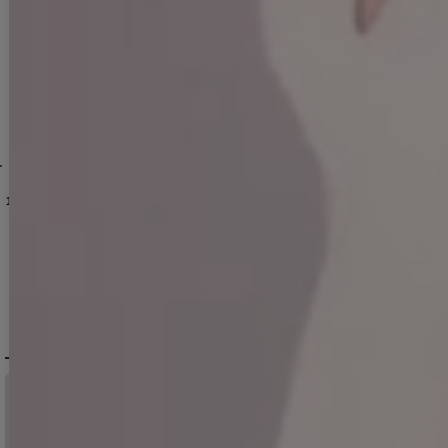
1
jvAG-260727-1
カラー】[OF03]【YN】dzcvBF
]
[
]
3551SBdzquAG-260706-1
【即日発送】送料無料！ラメホルターネックスリットタイトミニドレス/キャバドレス【XS-Mサイズ/2カラー】[OF03]【YN】dzcv
]
【即日発送】送料無料！ドレープ/カウルネック/セットアップ/2ピース/リボン/谷間見せ/ノースリーブ/インナーパンツ/ミニドレス/キャバドレス【S-Mサイズ/2カラー】[OF03]【YN】dzozjSK
[
5045YNdzw-260115-1
[
6022YNdz
]
【即日発送】送料無料!パール襟フロントジップセットアップタイトミニドレス/キャバドレス【XS-XLサイズ/ 4カラー】[OF01] 【SB】dzwIA
13,970
円
(税込)
11,880
円
(税込)
12,980
円
(税込)
DELIVERY
配送について
税込11,000
送料無料
円以上ご注文で
15:00まで
当日発送
のご注文