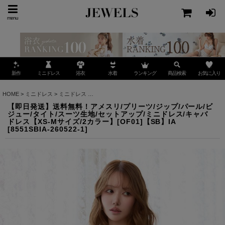
menu
ミニドレス
ランキング
お気に入り
新作
浴衣
水着
商品検索
HOME
>
ミニドレス
>
ミニドレス
>
【即日発送】送料無料！アメスリ/プリーツ/ジップ/パール
【即日発送】送料無料！アメスリ/プリーツ/ジップ/パール/ビ
ジュー/タイト/スーツ生地/セットアップ/ミニドレス/キャバ
ドレス【XS-Mサイズ/2カラー】[OF01]【SB】IA
[
8551SBIA-260522-1
]