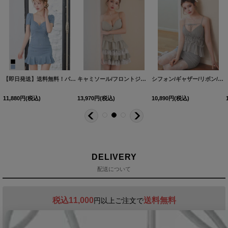
I164-260528-1
[
S3512-260522-1
]
【即日発送】送料無料！パフスリーブ/半袖/ビジュー/ストレッチ/マーメイド/ミニドレス/キャバドレス【XS-Mサイズ/2カラー】[OF01]【SB】dzwBF
]
キャミソール/フロントジップ/フリル/レース/セットアップ/ミニドレス/キャバドレス【XS-Mサイズ/2カラー】[OF03]【YN】dzjvBF
シフォン/ギャザー/リボン/キャミソール/ペプラム/谷間見せ/背中見せ/タイト/ミニドレス/キャバドレス【XS-Mサイズ/2カラー】[OF03] 【YN】NdzwuBF
11,880
円
(税込)
13,970
円
(税込)
10,890
円
(税込)
DELIVERY
配送について
税込11,000
送料無料
円以上ご注文で
15:00まで
当日発送
のご注文
※日曜祝日は除く。15時以降は翌営業日発送となります。