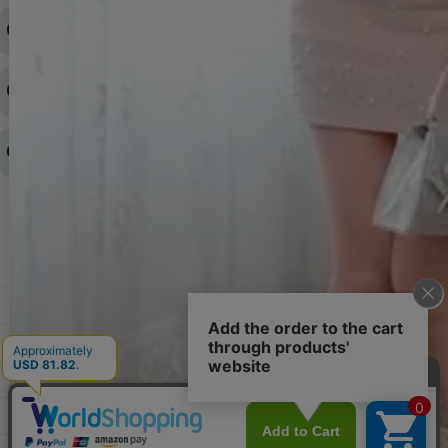
ログイン情報をお忘れの方はコチラ＞＞
どのような支払方法が可能ですか？
◆即日発送を行なっている関係上、午後以降のご連絡やキャンセル
はご対応できない場合がございます。
ご希望の場合は、お早めにご連絡を頂けますようお願い致します。
商品や配送日時など、注文内容の変更はできますか？
※発送後、発送準備が完了しお手続きが間に合わない場合は変更、
◆代金引換・クレジットカード・携帯キャリア決済・おねだり決
キャンセルをお断りさせて頂くことはがありますのであらかじめご
済・AmazonPayなどがございます。
了承ください。
領収書を発行してほしい
◆商品発送前の変更は承っております。
すでに発送手配済みで、変更処理が間に合わない場合はご容赦くだ
さい。
その他よくある質問はこちら▼
◆領収書はご希望頂いた場合のみ発行しております。
【これからご注文する場合】
HOME
STEP2「お届け先・お支払い」ページにて備考欄に下記の記載をお
願いします。
ショッピングカート
①領収書希望
②宛名（空欄は上様は不可）
マイページ
③但し書き（空欄やお品代は不可）
＞詳細は画像をタップ＜
お気に入り
【すでにご注文が完了している場合】
特定商取引法表示
①お電話・メール・LINEにて領収書希望の連絡をお願い致します
②後日、郵送にて領収書を送らせて頂きます。