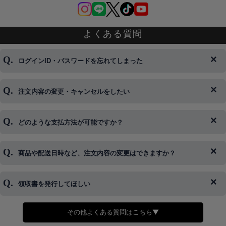
よくある質問
ログインID・パスワードを忘れてしまった
注文内容の変更・キャンセルをしたい
◆下記ページより、ログインIDの変更が可能です。
ログイン情報をお忘れの方はコチラ＞＞
どのような支払方法が可能ですか？
◆即日発送を行なっている関係上、午後以降のご連絡やキャンセル
はご対応できない場合がございます。
ご希望の場合は、お早めにご連絡を頂けますようお願い致します。
商品や配送日時など、注文内容の変更はできますか？
※発送後、発送準備が完了しお手続きが間に合わない場合は変更、
◆代金引換・クレジットカード・携帯キャリア決済・おねだり決
キャンセルをお断りさせて頂くことはがありますのであらかじめご
済・AmazonPayなどがございます。
了承ください。
領収書を発行してほしい
◆商品発送前の変更は承っております。
すでに発送手配済みで、変更処理が間に合わない場合はご容赦くだ
さい。
その他よくある質問はこちら▼
◆領収書はご希望頂いた場合のみ発行しております。