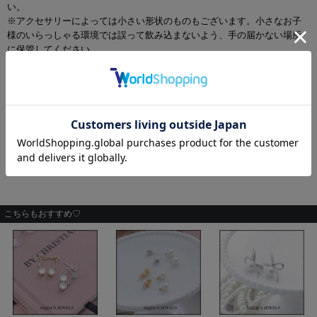
い。
※アクセサリーによっては小さい形状のものもございます。小さなお子
様のいらっしゃる環境では誤って飲み込まないよう、手の届かない場所
に保管してください。
※サウナ等高温の場所、あるいはスキー場などの寒地でのピアスなどの
アクセサリーの使用は火傷、凍傷の原因になる場合がありますので着用
しないで下さい。
※当製品は素材により、汗、水、雨、湿気、たばこのヤニ等が原因で染
色の一部が色落ち、変色する場合があります。
※当店ではお客様の不注意によるいかなる事故や損害、また用途以外の
使用方法での損害などが生じましても一切の責任を負いかねますのでそ
の旨ご了承下さい。
こちらもおすすめ♡