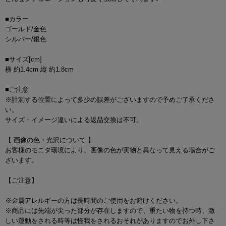
■カラー
ゴールド/金色
シルバー/銀色
■サイズ[cm]
横 約1.4cm 縦 約1.8cm
■ご注意
※計測する位置によって多少の誤差がございますので予めご了承くださ
い。
サイズ・イメージ違いによる返品交換は不可。
【 画像の色・光沢について 】
お客様のモニタ環境により、画像の色が実物と異なって見える場合がご
ざいます。
【ご注意】
※金属アレルギーの方は長時間のご使用をお避けください。
※商品には先端が尖った部分が存在しますので、重たい物を持つ時、激
しい運動をされる時等は怪我をされるおそれがありますのでお外し下さ