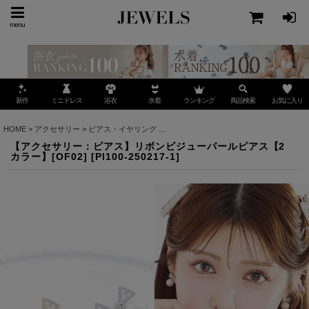
menu
ミニドレス
ランキング
お気に入り
新作
浴衣
水着
商品検索
HOME
>
アクセサリー
>
ピアス・イヤリング
>
【アクセサリー：ピアス】リボンビジューパ
【アクセサリー：ピアス】リボンビジューパールピアス【2
カラー】[OF02]
[
PI100-250217-1
]