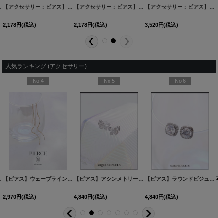
ズ/1カラー】[OF02]
[
PI094-250213-1
【アクセサリー：ピアス】ビジューストーンピアス【Fサイズ/2カラー】[OF08]
]
【アクセサリー：ピアス】パールストーンピアス【2カラー】[OF02]
[
PI092-250206-1
]
[
PI096-2
【アクセサリー：ピアス】リボンパールピアス【Fサイズ/1カラー】[OF08]
2,178
円
(税込)
2,178
円
(税込)
3,520
円
(税込)
人気ランキング (アクセサリー)
No.4
No.5
No.6
60527-1
2カラー】[OF02]
[
NE355-260528-1
]
]
【ピアス】ウェーブラインロングピアス【Fサイズ/1カラー】
[
NE337-260530-1
【ピアス】アシンメトリーバタフライビジューピアス【Fサイズ/1カラー】[OF02]
[
MG-PI402-GD-F
]
]
【ピアス】ラウンドビジュースクエアピアス【Fサイズ/1カラー】[OF02]
2,970
円
(税込)
4,840
円
(税込)
4,840
円
(税込)