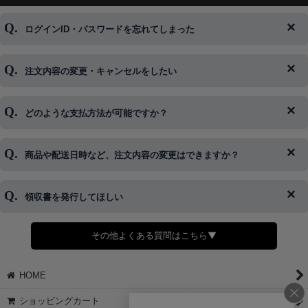
ログインID・パスワードを忘れてしまった
注文内容の変更・キャンセルをしたい
◆下記ページより、ログインIDの変更が可能です。
ログイン情報をお忘れの方はコチラ＞＞
どのような支払方法が可能ですか？
◆即日発送を行なっている関係上、午後以降のご連絡やキャンセル
はご対応できない場合がございます。
ご希望の場合は、お早めにご連絡を頂けますようお願い致します。
商品や配送日時など、注文内容の変更はできますか？
※発送後、発送準備が完了しお手続きが間に合わない場合は変更、
◆代金引換・クレジットカード・携帯キャリア決済・おねだり決
キャンセルをお断りさせて頂くことはがありますのであらかじめご
済・AmazonPayなどがございます。
了承ください。
領収書を発行してほしい
◆商品発送前の変更は承っております。
すでに発送手配済みで、変更処理が間に合わない場合はご容赦くだ
さい。
その他よくある質問はこちら▼
◆領収書はご希望頂いた場合のみ発行しております。
【これからご注文する場合】
HOME
STEP2「お届け先・お支払い」ページにて備考欄に下記の記載をお
願いします。
ショッピングカート