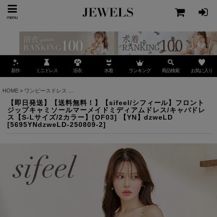
menu
ミニドレス
ランキング
お気に入り
新作
浴衣
水着
商品検索
HOME
>
ワンピースドレス
>
【即日発送】【送料無料！】【sifeel/シフィール】フロントジ
【即日発送】【送料無料！】【sifeel/シフィール】フロント
ジップキャミソールマーメイドミディアムドレス/キャバドレ
ス【S-Lサイズ/2カラー】[OF03] 【YN】dzweLD
[
5695YNdzweLD-250809-2
]