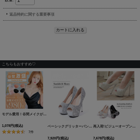
こちらもおすすめ♡
モデル愛用！谷間メイクが実現する激盛りぷるぷる肉厚シリコンブラ[OF08-U]
[
N6024H
1,078
円
(税込)
ベーシックグリッターパンプス/14cmヒール【2カラー/7サイズ】[OF02]
再入荷!ビジューオープントゥプラットフォームパンプス【34-40サイズ/2カラー】[OF02]
7
件
7,920
円
(税込)
7,678
円
(税込)