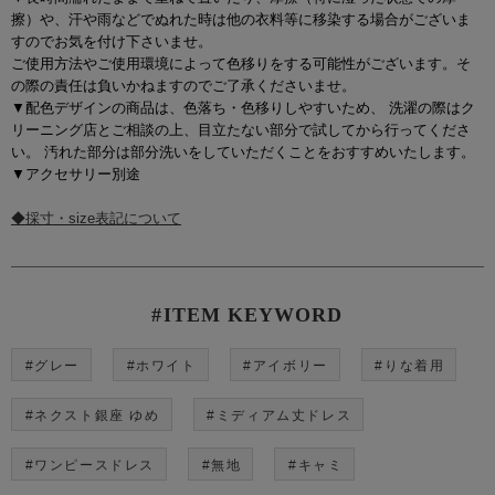
擦）や、汗や雨などでぬれた時は他の衣料等に移染する場合がございま
すのでお気を付け下さいませ。
ご使用方法やご使用環境によって色移りをする可能性がございます。そ
の際の責任は負いかねますのでご了承くださいませ。
▼配色デザインの商品は、色落ち・色移りしやすいため、 洗濯の際はク
リーニング店とご相談の上、目立たない部分で試してから行ってくださ
い。 汚れた部分は部分洗いをしていただくことをおすすめいたします。
▼アクセサリー別途
◆採寸・size表記について
#ITEM KEYWORD
#グレー
#ホワイト
#アイボリー
#りな着用
#ネクスト銀座 ゆめ
#ミディアム丈ドレス
#ワンピースドレス
#無地
#キャミ