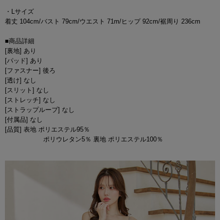
・Lサイズ
着丈 104cm/バスト 79cm/ウエスト 71m/ヒップ 92cm/裾周り 236cm
■商品詳細
[裏地] あり
[パッド] あり
[ファスナー] 後ろ
[透け] なし
[スリット] なし
[ストレッチ] なし
[ストラップループ] なし
[付属品] なし
[品質] 表地 ポリエステル95％
ポリウレタン5％ 裏地 ポリエステル100％