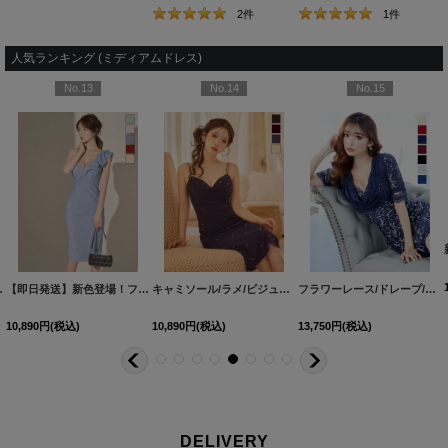
2
件
1
件
人気ランキング (ミディアムドレス)
No.13
No.14
No.15
dzjsFV-260724-2
サイズ/2カラー】[OF03]【YN】dzwsFV
[
J-1010IMFV-260611-1
]
[
6025YNdzjgFV-260724-2
【即日発送】新色登場！フリル/ラメ生地/ノースリーブ/ビジュー/タイト/ミディアムドレス/キャバドレス【XS-Mサイズ/5カラー】[OF01] 【SB】dzwFV
]
]
キャミソール/ラメ/ビジュー/タイト/ストレッチ/谷間見せ/無地/ミディアムドレス/キャバドレス【XS-Lサイズ/4カラー】[OF03] 【YN】dzyFV
[
5936YNdzwuFV-2604
[
5816YNdz
フラワーレース/ドレープ/半袖/袖あり/タイト/膝丈/ワンピース/ミディアムドレス/キャバドレス【S-Mサイズ/1カラー】[HC02]
10,890
円
(税込)
10,890
円
(税込)
13,750
円
(税込)
DELIVERY