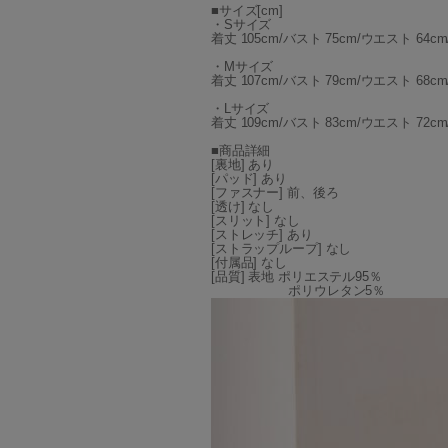
■サイズ[cm]
・Sサイズ
着丈 105cm/バスト 75cm/ウエスト 64cm
・Mサイズ
着丈 107cm/バスト 79cm/ウエスト 68cm
・Lサイズ
着丈 109cm/バスト 83cm/ウエスト 72cm
■商品詳細
[裏地] あり
[パッド] あり
[ファスナー] 前、後ろ
[透け] なし
[スリット] なし
[ストレッチ] あり
[ストラップループ] なし
[付属品] なし
[品質] 表地 ポリエステル95％
ポリウレタン5％