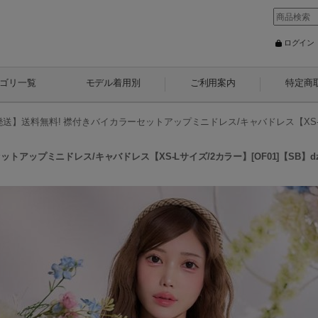
ログイン
ゴリ一覧
モデル着用別
ご利用案内
特定商
送】送料無料! 襟付きバイカラーセットアップミニドレス/キャバドレス【XS-Lサイズ
アップミニドレス/キャバドレス【XS-Lサイズ/2カラー】[OF01]【SB】dz