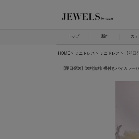
トップ
新作
カテ
HOME
>
ミニドレス
>
ミニドレス
>
【即日発
【即日発送】送料無料! 襟付きバイカラーセット