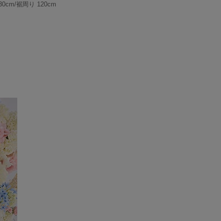
0cm/裾周り 120cm