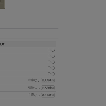
在庫
〇
〇
〇
〇
〇
在庫なし
再入荷通知
在庫なし
再入荷通知
在庫なし
再入荷通知