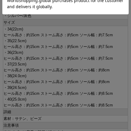
・ピンク/桃色
・ブラック/黒色
・シルバー/灰色
サイズ
・34(22cm)
ヒール高さ：約15cm ストーム高さ：約5cm ソール幅：約7.5cm
・35(22.5cm)
ヒール高さ：約15cm ストーム高さ：約5cm ソール幅：約7.5cm
・36(23cm)
ヒール高さ：約15cm ストーム高さ：約5cm ソール幅：約7.5cm
・37(23.5cm)
ヒール高さ：約15cm ストーム高さ：約5cm ソール幅：約8cm
・38(24.0cm)
ヒール高さ：約15cm ストーム高さ：約5cm ソール幅：約8cm
・39(24.5cm)
ヒール高さ：約15cm ストーム高さ：約5cm ソール幅：約8.5cm
・40(25.0cm)
ヒール高さ：約15cm ストーム高さ：約5cm ソール幅：約8.5cm
詳細
素材：サテン、ビーズ
注意事項