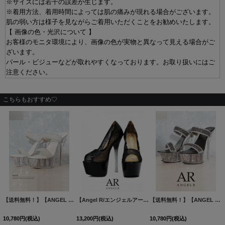
※サイズには若干の誤差が生じます。
※着用方法、着用時間によっては肌の痛みが現れる場合がございます。
肌の弱い方は様子を見ながらご着用いただくことをお勧めいたします。
【 画像の色・光沢について 】
お客様のモニタ環境により、画像の色が実物と異なって見える場合がご
ざいます。
パール・ビジューなどが取れやすくなっております。お取り扱いにはご
注意ください。
こちらもおすすめ♡
[OF02]
【送料無料！】【ANGEL R/エンジェルアール】15cmヒール/ クリア/ ビジュー/ラメ/サンダル[OF02]
[
【Angel R/エンジェルアール】ハイヒール/ パンプス/ オープントゥ/ サンダル パール/ ビジュー/ ラメ/ 厚底 ドレス/ キャバ シューズ/ ドレス/ フォーマル/ パーティー/ 女子会[OF02]
SH027-B-2105
]
[
SH028
【送料無料！】【ANGEL R/エンジェルアール】15cmヒール/ クリア/ ビジュー/ラメ/サンダル[OF02]
10,780
円
(税込)
13,200
円
(税込)
10,780
円
(税込)