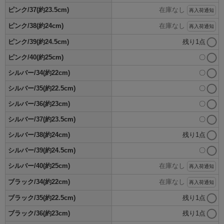
ピンク/37(約23.5cm)
在庫なし
再入荷通知
ピンク/38(約24cm)
在庫なし
再入荷通知
ピンク/39(約24.5cm)
残り1点
ピンク/40(約25cm)
〇
シルバー/34(約22cm)
〇
シルバー/35(約22.5cm)
〇
シルバー/36(約23cm)
〇
シルバー/37(約23.5cm)
〇
シルバー/38(約24cm)
残り1点
シルバー/39(約24.5cm)
〇
シルバー/40(約25cm)
在庫なし
再入荷通知
ブラック/34(約22cm)
在庫なし
再入荷通知
ブラック/35(約22.5cm)
残り1点
ブラック/36(約23cm)
残り1点