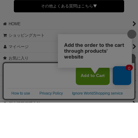
さい。
その他よくある質問はこちら▼
◆領収書はご希望頂いた場合のみ発行しております。
【これからご注文する場合】
HOME
STEP2「お届け先・お支払い」ページにて備考欄に下記の記載をお
願いします。
ショッピングカート
①領収書希望
②宛名（空欄は上様は不可）
マイページ
③但し書き（空欄やお品代は不可）
＞詳細は画像をタップ＜
お気に入り
【すでにご注文が完了している場合】
特定商取引法表示
①お電話・メール・LINEにて領収書希望の連絡をお願い致します
②後日、郵送にて領収書を送らせて頂きます。
ご利用案内
【マイページから発行する場合】
お問い合せ
①マイページから購入履歴→購入内容→領収書発行を選択。
②後日、郵送にて領収書を送らせて頂きます。
個人情報保護方針
PCサイト