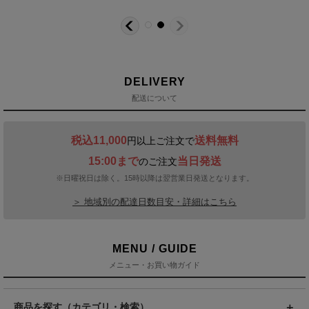
DELIVERY
配送について
税込11,000
送料無料
円以上ご注文で
15:00まで
当日発送
のご注文
※日曜祝日は除く。15時以降は翌営業日発送となります。
＞ 地域別の配達日数目安・詳細はこちら
MENU / GUIDE
メニュー・お買い物ガイド
商品を探す（カテゴリ・検索）