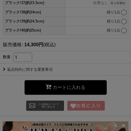
ブラック/37(約23.5cm)
在庫なし
再入荷通知
ブラック/38(約24cm)
残り1点
ブラック/39(約24.5cm)
残り1点
ブラック/40(約25cm)
残り1点
販売価格
:
14,300
円
(税込)
数量
:
返品特約に関する重要事項
カートに入れる