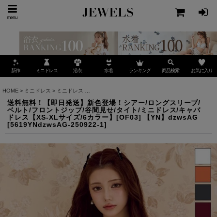
menu
ミニドレス
ランキング
お気に入り
新作
浴衣
水着
商品検索
HOME
>
ミニドレス
>
ミニドレス
>
送料無料！【即日発送】新色登場！シアー/ロングスリーブ/
送料無料！【即日発送】新色登場！シアー/ロングスリーブ/
ベルト/フロントジップ/谷間見せ/タイト/ミニドレス/キャバ
ドレス【XS-XLサイズ/6カラー】[OF03] 【YN】dzwsAG
[
5619YNdzwsAG-250922-1
]