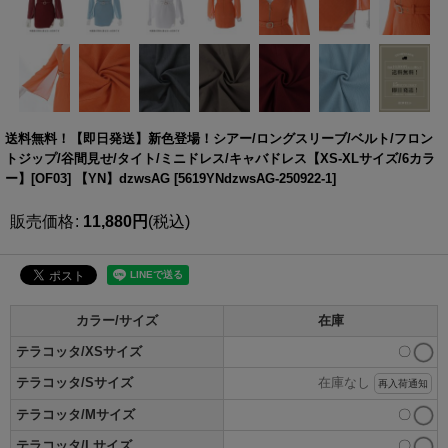
送料無料！【即日発送】新色登場！シアー/ロングスリーブ/ベルト/フロン
トジップ/谷間見せ/タイト/ミニドレス/キャバドレス【XS-XLサイズ/6カラ
ー】[OF03] 【YN】dzwsAG
[
5619YNdzwsAG-250922-1
]
販売価格
:
11,880
円
(税込)
カラー/サイズ
在庫
テラコッタ/XSサイズ
〇
テラコッタ/Sサイズ
在庫なし
再入荷通知
テラコッタ/Mサイズ
〇
テラコッタ/Lサイズ
〇