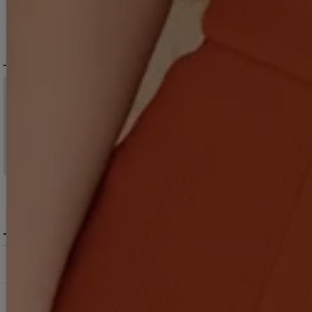
DELIVERY
配送について
税込11,000
送料無料
円以上ご注文で
15:00まで
当日発送
のご注文
※日曜祝日は除く。15時以降は翌営業日発送となります。
＞ 地域別の配達日数目安・詳細はこちら
MENU / GUIDE
メニュー・お買い物ガイド
商品を探す（カテゴリ・検索）
サービス・お知らせ