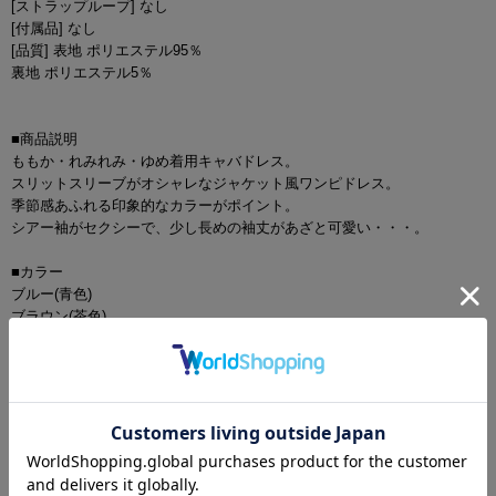
[ストラップループ] なし
[付属品] なし
[品質] 表地 ポリエステル95％
裏地 ポリエステル5％
■商品説明
ももか・れみれみ・ゆめ着用キャバドレス。
スリットスリーブがオシャレなジャケット風ワンピドレス。
季節感あふれる印象的なカラーがポイント。
シアー袖がセクシーで、少し長めの袖丈があざと可愛い・・・。
■カラー
ブルー(青色)
ブラウン(茶色)
ワインレッド(赤色)
グレー(灰色)
テラコッタ(橙色)
ホワイト(白色)
■モデル
ももか
身長：156cm