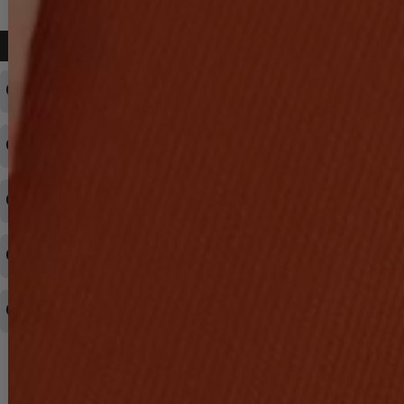
よくある質問
ログインID・パスワードを忘れてしまった
注文内容の変更・キャンセルをしたい
◆下記ページより、ログインIDの変更が可能です。
ログイン情報をお忘れの方はコチラ＞＞
どのような支払方法が可能ですか？
◆即日発送を行なっている関係上、午後以降のご連絡やキャンセル
はご対応できない場合がございます。
ご希望の場合は、お早めにご連絡を頂けますようお願い致します。
商品や配送日時など、注文内容の変更はできますか？
※発送後、発送準備が完了しお手続きが間に合わない場合は変更、
◆代金引換・クレジットカード・携帯キャリア決済・おねだり決
キャンセルをお断りさせて頂くことはがありますのであらかじめご
済・AmazonPayなどがございます。
了承ください。
領収書を発行してほしい
◆商品発送前の変更は承っております。
すでに発送手配済みで、変更処理が間に合わない場合はご容赦くだ
さい。
その他よくある質問はこちら▼
◆領収書はご希望頂いた場合のみ発行しております。