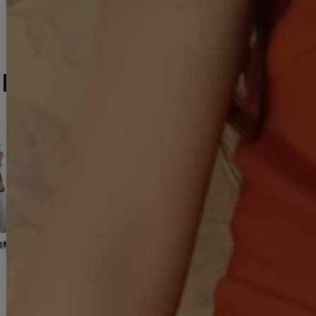
9,900
円
(税込)
人気ランキング (ミニドレス)
No.13
No.14
No.15
【即日発送】送料無料！新色登場！ビジューキャミソールミニドレス/キャバドレス 【XS-Mサイズ / 10カラー】[OF03-X] 【YN】dzw
【即日発送】送料無料！アメスリ/ビジュー/シアー/シフォン/チュール/ティアード/フレア/ミニドレス/キャバドレス【XS-Mサイズ/2カラー】[OF03]【YN】dzwuBF
新色登場!【即日発送】送料無料!バックレースアップ/リボン/キャミソール/フレア/ミニドレス/キャバドレス【XS-Sサイズ/3カラー】[OF03]【YN】dzjvBF【一部予約商品/9月上旬発送予定】
12,980
円
(税込)
14,960
円
(税込)
12,650
円
(税込)
2YNdzwuAGO-260706-1
XS-Mサイズ/2カラー】[OF01]【SB】IA
[
3740SBdzmvSK-260721-1
]
]
[
3761SBdzquAGO-260706-2
]