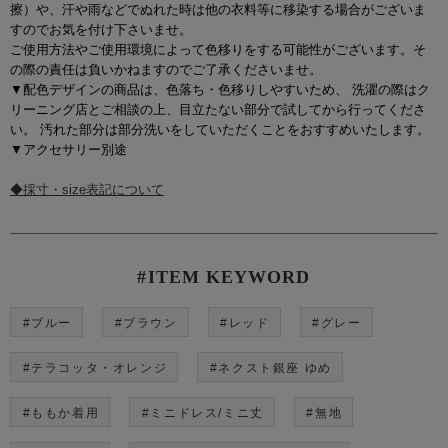
擦）や、汗や雨などでぬれた時は他の衣料等に移染する場合がございま
すのでお気を付け下さいませ。
ご使用方法やご使用環境によって色移りをする可能性がございます。そ
の際の責任は負いかねますのでご了承くださいませ。
▼配色デザインの商品は、色落ち・色移りしやすいため、 洗濯の際はク
リーニング店とご相談の上、目立たない部分で試してから行ってくださ
い。 汚れた部分は部分洗いをしていただくことをおすすめいたします。
▼アクセサリー別途
◆採寸・size表記について
#ITEM KEYWORD
#ブルー
#ブラウン
#レッド
#グレー
#テラコッタ・オレンジ
#ネクスト銀座 ゆめ
#ももか着用
#ミニドレス/ミニ丈
#無地