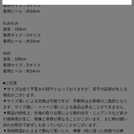
着用サイズ：Sサイズ
着用ヒール：約14cm
れみれみ
身長：163cm
着用サイズ：Sサイズ
着用ヒール：約14cm
ゆめ
身長：160cm
着用サイズ：Sサイズ
着用ヒール：約14cm
■ご注意
▼サイズは全て平置きの採寸となっておりますが、若干の誤差が生じる
場合がございます。
▼サイズ違いによる交換は可能ですが、手数料はお客様のご負担となり
ます。サイズ違い・イメージ違いによる返品は承ることができません。
▼商品の特性上、生地の取り位置により柄の出方・ニュアンスなど多少
の個体差が生じ、画像と表情が異なることがございます。また柄が縫い
合わせ部分で必ずしも合っていないことがございます。
▼長時間濡れたままで重ねて置いたり、摩擦（特に湿った状態での摩