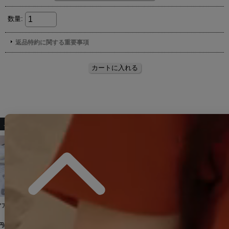
こちらもおすすめ♡
【ヘアアクセサリー/バレッタ】シンプルリボンミニバレッタ【2カラー】[OF02]
【アクセサリー：ピアス】リボンビジューパールピアス【2カラー】[OF02]
[
A23074
2,178
円
(税込)
3,278
円
(税込)
【即日発送】2WAYネックロングスリーブオフショルタイトミニドレス/キャバドレス【XS-Lサイズ/4カラー】[OF03] 【YN】dzcAG