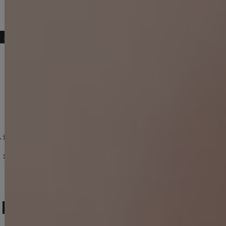
こちらもおすすめ♡
-250213-1
]
カラー】[OF03] 【YN】dzwg
送料無料！【即日発送】バストカットスカーフワンショルセットアップミニドレス/キャバドレス【XS-Mサイズ/1カラー】[OF03] 【YN】dzcvAG
送料無料！カットアウト/チェーンベルト/半袖/タイト/ワッフル/ミニドレス/キャバドレス【XS-Mサイズ/1カラー】[OF01] 【SB】dzcuAG
[
PT9333CX-B-S2301
]
【即日発送】襟付き/フロントジップ/フレアー/ワンピースドレス/キャバドレス【XS-Lサイズ/3カラー】[OF01] 【SB】dzqvAG
11,880
円
(税込)
10,890
円
(税込)
10,890
円
(税込)
人気ランキング (セットアップ)
No.13
No.14
No.15