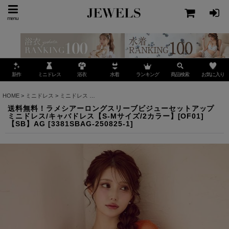
menu
ミニドレス
ランキング
お気に入り
新作
浴衣
水着
商品検索
HOME
>
ミニドレス
>
ミニドレス
>
送料無料！ラメシアーロングスリーブビジューセットアップ
送料無料！ラメシアーロングスリーブビジューセットアップ
ミニドレス/キャバドレス【S-Mサイズ/2カラー】[OF01]
【SB】AG
[
3381SBAG-250825-1
]