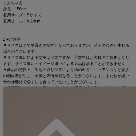
まおちゃる
身長：156cm
着用サイズ：Sサイズ
着用ヒール：約14cm
z ■ご注意
▼サイズは全て平置きの採寸となっておりますが、若干の誤差が生じる
場合がございます。
▼サイズ違いによる交換は可能ですが、手数料はお客様のご負担となり
ます。サイズ違い・イメージ違いによる返品は承ることができません。
▼商品の特性上、生地の取り位置により柄の出方・ニュアンスなど多少
の個体差が生じ、画像と表情が異なることがございます。また柄が縫い
合わせ部分で必ずしも合っていないことがございます。
▼長時間濡れたままで重ねて置いたり、摩擦（特に湿った状態での摩
擦）や、汗や雨などでぬれた時は他の衣料等に移染する場合がございま
すのでお気を付け下さいませ。
ご使用方法やご使用環境によって色移りをする可能性がございます。そ
の際の責任は負いかねますのでご了承くださいませ。
▼配色デザインの商品は、色落ち・色移りしやすいため、 洗濯の際はク
リーニング店とご相談の上、目立たない部分で試してから行ってくださ
い。 汚れた部分は部分洗いをしていただくことをおすすめいたします。