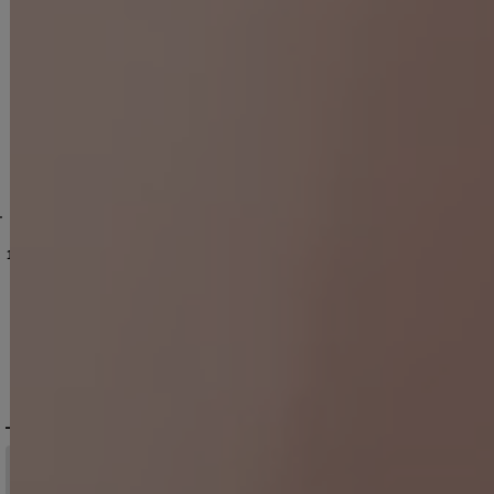
AG-260801-1-CC
-XLサイズ/4カラー】[OF01]【SB】dzquAG
]
【送料無料!】【即日発送】新色登場!リボンチェーンツイードセットアップキャミドレス/キャバドレス【XS-Lサイズ/6カラー】[OF03] 【YN】dzw
[
6013YNdzjvBF-260708-1-CC
[
AG5423YNdzwg-250825-2
送料無料!キャミソール/パイピング/リボンチョーカー/Aライン/小花柄/デニム/バイカラー/セットアップ/ミニドレス/キャバドレス【XS-Mサイズ/2カラー】[OF03]【YN】dzwvAG【一部予約商品/9月上旬発送予定】
]
[
5847YNdzwvAG
]
【即日発送】送料無料！ラメホルターネックスリットタイトミニドレス/キャバドレス【XS-Mサイズ/2カラー】[OF03]【YN】dzcv
12,980
円
(税込)
14,190
円
(税込)
13,970
円
(税込)
DELIVERY
配送について
税込11,000
送料無料
円以上ご注文で