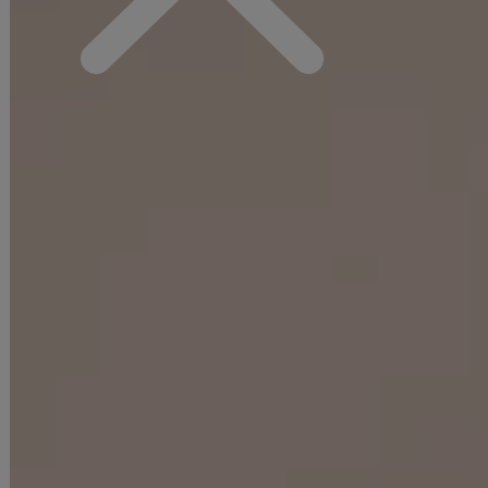
▼アクセサリー別途
◆採寸・size表記について
#ITEM KEYWORD
#ブラック
#オレンジ
#まおちゃる着用
#ももか着用
#ミニドレス/ミニ丈
#セットアップ(クロップド丈)
#ストレッチ
#無地
ラメ(グリッター)
#袖あり(ロングスリーブ・長袖)
#谷間見せ(魅せ)
#背中隠し(ブラOK)
#タイト
#サイドシアー(サイド透け)
#上品・華やか・お姉さん系
#JEWELSトレンド