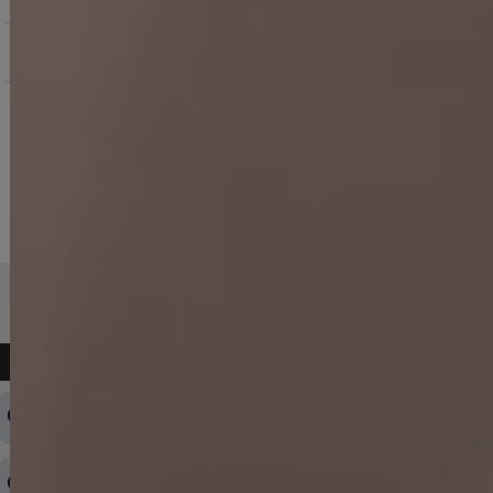
お問い合わせ
よくある質問
ログインID・パスワードを忘れてしまった
注文内容の変更・キャンセルをしたい
◆下記ページより、ログインIDの変更が可能です。