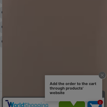
ログイン情報をお忘れの方はコチラ＞＞
どのような支払方法が可能ですか？
◆即日発送を行なっている関係上、午後以降のご連絡やキャンセル
はご対応できない場合がございます。
ご希望の場合は、お早めにご連絡を頂けますようお願い致します。
商品や配送日時など、注文内容の変更はできますか？
※発送後、発送準備が完了しお手続きが間に合わない場合は変更、
◆代金引換・クレジットカード・携帯キャリア決済・おねだり決
キャンセルをお断りさせて頂くことはがありますのであらかじめご
済・AmazonPayなどがございます。
了承ください。
領収書を発行してほしい
◆商品発送前の変更は承っております。
すでに発送手配済みで、変更処理が間に合わない場合はご容赦くだ
さい。
その他よくある質問はこちら▼
◆領収書はご希望頂いた場合のみ発行しております。
【これからご注文する場合】
HOME
STEP2「お届け先・お支払い」ページにて備考欄に下記の記載をお
願いします。
ショッピングカート
①領収書希望
②宛名（空欄は上様は不可）
マイページ
③但し書き（空欄やお品代は不可）
＞詳細は画像をタップ＜
お気に入り
【すでにご注文が完了している場合】
特定商取引法表示
①お電話・メール・LINEにて領収書希望の連絡をお願い致します