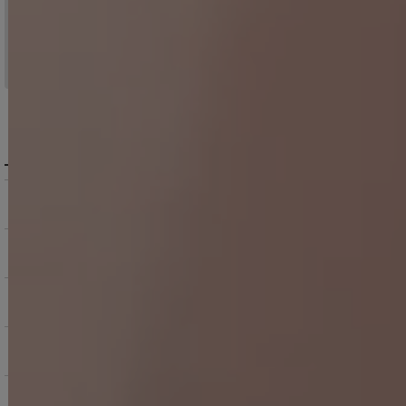
15:00まで
当日発送
のご注文
※日曜祝日は除く。15時以降は翌営業日発送となります。
＞ 地域別の配達日数目安・詳細はこちら
MENU / GUIDE
メニュー・お買い物ガイド
商品を探す（カテゴリ・検索）
サービス・お知らせ
ご購入にあたっての注意点
お支払いについて
返品交換について