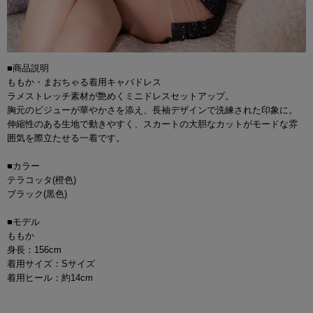
■商品説明
ももか・まおちゃる着用キャバドレス
ラメストレッチ素材が艶めくミニドレスセットアップ。
胸元のビジューが華やかさを添え、長袖デザインで洗練された印象に。
伸縮性のある生地で動きやすく、スカートの大胆なカットがモードな雰
囲気を際立たせる一着です。
■カラー
テラコッタ(橙色)
ブラック(黒色)
■モデル
ももか
身長：156cm
着用サイズ：Sサイズ
着用ヒール：約14cm