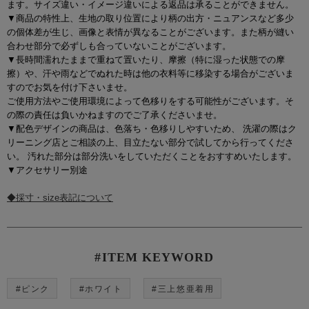
ます。サイズ違い・イメージ違いによる返品は承ることができません。
▼商品の特性上、生地の取り位置により柄の出方・ニュアンスなど多少
の個体差が生じ、画像と表情が異なることがございます。また柄が縫い
合わせ部分で必ずしも合っていないことがございます。
▼長時間濡れたままで重ねて置いたり、摩擦（特に湿った状態での摩
擦）や、汗や雨などでぬれた時は他の衣料等に移染する場合がございま
すのでお気を付け下さいませ。
ご使用方法やご使用環境によって色移りをする可能性がございます。そ
の際の責任は負いかねますのでご了承くださいませ。
▼配色デザインの商品は、色落ち・色移りしやすいため、 洗濯の際はク
リーニング店とご相談の上、目立たない部分で試してから行ってくださ
い。 汚れた部分は部分洗いをしていただくことをおすすめいたします。
▼アクセサリー別途
◆採寸・size表記について
#ITEM KEYWORD
#ピンク
#ホワイト
#三上悠亜着用