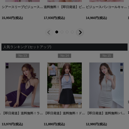
ビジュースパンコールキャミマーメイドミニドレス/キャバドレス【XS-Mサイズ/1カラー】[OF03] 【YN】dzw
ショルダーリボンギャザーセットアップドレス/キャバドレス【XS-Lサイズ/1カラー】[OF03] 【YN】dzwe
[
BF5407YNdzwv-250214-1
肩紐リボン/オフショル/フリル/ウエストビジュー/ミニドレス/キャバドレス【XS-Lサイズ/1カラー】[OF01] 【SB】dzw
]
[
11,880
円
(税込)
10,890
円
(税込)
12,980
円
(税込)
人気ランキング (セットアップ)
No.15
No.16
No.17
送料無料！ビジュー/セットアップ/ラメ生地/ストレッチ/チェーン/キャミソール/サイドシアー/ミニドレス/キャバドレス【XS-Mサイズ/3カラー】[OF03]【YN】dzwsCA
送料無料！刺繍/花柄/クロス紐/セットアップ/2ピース/タイト/フロントジップ/インナーパンツ/谷間見せ/ミニドレス/キャバドレス【XS-Mサイズ/1カラー】[OF03]【YN】dzcvJS
12,980
円
(税込)
12,980
円
(税込)
11,88
45YNdzw-260115-1
[
6022YNdzwvJS-260722-1
]
【即日発送】送料無料!パール襟フロントジップセットアップタイトミニドレス/キャバドレス【XS-XLサイズ/ 4カラー】[OF01] 【SB】dzwIA
]
[
5788YNdzcvBF-260306-1
[
5277YNdzcv-260205
]
980
円
(税込)