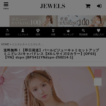
menu
ミニドレス
ランキング
お気に入り
新作
浴衣
水着
商品検索
HOME
>
ミニドレス
>
ミニドレス
>
送料無料！【即日発送】パールビジューキャミセットアップミ
送料無料！【即日発送】パールビジューキャミセットアップ
ミニドレス/キャバドレス【XS-Lサイズ/2カラー】[OF03]
【YN】dzpn
[
BF5411YNdzpn-250214-1
]