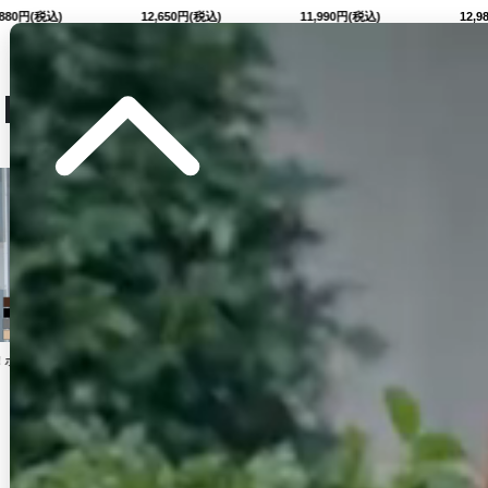
11,880
円
(税込)
12,650
円
(税込)
11,990
円
(税込)
人気ランキング (セットアップ)
No.13
No.14
No.15
【送料無料!】【即日発送】新色登場!リボンチェーンツイードセットアップキャミドレス/キャバドレス【XS-Lサイズ/6カラー】[OF03] 【YN】dzw
送料無料!キャミソール/パイピング/リボンチョーカー/Aライン/小花柄/デニム/バイカラー/セットアップ/ミニドレス/キャバドレス【XS-Mサイズ/2カラー】[OF03]【YN】dzwvAG【一部予約商品/9月上旬発送予定】
【即日発送】送料無料！ラメホルターネックスリットタイトミニドレス/キャバドレス【XS-Mサイズ/2カラー】[OF03]【YN】dzcv
12,980
円
(税込)
14,190
円
(税込)
13,970
円
(税込)
AG-260801-1-CC
-XLサイズ/4カラー】[OF01]【SB】dzquAG
]
[
6013YNdzjvBF-260708-1-CC
[
AG5423YNdzwg-250825-2
]
[
5847YNdzwvAG
]