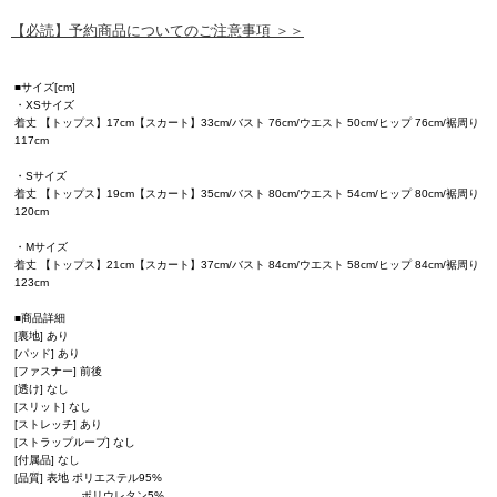
【必読】予約商品についてのご注意事項 ＞＞
■サイズ[cm]
・XSサイズ
着丈 【トップス】17cm【スカート】33cm/バスト 76cm/ウエスト 50cm/ヒップ 76cm/裾周り
117cm
・Sサイズ
着丈 【トップス】19cm【スカート】35cm/バスト 80cm/ウエスト 54cm/ヒップ 80cm/裾周り
120cm
・Mサイズ
着丈 【トップス】21cm【スカート】37cm/バスト 84cm/ウエスト 58cm/ヒップ 84cm/裾周り
123cm
■商品詳細
[裏地] あり
[パッド] あり
[ファスナー] 前後
[透け] なし
[スリット] なし
[ストレッチ] あり
[ストラップループ] なし
[付属品] なし
[品質] 表地 ポリエステル95%
ポリウレタン5%