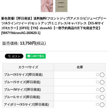
新色登場!【即日発送】送料無料!フロントジップ/アメスリ/ビジュー/プリー
ツ/Aライン/ツイード/セットアップ/ミニドレス/キャバドレス【XS-Mサイ
ズ/4カラー】[OF03]【YN】dzwvAG【一部予約商品/9月下旬発送予定】
[
5847YNdzwvAG-260620-1
]
販売価格
:
13,750
円
(税込)
カラー/サイズ
在庫
ブルー/XSサイズ(即日発送)
〇
ブルー/Sサイズ(即日発送)
〇
ブルー/Mサイズ(即日発送)
〇
ブルー/Lサイズ(即日発送)
〇
アイボリー/XSサイズ(即日発送)
〇