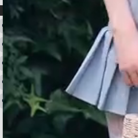
よくある質問
ログインID・パスワードを忘れてしまった
注文内容の変更・キャンセルをしたい
◆下記ページより、ログインIDの変更が可能です。
ログイン情報をお忘れの方はコチラ＞＞
どのような支払方法が可能ですか？
◆即日発送を行なっている関係上、午後以降のご連絡やキャンセル
はご対応できない場合がございます。
ご希望の場合は、お早めにご連絡を頂けますようお願い致します。
商品や配送日時など、注文内容の変更はできますか？
※発送後、発送準備が完了しお手続きが間に合わない場合は変更、
◆代金引換・クレジットカード・携帯キャリア決済・おねだり決
キャンセルをお断りさせて頂くことはがありますのであらかじめご
済・AmazonPayなどがございます。
了承ください。
領収書を発行してほしい
◆商品発送前の変更は承っております。
すでに発送手配済みで、変更処理が間に合わない場合はご容赦くだ
さい。
その他よくある質問はこちら▼
◆領収書はご希望頂いた場合のみ発行しております。
【これからご注文する場合】
HOME