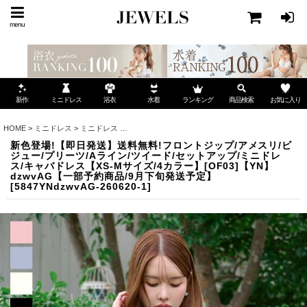
menu
ミニドレス
ランキング
お気に入り
新作
浴衣
水着
商品検索
HOME
>
ミニドレス
>
ミニドレス
>
新色登場!【即日発送】送料無料!フロントジップ/アメスリ
新色登場!【即日発送】送料無料!フロントジップ/アメスリ/ビ
ジュー/プリーツ/Aライン/ツイード/セットアップ/ミニドレ
ス/キャバドレス【XS-Mサイズ/4カラー】[OF03]【YN】
dzwvAG【一部予約商品/9月下旬発送予定】
[
5847YNdzwvAG-260620-1
]