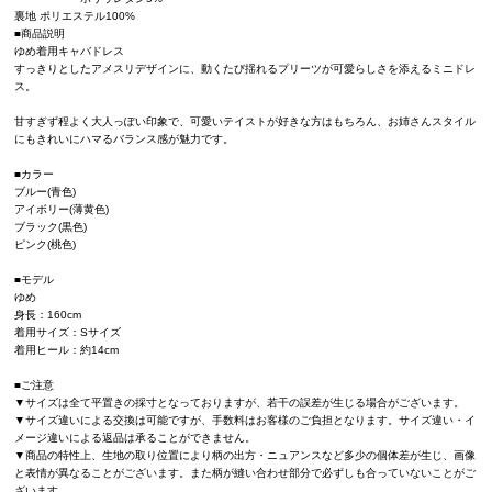
裏地 ポリエステル100%
■商品説明
ゆめ着用キャバドレス
すっきりとしたアメスリデザインに、動くたび揺れるプリーツが可愛らしさを添えるミニドレ
ス。
甘すぎず程よく大人っぽい印象で、可愛いテイストが好きな方はもちろん、お姉さんスタイル
にもきれいにハマるバランス感が魅力です。
■カラー
ブルー(青色)
アイボリー(薄黄色)
ブラック(黒色)
ピンク(桃色)
■モデル
ゆめ
身長：160cm
着用サイズ：Sサイズ
着用ヒール：約14cm
■ご注意
▼サイズは全て平置きの採寸となっておりますが、若干の誤差が生じる場合がございます。
▼サイズ違いによる交換は可能ですが、手数料はお客様のご負担となります。サイズ違い・イ
メージ違いによる返品は承ることができません。
▼商品の特性上、生地の取り位置により柄の出方・ニュアンスなど多少の個体差が生じ、画像
と表情が異なることがございます。また柄が縫い合わせ部分で必ずしも合っていないことがご
ざいます。