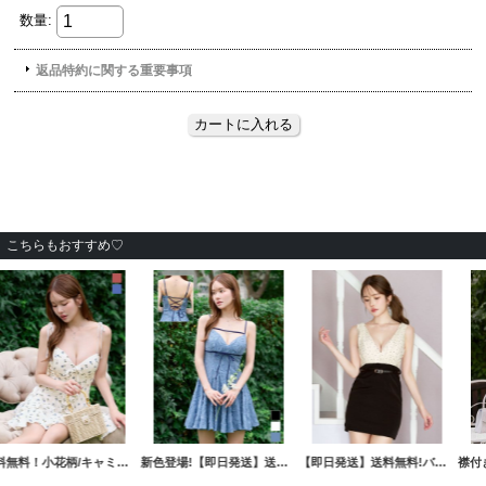
こちらもおすすめ♡
送料無料！小花柄/キャミソール/フリル/リボン/フレアー/ミニドレス/キャバドレス【XS-Mサイズ/2カラー】[OF01]【SB】dzwsBF
新色登場!【即日発送】送料無料!バックレースアップ/リボン/キャミソール/フレア/ミニドレス/キャバドレス【XS-Sサイズ/3カラー】[OF03]【YN】dzjvBF【一部予約商品/9月上旬発送予定】
【即日発送】送料無料!バイカラー/ドット柄/ギャザー/Vネック/ノースリーブ/ベルト/タイト/ドッキング/ミニドレス/キャバドレス【XS-Mサイズ/1カラー】[OF01] 【SB】dzmvAG