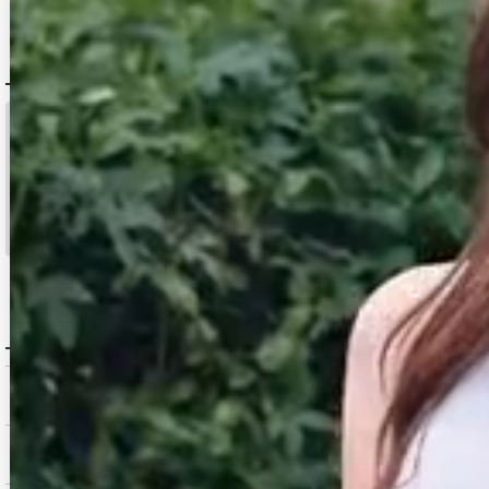
DELIVERY
配送について
税込11,000
送料無料
円以上ご注文で
15:00まで
当日発送
のご注文
※日曜祝日は除く。15時以降は翌営業日発送となります。
＞ 地域別の配達日数目安・詳細はこちら
MENU / GUIDE
メニュー・お買い物ガイド
商品を探す（カテゴリ・検索）
サービス・お知らせ