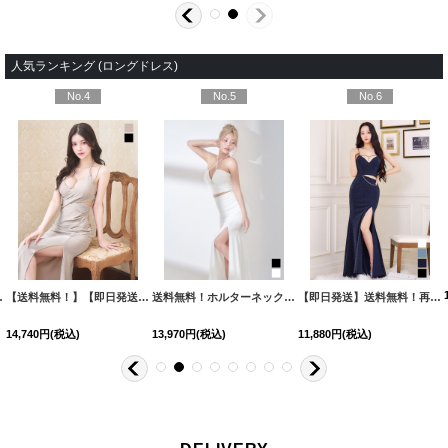
人気ランキング (ロングドレス)
No.4
No.5
No.6
ー】[OF01-X] 【SB】dzw
【送料無料！】【即日発送】キャミソールラメロングドレス/キャバドレス【XS-XLサイズ/3カラー】[OF03] 【YN】dzy【一部予約商品/9月上旬発送予定】
[
5044YNdzw-240228-2
送料無料！ホルターネック/ラメ生地/クリンクル素材/フロントジップ/セットアップ/サイドスリット/ロングドレス/キャバドレス【XS-Mサイズ/2カラー】[OF03]【YN】dzcv
]
【即日発送】送料無料！再入荷!グリッターラメキャミロングドレス/キャミ/チェーン/スリット/谷間見せ/ロングドレス/ キャバドレス【XS-XLサイズ/4カラー】[OF01] 【SB】dzj
14,740
円
(税込)
13,970
円
(税込)
11,880
円
(税込)