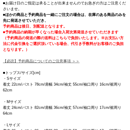
■お届け日のご指定は承ることが出来ませんのでお急ぎの方はご注意くだ
さいませ。
■
ほかの商品と予約商品を一緒にご注文の場合は、在庫のある商品のみを
先に発送させていただき、
予約商品は後日、別配送となります。
■予約商品の納期が早くなった場合入荷次第発送させていただきます
（予約商品の発送の際の送料はこちらで負担いたします。※お支払い方
法に代金引換をご選択頂いている場合、代引き手数料がお客様のご負担
となります。）
【必読】予約商品についてのご注意事項 ＞＞
■トップス/サイズ[cm]
・Sサイズ
着丈 22cm/バスト 78cm/肩幅 34cm/袖丈 55cm/袖口周り 16cm/裾周り
62cm
・Mサイズ
着丈 24cm/バスト 82cm/肩幅 36cm/袖丈 57cm/袖口周り 17cm/裾周り
64cm
・Lサイズ