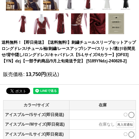
送料無料！【即日発送】【送料無料!】刺繍チュールスリーブセットアップ
ロングドレス/チュール袖/刺繍/レースアップ/シアー/スリット/透け/谷間見
せ/背中隠し/ロングドレス/キャバドレス【S-Lサイズ/4カラー】[OF03]
【YN】dzj【一部予約商品/9月上旬発送予定】
[
5189YNdzj-240828-2
]
販売価格
:
13,750
円
(税込)
カラー/サイズ
在庫
アイスブルー/Sサイズ(即日発送)
〇
アイスブルー/Mサイズ(即日発送)
在庫なし
再入荷通知
アイスブルー/Lサイズ(即日発送)
〇