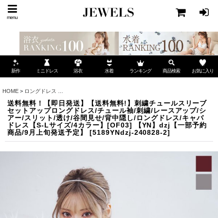
menu
ミニドレス
ランキング
お気に入り
新作
浴衣
水着
商品検索
HOME
>
ロングドレス
>
送料無料！【即日発送】【送料無料!】刺繍チュールスリーブセットアッ
送料無料！【即日発送】【送料無料!】刺繍チュールスリーブ
セットアップロングドレス/チュール袖/刺繍/レースアップ/シ
アー/スリット/透け/谷間見せ/背中隠し/ロングドレス/キャバ
ドレス【S-Lサイズ/4カラー】[OF03] 【YN】dzj【一部予約
商品/9月上旬発送予定】
[
5189YNdzj-240828-2
]