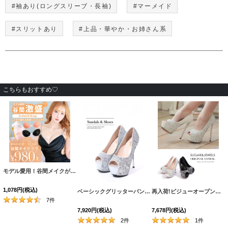
#袖あり(ロングスリーブ・長袖)
#マーメイド
#スリットあり
#上品・華やか・お姉さん系
こちらもおすすめ♡
モデル愛用！谷間メイクが実現する激盛りぷるぷる肉厚シリコンブラ[OF08-U]
[
N6024H
1,078
円
(税込)
[
5044YNdzw-240228-1
ベーシックグリッターパンプス/14cmヒール【2カラー/7サイズ】[OF02]
]
[
3006S
再入荷!ビジューオープントゥプラットフォームパンプス【34-40サイズ/2カラー】[OF02]
7
件
7,920
円
(税込)
7,678
円
(税込)
2
件
1
件