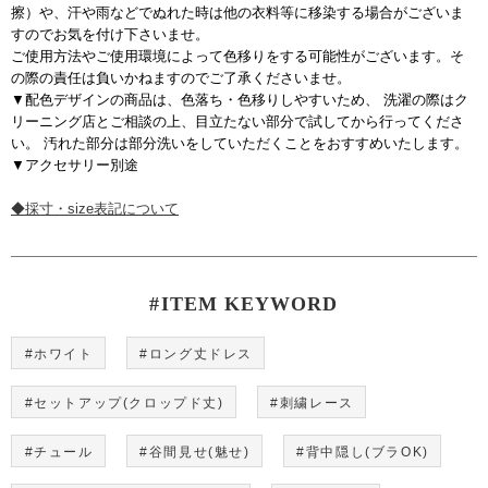
擦）や、汗や雨などでぬれた時は他の衣料等に移染する場合がございま
すのでお気を付け下さいませ。
ご使用方法やご使用環境によって色移りをする可能性がございます。そ
の際の責任は負いかねますのでご了承くださいませ。
▼配色デザインの商品は、色落ち・色移りしやすいため、 洗濯の際はク
リーニング店とご相談の上、目立たない部分で試してから行ってくださ
い。 汚れた部分は部分洗いをしていただくことをおすすめいたします。
▼アクセサリー別途
◆採寸・size表記について
#ITEM KEYWORD
#ホワイト
#ロング丈ドレス
#セットアップ(クロップド丈)
#刺繍レース
#チュール
#谷間見せ(魅せ)
#背中隠し(ブラOK)