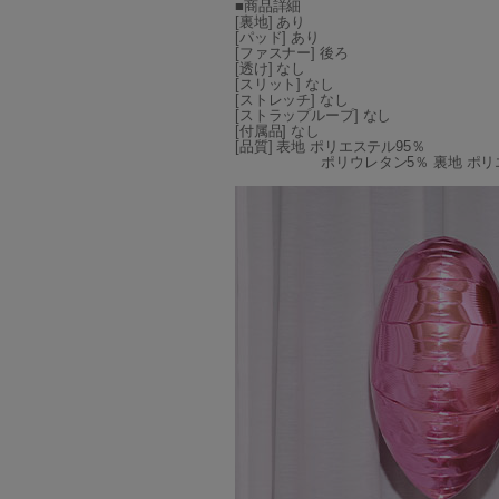
■商品詳細
[裏地] あり
[パッド] あり
[ファスナー] 後ろ
[透け] なし
[スリット] なし
[ストレッチ] なし
[ストラップループ] なし
[付属品] なし
[品質] 表地 ポリエステル95％
ポリウレタン5％ 裏地 ポリエス