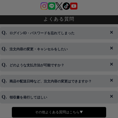
よくある質問
ログインID・パスワードを忘れてしまった
注文内容の変更・キャンセルをしたい
◆下記ページより、ログインIDの変更が可能です。
ログイン情報をお忘れの方はコチラ＞＞
どのような支払方法が可能ですか？
◆即日発送を行なっている関係上、午後以降のご連絡やキャンセル
はご対応できない場合がございます。
ご希望の場合は、お早めにご連絡を頂けますようお願い致します。
商品や配送日時など、注文内容の変更はできますか？
※発送後、発送準備が完了しお手続きが間に合わない場合は変更、
◆代金引換・クレジットカード・携帯キャリア決済・おねだり決
キャンセルをお断りさせて頂くことはがありますのであらかじめご
済・AmazonPayなどがございます。
了承ください。
領収書を発行してほしい
◆商品発送前の変更は承っております。
すでに発送手配済みで、変更処理が間に合わない場合はご容赦くだ
さい。
その他よくある質問はこちら▼
◆領収書はご希望頂いた場合のみ発行しております。