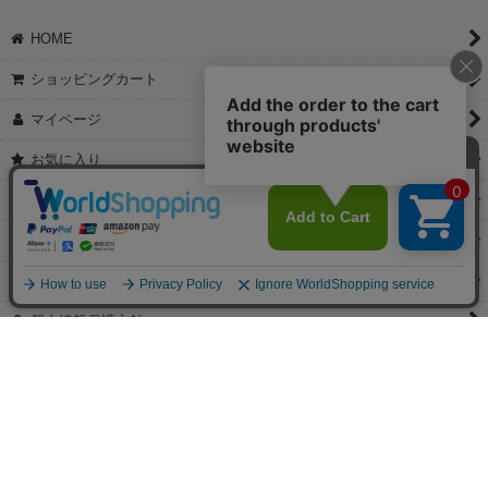
【これからご注文する場合】
HOME
STEP2「お届け先・お支払い」ページにて備考欄に下記の記載をお
願いします。
ショッピングカート
①領収書希望
②宛名（空欄は上様は不可）
マイページ
③但し書き（空欄やお品代は不可）
＞詳細は画像をタップ＜
お気に入り
【すでにご注文が完了している場合】
特定商取引法表示
①お電話・メール・LINEにて領収書希望の連絡をお願い致します
②後日、郵送にて領収書を送らせて頂きます。
ご利用案内
【マイページから発行する場合】
お問い合せ
①マイページから購入履歴→購入内容→領収書発行を選択。
②後日、郵送にて領収書を送らせて頂きます。
個人情報保護方針
PCサイト
Copyright(C)2026 jewels Corporation.All Rights Reserved.
【掲載の記事・写真・イラストなどの無断複写・転載等を禁じます。】