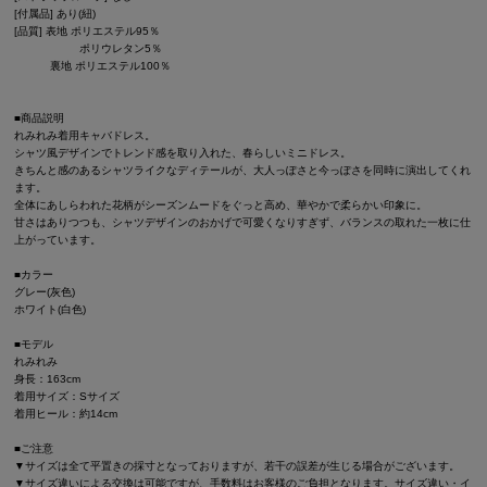
[付属品] あり(紐)
[品質] 表地 ポリエステル95％
ポリウレタン5％
裏地 ポリエステル100％
■商品説明
れみれみ着用キャバドレス。
シャツ風デザインでトレンド感を取り入れた、春らしいミニドレス。
きちんと感のあるシャツライクなディテールが、大人っぽさと今っぽさを同時に演出してくれ
ます。
全体にあしらわれた花柄がシーズンムードをぐっと高め、華やかで柔らかい印象に。
甘さはありつつも、シャツデザインのおかげで可愛くなりすぎず、バランスの取れた一枚に仕
上がっています。
■カラー
グレー(灰色)
ホワイト(白色)
■モデル
れみれみ
身長：163cm
着用サイズ：Sサイズ
着用ヒール：約14cm
■ご注意
▼サイズは全て平置きの採寸となっておりますが、若干の誤差が生じる場合がございます。
▼サイズ違いによる交換は可能ですが、手数料はお客様のご負担となります。サイズ違い・イ