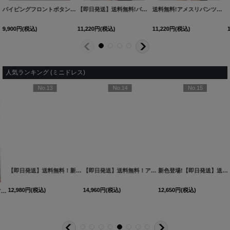
パイピングフロントボタンタイトミニドレス/キャバドレス【XS-Mサイズ/2カラー】[OF03]【YN】dzwuAG
【即日発送】送料無料!バイカラーシャツセットアップミニドレス/キャバドレス【XS-Lサイズ/2カラー】[OF01]【SB】dzjvAG
送料無料!アメスリパンツセットアップミニドレス/キャバドレス【S-Mサイズ/2カラー】[OF01]【SB】dzjgAG
9,900
円
(税込)
11,220
円
(税込)
11,220
円
(税込)
人気ランキング (ミニドレス)
No.13
No.14
No.15
【即日発送】送料無料！新色登場！ビジューキャミソールミニドレス/キャバドレス 【XS-Mサイズ / 10カラー】[OF03-X] 【YN】dzw
【即日発送】送料無料！アメスリ/ビジュー/シアー/シフォン/チュール/ティアード/フレア/ミニドレス/キャバドレス【XS-Mサイズ/2カラー】[OF03]【YN】dzwuBF
新色登場!【即日発送】送料無料!バックレースアップ/リボン/キャミソール/フレア/ミニドレス/キャバドレス【XS-Sサイズ/3カラー】[OF03]【YN】dzjvBF【一部予約商品/9月上旬発送予定】
12,980
円
(税込)
14,960
円
(税込)
12,650
円
(税込)
2YNdzwuAGO-260706-1
XS-Mサイズ/2カラー】[OF01]【SB】IA
[
3740SBdzmvSK-260721-1
]
]
[
3761SBdzquAGO-260706-2
]