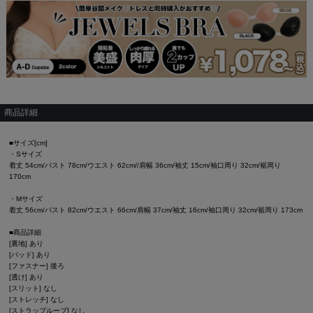
商品詳細
■サイズ[cm]
・Sサイズ
着丈 54cm/バスト 78cm/ウエスト 62cm//肩幅 36cm/袖丈 15cm/袖口周り 32cm/裾周り
170cm
・Mサイズ
着丈 56cm/バスト 82cm/ウエスト 66cm/肩幅 37cm/袖丈 16cm/袖口周り 32cm/裾周り 173cm
■商品詳細
[裏地] あり
[パッド] あり
[ファスナー] 後ろ
[透け] あり
[スリット] なし
[ストレッチ] なし
[ストラップループ] なし