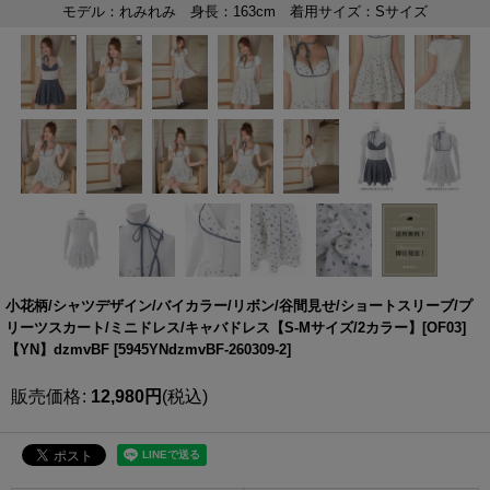
小花柄/シャツデザイン/バイカラー/リボン/谷間見せ/ショートスリーブ/プ
リーツスカート/ミニドレス/キャバドレス【S-Mサイズ/2カラー】[OF03]
【YN】dzmvBF
[
5945YNdzmvBF-260309-2
]
販売価格
:
12,980
円
(税込)