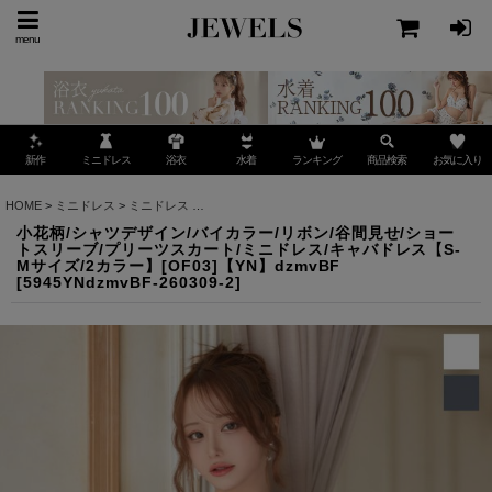
menu
ミニドレス
ランキング
お気に入り
新作
浴衣
水着
商品検索
HOME
>
ミニドレス
>
ミニドレス
>
小花柄/シャツデザイン/バイカラー/リボン/谷間見せ/シ
小花柄/シャツデザイン/バイカラー/リボン/谷間見せ/ショー
トスリーブ/プリーツスカート/ミニドレス/キャバドレス【S-
Mサイズ/2カラー】[OF03]【YN】dzmvBF
[
5945YNdzmvBF-260309-2
]