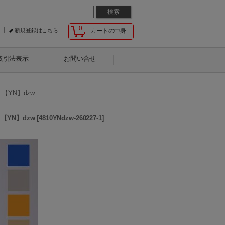
0
新規登録はこちら
カートの中身
取引法表示
お問い合せ
【YN】dzw
【YN】dzw
[
4810YNdzw-260227-1
]