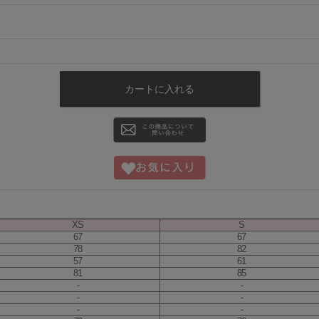
XS
S
67
67
78
82
57
61
81
85
-
-
-
-
-
-