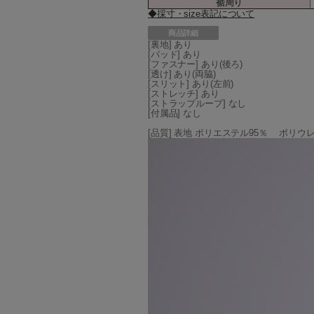
裾周り
◆採寸・size表記について
商品詳細
[裏地] あり
[パッド] あり
[ファスナー] あり(後ろ)
[透け] あり(両脇)
[スリット] あり(左前)
[ストレッチ] あり
[ストラップループ] なし
[付属品] なし
[品質] 表地 ポリエステル95％ ポリウ