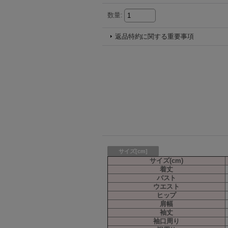
数量
:
返品特約に関する重要事項
サイズ[cm]
サイズ(cm)
着丈
バスト
ウエスト
ヒップ
肩幅
袖丈
袖口周り