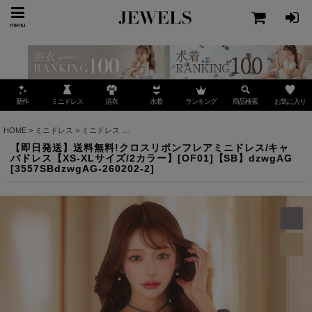
menu
ミニドレス
ランキング
お気に入り
新作
浴衣
水着
商品検索
HOME
>
ミニドレス
>
ミニドレス
>
【即日発送】送料無料!クロスリボンフレアミニドレス/キャ
【即日発送】送料無料!クロスリボンフレアミニドレス/キャ
バドレス【XS-XLサイズ/2カラー】[OF01]【SB】dzwgAG
[
3557SBdzwgAG-260202-2
]