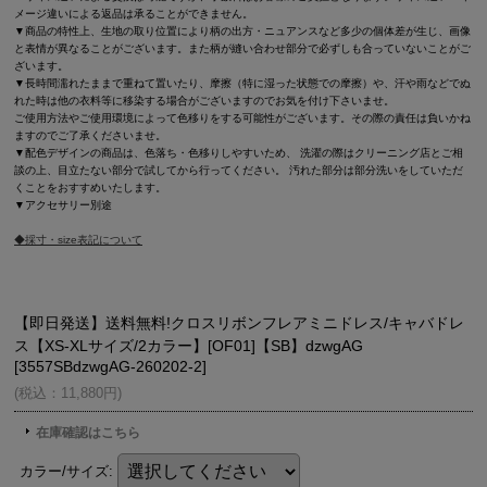
メージ違いによる返品は承ることができません。
▼商品の特性上、生地の取り位置により柄の出方・ニュアンスなど多少の個体差が生じ、画像
と表情が異なることがございます。また柄が縫い合わせ部分で必ずしも合っていないことがご
ざいます。
▼長時間濡れたままで重ねて置いたり、摩擦（特に湿った状態での摩擦）や、汗や雨などでぬ
れた時は他の衣料等に移染する場合がございますのでお気を付け下さいませ。
ご使用方法やご使用環境によって色移りをする可能性がございます。その際の責任は負いかね
ますのでご了承くださいませ。
▼配色デザインの商品は、色落ち・色移りしやすいため、 洗濯の際はクリーニング店とご相
談の上、目立たない部分で試してから行ってください。 汚れた部分は部分洗いをしていただ
くことをおすすめいたします。
▼アクセサリー別途
◆採寸・size表記について