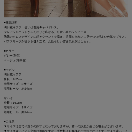
■商品説明
明日花キララ・せいは着用キャバドレス。
フレアシルエットがふんわりと広がる、可愛い系のワンピース。
胸元のクロスデザインに紐アクセントを添え、谷間をきれいに見せつつ程よい色気をプラス。
パフスリーブが甘さを引き立て、女性らしい雰囲気を演出します。
■カラー
グレー(灰色)
ベージュ(薄茶色)
■モデル
明日花キララ
身長：162cm
着用サイズ：Sサイズ
着用ヒール：約14cm
せいは
身長：161cm
着用サイズ：Sサイズ
着用ヒール：約14cm
■ご注意
▼サイズは全て平置きの採寸となっておりますが、若干の誤差が生じる場合がございます。
▼サイズ違いによる交換は可能ですが、手数料はお客様のご負担となります。サイズ違い・イ