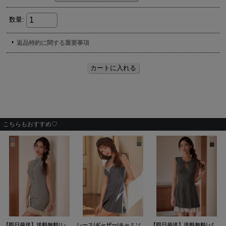
こちらもおすすめ♡
【即日発送】送料無料!レースフリルアメスリラメタイトミニドレス/キャバドレス【XS-Lサイズ/2カラー】[OF01]【SB】dzwAG
レース/ギャザー/キャミソール/フレア/ミニドレス/キャバドレス【XS-Lサイズ/2カラー】[OF03]【YN】dzwuAG
【即日発送】送料無料!バストカット/リボン/ビジュー/ノースリーブ/ボックスプリーツ/コットンレース/ミニドレス/キャバドレス【XS-XLサイズ/2カラー】[OF01]【SB】dzwAG