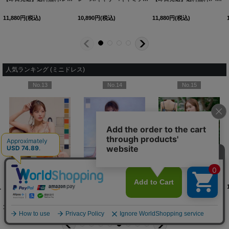
11,880
円
(税込)
10,890
円
(税込)
11,880
円
(税込)
人気ランキング (ミニドレス)
No.13
No.14
No.15
2YNdzwuAGO-260706-1
XS-Mサイズ/2カラー】[OF01]【SB】IA
[
3740SBdzmvSK-260721-1
]
【即日発送】送料無料！新色登場！ビジューキャミソールミニドレス/キャバドレス 【XS-Mサイズ / 10カラー】[OF03-X] 【YN】dzw
]
[
3761SBdzquAGO-260706-2
【即日発送】送料無料！アメスリ/ビジュー/シアー/シフォン/チュール/ティアード/フレア/ミニドレス/キャバドレス【XS-Mサイズ/2カラー】[OF03]【YN】dzwuBF
]
新色登場!【即日発送】送料無料!バックレースアップ/リボン/キャミソール/フレア/ミニドレス/キャバドレス【XS-Sサイズ/3カラー】[OF03]【YN】dzjvBF【一部予約商品/9月上旬発送予定】
12,980
円
(税込)
14,960
円
(税込)
12,650
円
(税込)