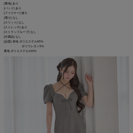
[裏地] あり
[パッド] あり
[ファスナー] 後ろ
[透け] なし
[スリット] なし
[ストレッチ] あり
[ストラップループ] なし
[付属品] なし
[品質] 表地 ポリエステル95%
ポリウレタン5%
裏地 ポリエステル100%