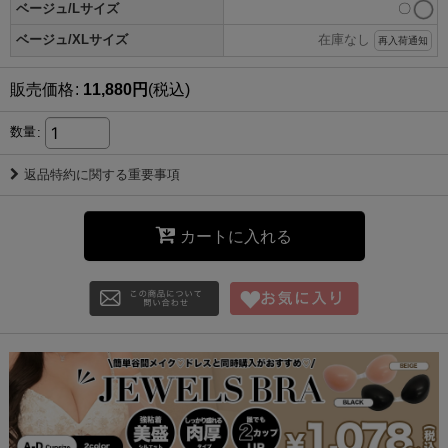
ベージュ/Lサイズ
〇
ベージュ/XLサイズ
在庫なし
再入荷通知
販売価格
:
11,880
円
(税込)
数量
:
返品特約に関する重要事項
カートに入れる