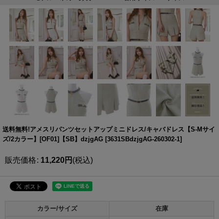
送料無料!アメスリパンツセットアップミニドレス/キャバドレス【S-Mサイ
ズ/2カラー】[OF01]【SB】dzjgAG
[
3631SBdzjgAG-260302-1
]
販売価格
:
11,220
円
(税込)
カラー/サイズ
在庫