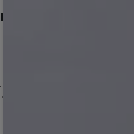
人気ランキング (セットアップ)
No.13
No.14
No.15
AG-260801-1-CC
-XLサイズ/4カラー】[OF01]【SB】dzquAG
]
【送料無料!】【即日発送】新色登場!リボンチェーンツイードセットアップキャミドレス/キャバドレス【XS-Lサイズ/6カラー】[OF03] 【YN】dzw
[
6013YNdzjvBF-260708-1-CC
[
AG5423YNdzwg-250825-2
送料無料!キャミソール/パイピング/リボンチョーカー/Aライン/小花柄/デニム/バイカラー/セットアップ/ミニドレス/キャバドレス【XS-Mサイズ/2カラー】[OF03]【YN】dzwvAG【一部予約商品/9月上旬発送予定】
]
[
5847YNdzwvAG
]
【即日発送】送料無料！ラメホルターネックスリットタイトミニドレス/キャバドレス【XS-Mサイズ/2カラー】[OF03]【YN】dzcv
12,980
円
(税込)
14,190
円
(税込)
13,970
円
(税込)
DELIVERY