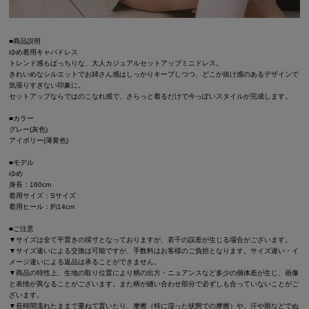
■商品説明
ゆめ着用キャバドレス
トレンド感もばっちりな、大人カジュアルセットアップミニドレス。
きれいめなシルエットでお姉さん感はしっかりキープしつつ、どこか抜け感のあるデザインで
気張りすぎない印象に。
セットアップならではのこなれ感で、さらっと着るだけで今っぽいスタイルが完成します。
■カラー
グレー(灰色)
アイボリー(薄黄色)
■モデル
ゆめ
身長：160cm
着用サイズ：Sサイズ
着用ヒール：約14cm
■ご注意
▼サイズは全て平置きの採寸となっておりますが、若干の誤差が生じる場合がございます。
▼サイズ違いによる交換は可能ですが、手数料はお客様のご負担となります。サイズ違い・イ
メージ違いによる返品は承ることができません。
▼商品の特性上、生地の取り位置により柄の出方・ニュアンスなど多少の個体差が生じ、画像
と表情が異なることがございます。また柄が縫い合わせ部分で必ずしも合っていないことがご
ざいます。
▼長時間濡れたままで重ねて置いたり、摩擦（特に湿った状態での摩擦）や、汗や雨などでぬ