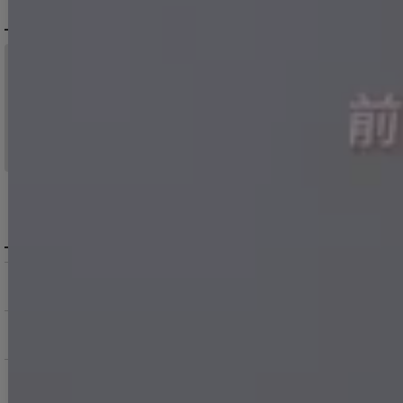
配送について
税込11,000
送料無料
円以上ご注文で
15:00まで
当日発送
のご注文
※日曜祝日は除く。15時以降は翌営業日発送となります。
＞ 地域別の配達日数目安・詳細はこちら
MENU / GUIDE
メニュー・お買い物ガイド
商品を探す（カテゴリ・検索）
サービス・お知らせ
ご購入にあたっての注意点