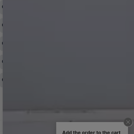
ログインID・パスワードを忘れてしまった
注文内容の変更・キャンセルをしたい
◆下記ページより、ログインIDの変更が可能です。
ログイン情報をお忘れの方はコチラ＞＞
どのような支払方法が可能ですか？
◆即日発送を行なっている関係上、午後以降のご連絡やキャンセル
はご対応できない場合がございます。
ご希望の場合は、お早めにご連絡を頂けますようお願い致します。
商品や配送日時など、注文内容の変更はできますか？
※発送後、発送準備が完了しお手続きが間に合わない場合は変更、
◆代金引換・クレジットカード・携帯キャリア決済・おねだり決
キャンセルをお断りさせて頂くことはがありますのであらかじめご
済・AmazonPayなどがございます。
了承ください。
領収書を発行してほしい
◆商品発送前の変更は承っております。
すでに発送手配済みで、変更処理が間に合わない場合はご容赦くだ
さい。
その他よくある質問はこちら▼
◆領収書はご希望頂いた場合のみ発行しております。
【これからご注文する場合】
HOME
STEP2「お届け先・お支払い」ページにて備考欄に下記の記載をお
願いします。
ショッピングカート
①領収書希望