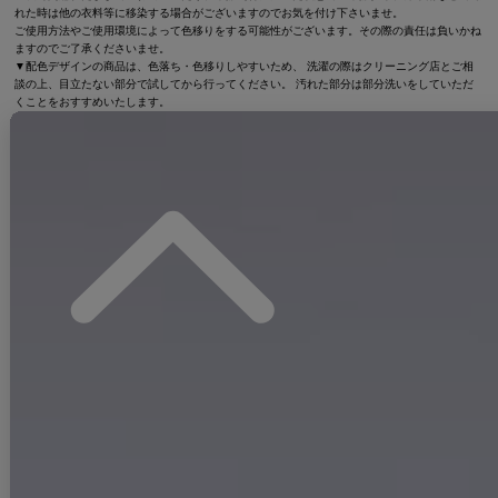
れた時は他の衣料等に移染する場合がございますのでお気を付け下さいませ。
ご使用方法やご使用環境によって色移りをする可能性がございます。その際の責任は負いかね
ますのでご了承くださいませ。
▼配色デザインの商品は、色落ち・色移りしやすいため、 洗濯の際はクリーニング店とご相
談の上、目立たない部分で試してから行ってください。 汚れた部分は部分洗いをしていただ
くことをおすすめいたします。
▼アクセサリー別途
◆採寸・size表記について