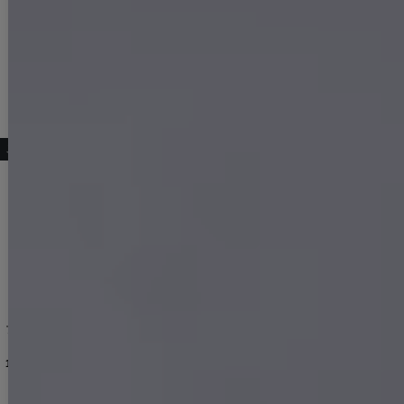
こちらもおすすめ♡
[
5885YNdzwuAG-260302-1
フロントジップショートパンツミニドレス/キャバドレス【XS-XLサイズ/2カラー】[OF03]【YN】dzjvAG
]
[
5890YNdzwuAG-260302-1
新色登場!【即日発送】【送料無料】プリーツツイードパールボタンドレス/キャバドレス【XS-Lサイズ/5カラー】[OF01]【SB】dzw
]
送料無料!ビジューリボンツイードミニワンピースドレス/キャバドレス【XS-XLサイズ/2カラー】[OF01] 【SB】dzwIA
10,890
円
(税込)
12,980
円
(税込)
12,980
円
(税込)