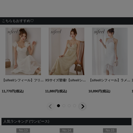
こちらもおすすめ♡
【sifeel/シフィール】フリルショルダーミディアムワンピースドレス/キャバドレス【S-Lサイズ/1カラー】[OF03] 【YN】dzqvLD
XSサイズ登場!【sifeel/シフィール】フラワーレースフレアミディアムワンピース/キャバドレス【S-Lサイズ/1カラー】[OF01]【SB】dzwLD
【sifeel/シフィール】ラメチュールアメスリマーメイドミディアムドレス/キャバドレス【S-Lサイズ/1カラー】[OF03] 【YN】dzqvFV
11,770
円
(税込)
11,880
円
(税込)
10,890
円
(税込)
人気ランキング (ワンピース)
No.13
No.14
No.15