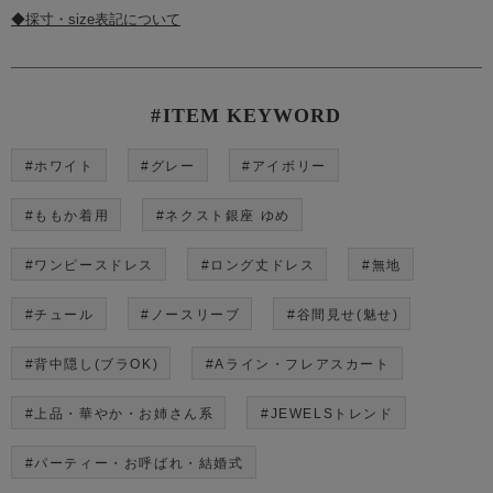
◆採寸・size表記について
#ITEM KEYWORD
#ホワイト
#グレー
#アイボリー
#ももか着用
#ネクスト銀座 ゆめ
#ワンピースドレス
#ロング丈ドレス
#無地
#チュール
#ノースリーブ
#谷間見せ(魅せ)
#背中隠し(ブラOK)
#Aライン・フレアスカート
#上品・華やか・お姉さん系
#JEWELSトレンド
#パーティー・お呼ばれ・結婚式