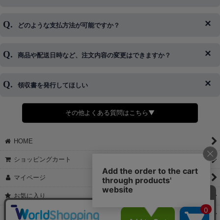
ログイン情報をお忘れの方はコチラ＞＞
どのような支払方法が可能ですか？
◆即日発送を行なっている関係上、午後以降のご連絡やキャンセル
はご対応できない場合がございます。
ご希望の場合は、お早めにご連絡を頂けますようお願い致します。
商品や配送日時など、注文内容の変更はできますか？
※発送後、発送準備が完了しお手続きが間に合わない場合は変更、
◆代金引換・クレジットカード・携帯キャリア決済・おねだり決
キャンセルをお断りさせて頂くことはがありますのであらかじめご
済・AmazonPayなどがございます。
了承ください。
領収書を発行してほしい
◆商品発送前の変更は承っております。
すでに発送手配済みで、変更処理が間に合わない場合はご容赦くだ
さい。
その他よくある質問はこちら▼
◆領収書はご希望頂いた場合のみ発行しております。
【これからご注文する場合】
HOME
STEP2「お届け先・お支払い」ページにて備考欄に下記の記載をお
願いします。
ショッピングカート
①領収書希望
②宛名（空欄は上様は不可）
マイページ
③但し書き（空欄やお品代は不可）
＞詳細は画像をタップ＜
お気に入り
【すでにご注文が完了している場合】
特定商取引法表示
①お電話・メール・LINEにて領収書希望の連絡をお願い致します