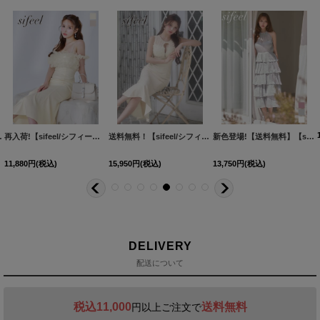
XS-Lサイズ/1カラー】[HC02]【FS】
[
3702SBdzjsLD-260509-1
再入荷!【sifeel/シフィール】ボリュームレースオフショルマーメイドミディアムワンピースドレス/キャバドレス【S-Lサイズ/2カラー】[OF03] 【YN】dzwuLD
[
]
2146FS-260710-1
[
6047YNdzwsLD-260807-1-CC
]
[
5690YNLD-250809-1
送料無料！【sifeel/シフィール】フラワーモチーフ/ノースリーブ/フロントジップ/ビジュー/マーメイド/ワンピース/キャバドレス【S-Lサイズ/1カラー】[OF04]【FS】
]
]
新色登場!【送料無料】【sifeel/シフィール】アメスリティアードワンピースドレス/２段フリル/キャバドレス【XS-Lサイズ/3カラー】[OF03] 【YN】dzwvLD【一部予約商品/8月中旬発送予定】
11,880
円
(税込)
15,950
円
(税込)
13,750
円
(税込)
DELIVERY
配送について
税込11,000
送料無料
円以上ご注文で