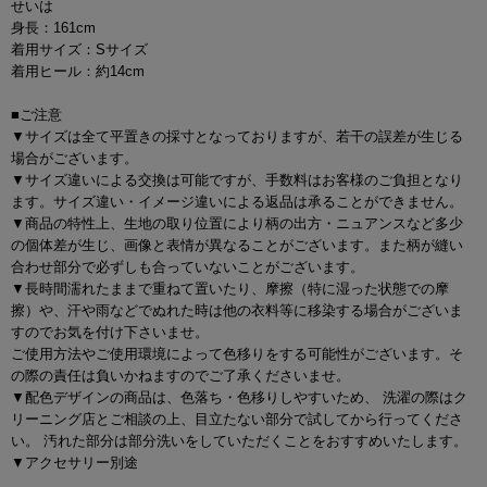
せいは
身長：161cm
着用サイズ：Sサイズ
着用ヒール：約14cm
■ご注意
▼サイズは全て平置きの採寸となっておりますが、若干の誤差が生じる
場合がございます。
▼サイズ違いによる交換は可能ですが、手数料はお客様のご負担となり
ます。サイズ違い・イメージ違いによる返品は承ることができません。
▼商品の特性上、生地の取り位置により柄の出方・ニュアンスなど多少
の個体差が生じ、画像と表情が異なることがございます。また柄が縫い
合わせ部分で必ずしも合っていないことがございます。
▼長時間濡れたままで重ねて置いたり、摩擦（特に湿った状態での摩
擦）や、汗や雨などでぬれた時は他の衣料等に移染する場合がございま
すのでお気を付け下さいませ。
ご使用方法やご使用環境によって色移りをする可能性がございます。そ
の際の責任は負いかねますのでご了承くださいませ。
▼配色デザインの商品は、色落ち・色移りしやすいため、 洗濯の際はク
リーニング店とご相談の上、目立たない部分で試してから行ってくださ
い。 汚れた部分は部分洗いをしていただくことをおすすめいたします。
▼アクセサリー別途