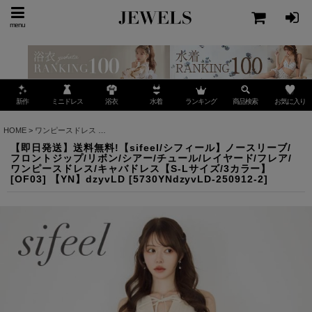
menu
ミニドレス
ランキング
お気に入り
新作
浴衣
水着
商品検索
HOME
>
ワンピースドレス
>
【即日発送】送料無料!【sifeel/シフィール】ノースリーブ/フ
【即日発送】送料無料!【sifeel/シフィール】ノースリーブ/
フロントジップ/リボン/シアー/チュール/レイヤード/フレア/
ワンピースドレス/キャバドレス【S-Lサイズ/3カラー】
[OF03] 【YN】dzyvLD
[
5730YNdzyvLD-250912-2
]