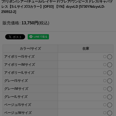
プ/リボン/シアー/チュール/レイヤード/フレア/ワンピースドレス/キャバド
レス【S-Lサイズ/3カラー】[OF03] 【YN】dzyvLD
[
5730YNdzyvLD-
250912-2
]
販売価格
:
13,750
円
(税込)
カラー/サイズ
在庫
アイボリー/Sサイズ
〇
アイボリー/Mサイズ
〇
アイボリー/Lサイズ
〇
グレー/Sサイズ
〇
グレー/Mサイズ
〇
グレー/Lサイズ
〇
ベージュ/Sサイズ
〇
ベージュ/Mサイズ
〇