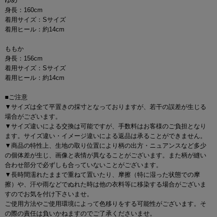
ゆめ
身長：160cm
着用サイズ：Sサイズ
着用ヒール：約14cm
ももか
身長：156cm
着用サイズ：Sサイズ
着用ヒール：約14cm
■ご注意
▼サイズは全て平置きの採寸となっておりますが、若干の誤差が生じる
場合がございます。
▼サイズ違いによる交換は可能ですが、手数料はお客様のご負担となり
ます。サイズ違い・イメージ違いによる返品は承ることができません。
▼商品の特性上、生地の取り位置により柄の出方・ニュアンスなど多少
の個体差が生じ、画像と表情が異なることがございます。また柄が縫い
合わせ部分で必ずしも合っていないことがございます。
▼長時間濡れたままで重ねて置いたり、摩擦（特に湿った状態での摩
擦）や、汗や雨などでぬれた時は他の衣料等に移染する場合がございま
すのでお気を付け下さいませ。
ご使用方法やご使用環境によって色移りをする可能性がございます。そ
の際の責任は負いかねますのでご了承くださいませ。