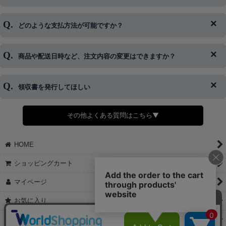
ログイン情報をお忘れの方はコチラ＞＞
どのような支払方法が可能ですか？
◆即日発送を行なっている関係上、午後以降のご連絡やキャンセル
はご対応できない場合がございます。
ご希望の場合は、お早めにご連絡を頂けますようお願い致します。
商品や配送日時など、注文内容の変更はできますか？
※発送後、発送準備が完了しお手続きが間に合わない場合は変更、
◆代金引換・クレジットカード・携帯キャリア決済・おねだり決
キャンセルをお断りさせて頂くことはがありますのであらかじめご
済・AmazonPayなどがございます。
了承ください。
領収書を発行してほしい
◆商品発送前の変更は承っております。
すでに発送手配済みで、変更処理が間に合わない場合はご容赦くだ
さい。
その他よくある質問はこちら▼
◆領収書はご希望頂いた場合のみ発行しております。
【これからご注文する場合】
HOME
STEP2「お届け先・お支払い」ページにて備考欄に下記の記載をお
願いします。
ショッピングカート
①領収書希望
②宛名（空欄は上様は不可）
マイページ
③但し書き（空欄やお品代は不可）
＞詳細は画像をタップ＜
お気に入り
【すでにご注文が完了している場合】
特定商取引法表示
①お電話・メール・LINEにて領収書希望の連絡をお願い致します