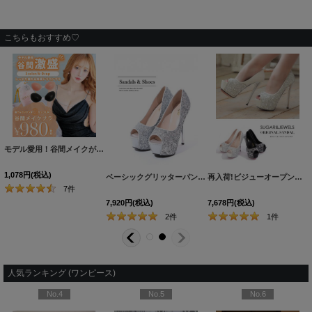
こちらもおすすめ♡
モデル愛用！谷間メイクが実現する激盛りぷるぷる肉厚シリコンブラ[OF08-U]
[
N6024H
1,078
円
(税込)
 【YN】dzp
ベーシックグリッターパンプス/14cmヒール【2カラー/7サイズ】[OF02]
再入荷!ビジューオープントゥプラットフォームパンプス【34-40サイズ/2カラー】[OF02]
7
件
7,920
円
(税込)
7,678
円
(税込)
2
件
1
件
人気ランキング (ワンピース)
No.4
No.5
No.6