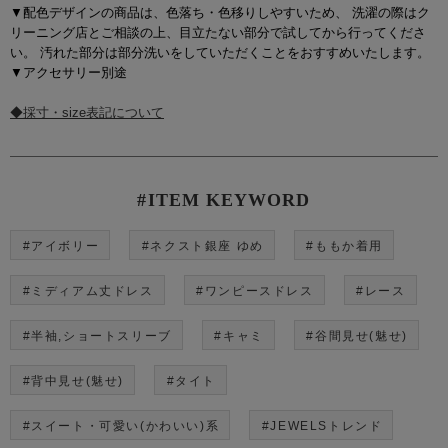
▼配色デザインの商品は、色落ち・色移りしやすいため、 洗濯の際はク
リーニング店とご相談の上、目立たない部分で試してから行ってくださ
い。 汚れた部分は部分洗いをしていただくことをおすすめいたします。
▼アクセサリー別途
◆採寸・size表記について
#ITEM KEYWORD
#アイボリー
#ネクスト銀座 ゆめ
#ももか着用
#ミディアム丈ドレス
#ワンピースドレス
#レース
#半袖,ショートスリーブ
#キャミ
#谷間見せ(魅せ)
#背中見せ(魅せ)
#タイト
#スイート・可愛い(かわいい)系
#JEWELSトレンド