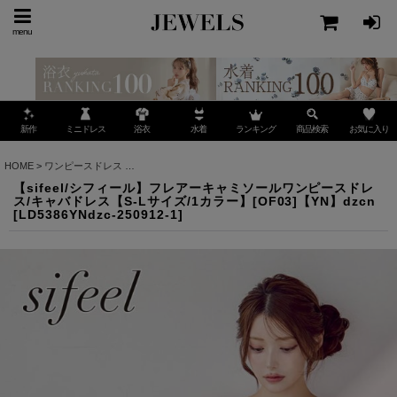
menu
ミニドレス
ランキング
お気に入り
新作
浴衣
水着
商品検索
HOME
>
ワンピースドレス
>
【sifeel/シフィール】フレアーキャミソールワンピースドレス/
【sifeel/シフィール】フレアーキャミソールワンピースドレ
ス/キャバドレス【S-Lサイズ/1カラー】[OF03]【YN】dzcn
[
LD5386YNdzc-250912-1
]