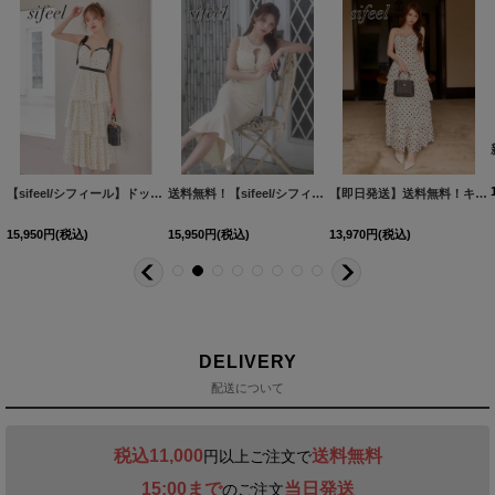
【sifeel/シフィール】ドット/リボンショルダー/フロントジップ/谷間見せ/バイカラー/ワンピース/ティアード/フレアスカート/ロングドレス/キャバドレス【S-Lサイズ/1カラー】[OF04]【FS】
送料無料！【sifeel/シフィール】フラワーモチーフ/ノースリーブ/フロントジップ/ビジュー/マーメイド/ワンピース/キャバドレス【S-Lサイズ/1カラー】[OF04]【FS】
【即日発送】送料無料！キャミソール/ドット/フリル/ティアードスカート/ロングワンピース/キャバドレス【S-Lサイズ/1カラー】[OF03]【YN】dzyyLD
15,950
円
(税込)
15,950
円
(税込)
13,970
円
(税込)
DELIVERY
配送について
税込11,000
送料無料
円以上ご注文で
15:00まで
当日発送
のご注文