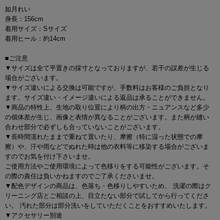
如月れい
身長：156cm
着用サイズ：Sサイズ
着用ヒール：約14cm
■ご注意
▼サイズは全て平置きの採寸となっておりますが、若干の誤差が生じる
場合がございます。
▼サイズ違いによる交換は可能ですが、手数料はお客様のご負担となり
ます。サイズ違い・イメージ違いによる返品は承ることができません。
▼商品の特性上、生地の取り位置により柄の出方・ニュアンスなど多少
の個体差が生じ、画像と表情が異なることがございます。また柄が縫い
合わせ部分で必ずしも合っていないことがございます。
▼長時間濡れたままで重ねて置いたり、摩擦（特に湿った状態での摩
擦）や、汗や雨などでぬれた時は他の衣料等に移染する場合がございま
すのでお気を付け下さいませ。
ご使用方法やご使用環境によって色移りをする可能性がございます。そ
の際の責任は負いかねますのでご了承くださいませ。
▼配色デザインの商品は、色落ち・色移りしやすいため、 洗濯の際はク
リーニング店とご相談の上、目立たない部分で試してから行ってくださ
い。 汚れた部分は部分洗いをしていただくことをおすすめいたします。
▼アクセサリー別途