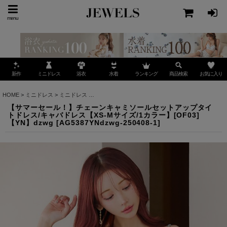
menu
ミニドレス
ランキング
お気に入り
新作
浴衣
水着
商品検索
HOME
>
ミニドレス
>
ミニドレス
>
【サマーセール！】チェーンキャミソールセットアップタイ
【サマーセール！】チェーンキャミソールセットアップタイ
トドレス/キャバドレス【XS-Mサイズ/1カラー】[OF03]
【YN】dzwg
[
AG5387YNdzwg-250408-1
]