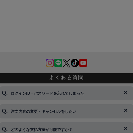
よくある質問
ログインID・パスワードを忘れてしまった
注文内容の変更・キャンセルをしたい
◆下記ページより、ログインIDの変更が可能です。
ログイン情報をお忘れの方はコチラ＞＞
どのような支払方法が可能ですか？
◆即日発送を行なっている関係上、午後以降のご連絡やキャンセル