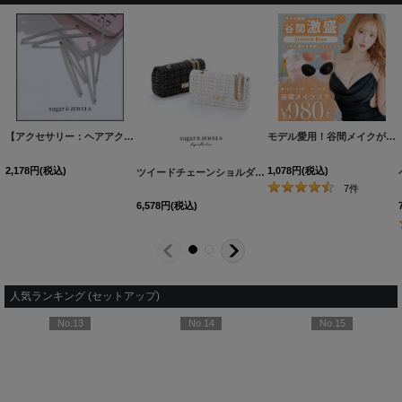
【アクセサリー：ヘアアクセ】ビジューシルバーヘアピン【1カラー】[OF02]
[
MG-A2307
モデル愛用！谷間メイクが実現する激盛りぷるぷる肉厚シリコンブラ[OF08-U]
2,178
円
(税込)
1,078
円
(税込)
ツイードチェーンショルダーバッグ【Fサイズ/2カラー】[OF03] 【IM】
7
件
6,578
円
(税込)
人気ランキング (セットアップ)
No.13
No.14
No.15