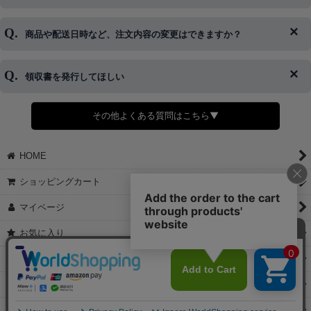
はご対応できない場合がございます。
ご希望の場合は、お早めにご連絡を頂けますようお願い致します。
商品や配送日時など、注文内容の変更はできますか？
※発送後、発送準備が完了しお手続きが間に合わない場合は変更、
◆代金引換・クレジットカード・携帯キャリア決済・おねだり決
キャンセルをお断りさせて頂くことはがありますのであらかじめご
済・AmazonPayなどがございます。
了承ください。
領収書を発行してほしい
◆商品発送前の変更は承っております。
すでに発送手配済みで、変更処理が間に合わない場合はご容赦くだ
さい。
その他よくある質問はこちら▼
◆領収書はご希望頂いた場合のみ発行しております。
【これからご注文する場合】
HOME
STEP2「お届け先・お支払い」ページにて備考欄に下記の記載をお
願いします。
ショッピングカート
①領収書希望
②宛名（空欄は上様は不可）
マイページ
③但し書き（空欄やお品代は不可）
＞詳細は画像をタップ＜
お気に入り
【すでにご注文が完了している場合】
特定商取引法表示
①お電話・メール・LINEにて領収書希望の連絡をお願い致します
②後日、郵送にて領収書を送らせて頂きます。
ご利用案内
【マイページから発行する場合】
お問い合せ