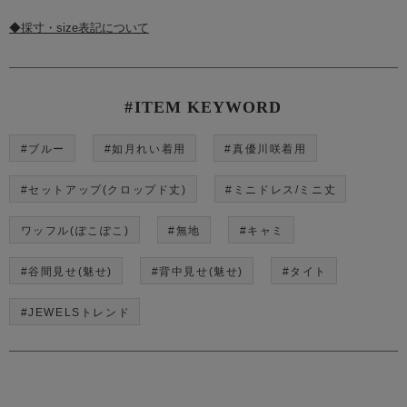
◆採寸・size表記について
#ITEM KEYWORD
#ブルー
#如月れい着用
#真優川咲着用
#セットアップ(クロップド丈)
#ミニドレス/ミニ丈
ワッフル(ぽこぽこ)
#無地
#キャミ
#谷間見せ(魅せ)
#背中見せ(魅せ)
#タイト
#JEWELSトレンド