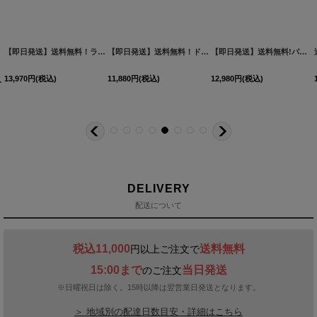
1
jvAG-260727-1
カラー】[OF03]【YN】dzcvBF
]
[
]
3551SBdzquAG-260706-1
【即日発送】送料無料！ラメホルターネックスリットタイトミニドレス/キャバドレス【XS-Mサイズ/2カラー】[OF03]【YN】dzcv
]
【即日発送】送料無料！ドレープ/カウルネック/セットアップ/2ピース/リボン/谷間見せ/ノースリーブ/インナーパンツ/ミニドレス/キャバドレス【S-Mサイズ/2カラー】[OF03]【YN】dzozjSK
[
5045YNdzw-260115-1
[
6022YNdz
]
【即日発送】送料無料!パール襟フロントジップセットアップタイトミニドレス/キャバドレス【XS-XLサイズ/ 4カラー】[OF01] 【SB】dzwIA
13,970
円
(税込)
11,880
円
(税込)
12,980
円
(税込)
DELIVERY
配送について
税込11,000
送料無料
円以上ご注文で
15:00まで
当日発送
のご注文
※日曜祝日は除く。15時以降は翌営業日発送となります。
＞ 地域別の配達日数目安・詳細はこちら