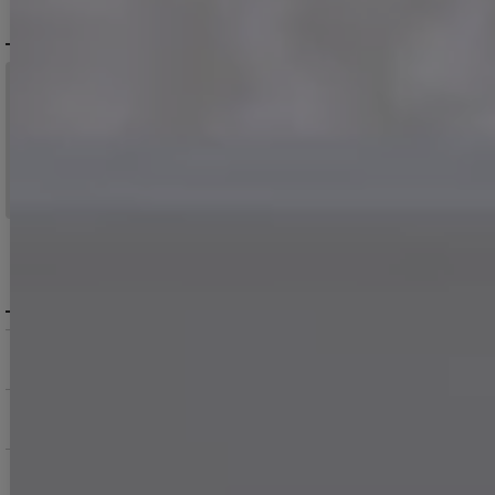
配送について
税込11,000
送料無料
円以上ご注文で
15:00まで
当日発送
のご注文
※日曜祝日は除く。15時以降は翌営業日発送となります。
＞ 地域別の配達日数目安・詳細はこちら
MENU / GUIDE
メニュー・お買い物ガイド
商品を探す（カテゴリ・検索）
サービス・お知らせ
ご購入にあたっての注意点