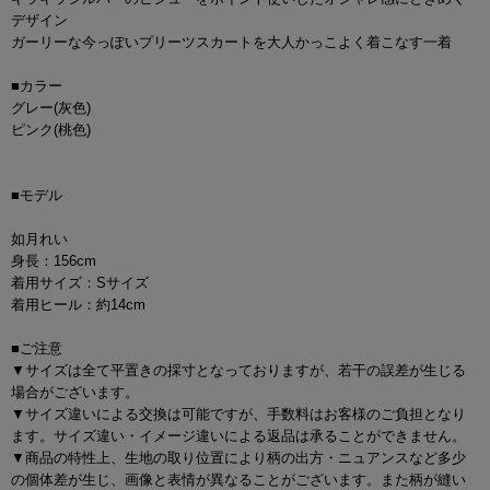
デザイン
ガーリーな今っぽいプリーツスカートを大人かっこよく着こなす一着
■カラー
グレー(灰色)
ピンク(桃色)
■モデル
如月れい
身長：156cm
着用サイズ：Sサイズ
着用ヒール：約14cm
■ご注意
▼サイズは全て平置きの採寸となっておりますが、若干の誤差が生じる
場合がございます。
▼サイズ違いによる交換は可能ですが、手数料はお客様のご負担となり
ます。サイズ違い・イメージ違いによる返品は承ることができません。
▼商品の特性上、生地の取り位置により柄の出方・ニュアンスなど多少
の個体差が生じ、画像と表情が異なることがございます。また柄が縫い