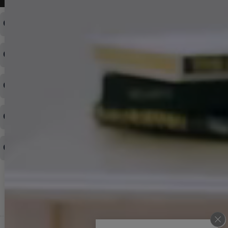
ログインID・パスワードを忘れてしまった
注文内容の変更・キャンセルをしたい
◆下記ページより、ログインIDの変更が可能です。
ログイン情報をお忘れの方はコチラ＞＞
どのような支払方法が可能ですか？
◆即日発送を行なっている関係上、午後以降のご連絡やキャンセル
はご対応できない場合がございます。
ご希望の場合は、お早めにご連絡を頂けますようお願い致します。
商品や配送日時など、注文内容の変更はできますか？
※発送後、発送準備が完了しお手続きが間に合わない場合は変更、
◆代金引換・クレジットカード・携帯キャリア決済・おねだり決
キャンセルをお断りさせて頂くことはがありますのであらかじめご
済・AmazonPayなどがございます。
了承ください。
領収書を発行してほしい
◆商品発送前の変更は承っております。
すでに発送手配済みで、変更処理が間に合わない場合はご容赦くだ
さい。
その他よくある質問はこちら▼
◆領収書はご希望頂いた場合のみ発行しております。
【これからご注文する場合】
HOME
STEP2「お届け先・お支払い」ページにて備考欄に下記の記載をお
願いします。
ショッピングカート