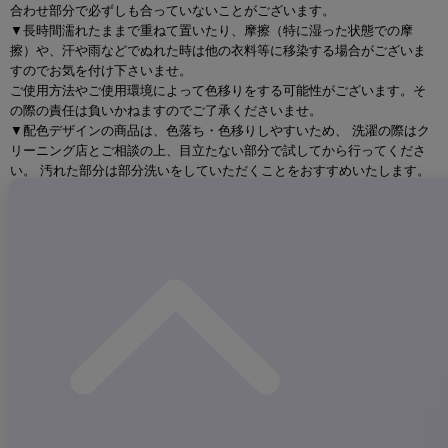
合わせ部分で必ずしも合っていないことがございます。
▼長時間濡れたままで重ねて置いたり、摩擦（特に湿った状態での摩
擦）や、汗や雨などでぬれた時は他の衣料等に移染する場合がございま
すのでお気を付け下さいませ。
ご使用方法やご使用環境によって色移りをする可能性がございます。そ
の際の責任は負いかねますのでご了承くださいませ。
▼配色デザインの商品は、色落ち・色移りしやすいため、 洗濯の際はク
リーニング店とご相談の上、目立たない部分で試してから行ってくださ
い。 汚れた部分は部分洗いをしていただくことをおすすめいたします。
▼アクセサリー別途
◆採寸・size表記について
#ITEM KEYWORD
#グレー
#如月れい着用
#ミニドレス/ミニ丈
#セットアップ(クロップド丈)
#ノースリーブ