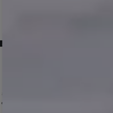
こちらもおすすめ♡
HW-2
]
【バッグ】キルティングレザーミニバッグ【2カラー】[OF03]
6,578
円
(税込)
[
S3132YN
]
ストライプフロントジップタイトミニドレス/キャバドレス【S-Mサイズ/1カラー】[OF03] 【IM】
[
S3168YN
]
送料無料！ストライププリーツセットアップドレス/キャバドレス【XS-Mサイズ/1カラー】[OF03]【YN】【一部予約商品/8月中旬発送予定】
8,778
円
(税込)
11,880
円
(税込)