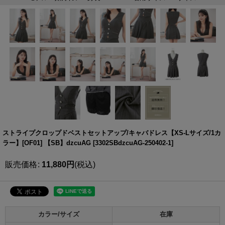
ストライプクロップドベストセットアップ/キャバドレス【XS-Lサイズ/1カ
ラー】[OF01] 【SB】dzcuAG
[
3302SBdzcuAG-250402-1
]
販売価格
:
11,880
円
(税込)
カラー/サイズ
在庫