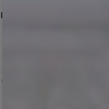
人気ランキング (セットアップ)
No.13
No.14
No.15
1
jvAG-260727-1
カラー】[OF03]【YN】dzcvBF
]
[
]
3551SBdzquAG-260706-1
【即日発送】送料無料！ラメホルターネックスリットタイトミニドレス/キャバドレス【XS-Mサイズ/2カラー】[OF03]【YN】dzcv
]
【即日発送】送料無料！ドレープ/カウルネック/セットアップ/2ピース/リボン/谷間見せ/ノースリーブ/インナーパンツ/ミニドレス/キャバドレス【S-Mサイズ/2カラー】[OF03]【YN】dzozjSK
[
5045YNdzw-260115-1
[
6022YNdz
]
【即日発送】送料無料!パール襟フロントジップセットアップタイトミニドレス/キャバドレス【XS-XLサイズ/ 4カラー】[OF01] 【SB】dzwIA
13,970
円
(税込)
11,880
円
(税込)
12,980
円
(税込)
DELIVERY