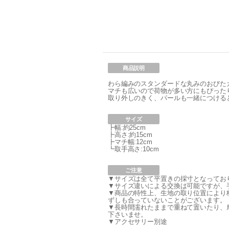
商品説明
わら編みのスタンダードな丸みのおびた
マチも広いので荷物が多い方にもぴったり
取り外しのきく、パールも一緒につける
サイズ
┣幅:約25cm
┣高さ:約15cm
┣マチ幅:12cm
┗取手高さ:10cm
ご注意
▼サイズは全て平置きの採寸となってお
▼サイズ違いによる交換は可能ですが、
▼商品の特性上、生地の取り位置により
ずしも合っていないことがございます。
▼長時間濡れたままで重ねて置いたり、
下さいませ。
▼アクセサリー別途