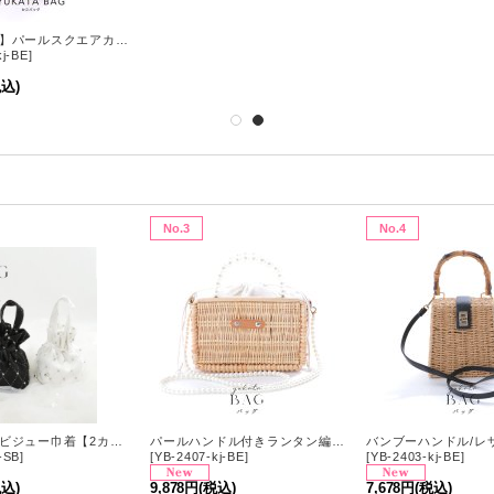
【即日発送】パールスクエアカゴバッグ[OF03]
kj-BE
]
税込)
No.3
No.4
アーガイルビジュー巾着【2カラー】
パールハンドル付きランタン編み長方形カゴバッグ[OF01]
-SB
]
[
YB-2407-kj-BE
]
[
YB-2403-kj-BE
]
税込)
9,878円
(税込)
7,678円
(税込)