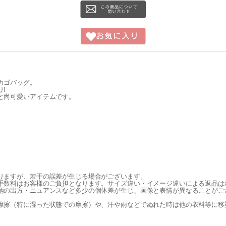
カゴバッグ。
!
と尚可愛いアイテムです。
りますが、若干の誤差が生じる場合がございます。
手数料はお客様のご負担となります。サイズ違い・イメージ違いによる返品は
柄の出方・ニュアンスなど多少の個体差が生じ、画像と表情が異なることがご
摩擦（特に湿った状態での摩擦）や、汗や雨などでぬれた時は他の衣料等に移