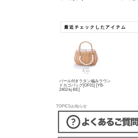
最近チェックしたアイテム
パール付きラタン編みラウン
ドカゴバッグ[OF01]
[
YB-
2402-kj-BE
]
TOPICS
お知らせ