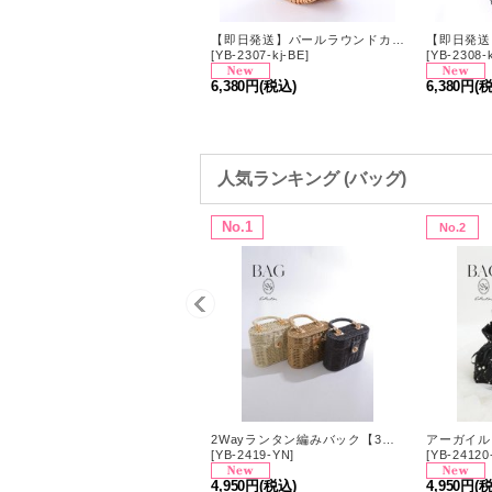
【即日発送】パール台形型カゴバッグ[OF03]
【即日発送】パールラウンドカゴバッグ[OF03]
YB-2306-kj-BE
]
[
YB-2307-kj-BE
]
[
YB-2308-
5,280円
(税込)
6,380円
(税込)
6,380円
(
人気ランキング (バッグ)
No.1
No.2
2Wayランタン編みバック【3カラー】[OF01]
[
YB-2419-YN
]
[
YB-24120
4,950円
(税込)
4,950円
(