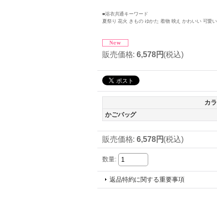
■浴衣共通キーワード
夏祭り 花火 きもの ゆかた 着物 映え かわいい 可愛い
販売価格
:
6,578円
(税込)
カラ
かごバッグ
販売価格
:
6,578円
(税込)
数量
:
返品特約に関する重要事項