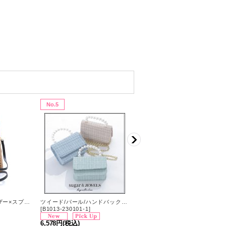
No.5
No.6
バンブーハンドル/レザー×スプリットラタンカゴバッグ[OF01]
ツイード/パール/ハンドバック【バッグ】【Fサイズ/3カラー】[OF03]
【バッグ】キャンバスバイカラーミニバッグ【Fサイ
[
B1013-230101-1
]
[
B1063-251015-1
]
6,578円
(税込)
4,840円
(税込)