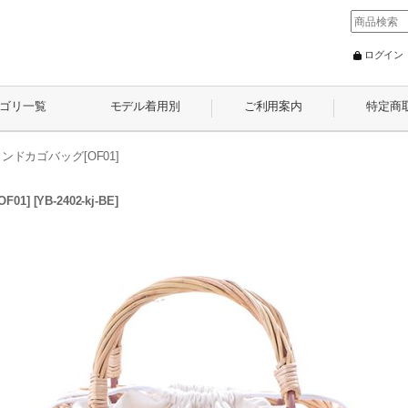
ログイン
ゴリ一覧
モデル着用別
ご利用案内
特定商
ドカゴバッグ[OF01]
01]
[
YB-2402-kj-BE
]